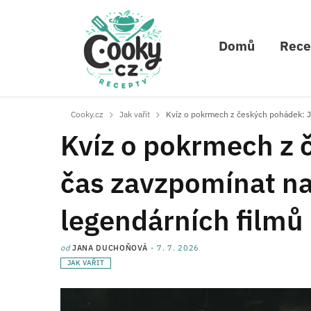
Domů
Rece
Cooky.cz
Jak vařit
Kvíz o pokrmech z českých pohádek: Je
Kvíz o pokrmech z 
čas zavzpomínat na 
legendárních filmů
od
JANA DUCHOŇOVÁ
7. 7. 2026
JAK VAŘIT