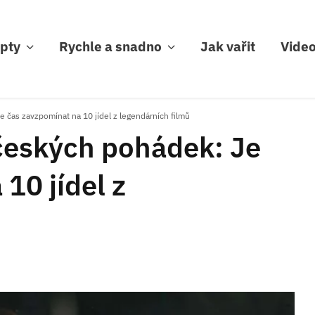
pty
Rychle a snadno
Jak vařit
Vide
 čas zavzpomínat na 10 jídel z legendárních filmů
českých pohádek: Je
10 jídel z