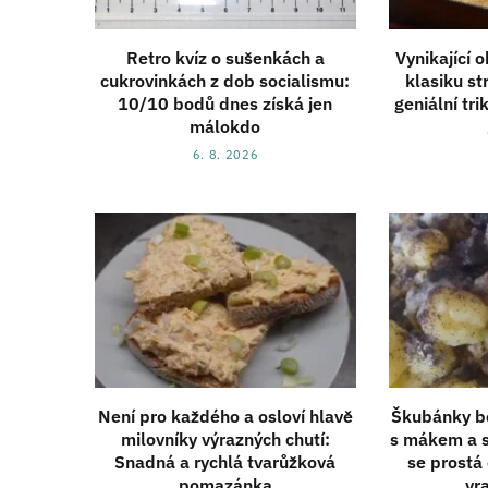
Retro kvíz o sušenkách a
Vynikající 
cukrovinkách z dob socialismu:
klasiku st
10/10 bodů dnes získá jen
geniální tri
málokdo
6. 8. 2026
Není pro každého a osloví hlavě
Škubánky b
milovníky výrazných chutí:
s mákem a 
Snadná a rychlá tvarůžková
se prostá 
pomazánka
vr