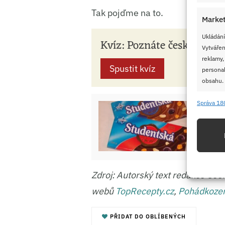
Tak pojďme na to.
Market
Ukládání
Kvíz: Poznáte českou poh
Vytvářen
reklamy,
Spustit kvíz
personal
obsahu.
Správa 18
Funkc
Retro
Přiřazov
dobře
Identifi
Použív
Zdroj: Autorský text redakce Coo
základ
webů
TopRecepty.cz
,
Pohádkoz
Zajišt
PŘIDAT DO OBLÍBENÝCH
odstra