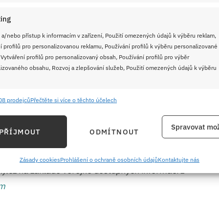
ing
 a/nebo přístup k informacím v zařízení, Použití omezených údajů k výběru reklam,
ádku podle jídla z příběhu?
í profilů pro personalizovanou reklamu, Používání profilů k výběru personalizované
 Vytváření profilů pro personalizovaný obsah, Používání profilů pro výběr
izovaného obsahu, Rozvoj a zlepšování služeb, Použití omezených údajů k výběru
08 prodejců
Přečtěte si více o těchto účelech
e
Vždy
 kvíz o socialistických sladkostech: Kdo si
ání a kombinování údajů z jiných zdrojů údajů, Propojení různých zařízení,
Spravovat mož
 pamatuje mládí, ten dá alespoň 8/10
PŘÍJMOUT
ODMÍTNOUT
kace zařízení na základě automaticky přenášených informací.
ání přesných údajů o zeměpisné poloze, Identifikace zařízení na
Zásady cookies
Prohlášení o ochraně osobních údajů
Kontaktujte nás
ky.cz na základě veřejně dostupných informací z
ě aktivně požadovaných informací.
em
ění bezpečnosti, předcházení a zjišťování podvodů a
ňování chyb, Poskytování a zobrazování reklamy a obsahu,
Vždy