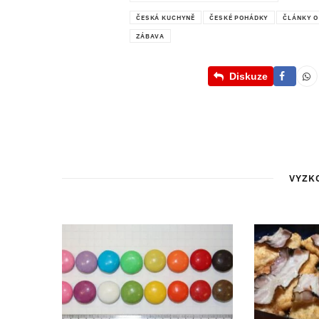
Ukládá
ČESKÁ KUCHYNĚ
ČESKÉ POHÁDKY
ČLÁNKY O
ZÁBAVA
Diskuze
VYZK