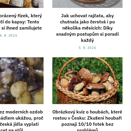
obrácený řízek, který
Jak uchovat rajčata, aby
rčí do kapsy: Tento
chutnala jako čerstvá i po
k si ihned zamilujete
několika měsících: Díky
snadným postupům si poradí
6. 8. 2026
každý
5. 8. 2026
ez moderních ozdob
Obrázkový kvíz o houbách, které
sádlem ukážou, proč
rostou v Česku: Zkušení houbaři
česká jídla vyplatí
poznají 10/10 fotek bez
acet na stůl
problémů