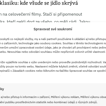
lasiku: kde všude se jídlo skrývá
 na celovečerní filmy. Stačí si připomenout
a, kteří pekli dort ze všeho, co měli rádi. Jakou
nechutnala ani jednomu?
Spravovat své soukromí
skytli co nejlepší služby, my a naši partneři používáme k ukládání a/nebo přístupu
le o něco výraznější. Kuchyně a jídelní stůl jsou
 o zařízeních, technologie jako soubory cookies. Souhlas s těmito technologiemi n
ři příštím sledování si zkuste všímat, jak je stůl
nerům umožní zpracovávat osobní údaje, jako je chování při procházení nebo jedin
ebu. Nesouhlas nebo odvolání souhlasu může nepříznivě ovlivnit určité vlastnosti 
užívají, jestli se peče na ohni, nebo v kamnech.
postav víc, než by člověk čekal. Bohatě
 níže vyjádřete souhlas s výše uvedeným nebo proveďte podrobnější rozhodnutí. Va
žity pouze na tomto webu. Nastavení můžete kdykoli změnit, včetně odvolání souh
jinak než prázdná mísa položená na zemi.
pínačů v Zásadách cookies nebo kliknutím na tlačítko Spravovat souhlas ve spodní 
.
ízu. Nestačí vědět, v jaké pohádce se vařilo. Je
 nebo surovinu, která měla v příběhu zásadní
iky
ečné znalce české pohádkové klasiky. Pokud
 a/nebo přístup k informacím v zařízení, Měření výkonu reklam, Měření výkonu obs
ní publiku prostřednictvím statistik nebo kombinací údajů z různých zdrojů.
ní, máte českou pohádkovou kuchyni v malíku.