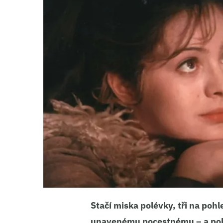
Stačí miska polévky, tři na poh
unavenému pocestnému – a pohá