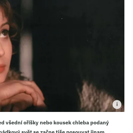
led všední oříšky nebo kousek chleba podaný
dkový svět se začne tiše posouvat jinam.