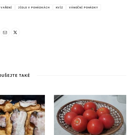
ní a sdělování voleb ochrany osobních údajů.
 VAŘENÍ
JÍDLO V POHÁDKÁCH
KVÍZ
VÁNOČNÍ POHÁDKY
OUŠEJTE TAKÉ