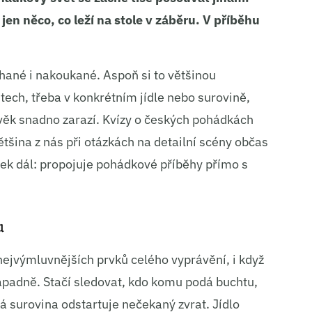
en něco, co leží na stole v záběru. V příběhu
né i nakoukané. Aspoň si to většinou
ech, třeba v konkrétním jídle nebo surovině,
lověk snadno zarazí. Kvízy o českých pohádkách
ětšina z nás při otázkách na detailní scény občas
usek dál: propojuje pohádkové příběhy přímo s
u
nejvýmluvnějších prvků celého vyprávění, i když
ápadně. Stačí sledovat, kdo komu podá buchtu,
ká surovina odstartuje nečekaný zvrat. Jídlo