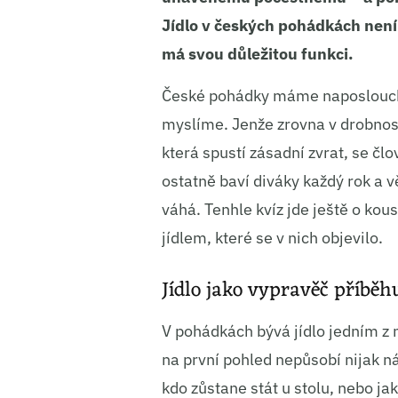
Jídlo v českých pohádkách není j
má svou důležitou funkci.
České pohádky máme naposloucha
myslíme. Jenže zrovna v drobnost
která spustí zásadní zvrat, se č
ostatně baví diváky každý rok a v
váhá. Tenhle kvíz jde ještě o ko
jídlem, které se v nich objevilo.
Jídlo jako vypravěč příběh
V pohádkách bývá jídlo jedním z 
na první pohled nepůsobí nijak n
kdo zůstane stát u stolu, nebo ja