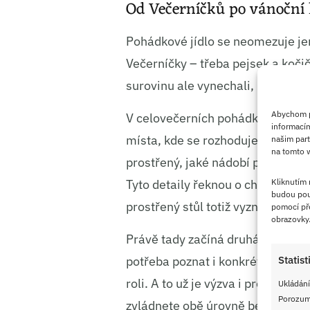
Od Večerníčků po vánoční k
Pohádkové jídlo se neomezuje jen
Večerníčky – třeba pejsek a kočičk
surovinu ale vynechali, protože 
Abychom po
V celovečerních pohádkách je to a
informacím
místa, kde se rozhoduje o osudu. P
našim part
na tomto w
prostřený, jaké nádobí postavy po
Tyto detaily řeknou o charakteru 
Kliknutím
budou pou
prostřený stůl totiž vyzní úplně 
pomocí pře
obrazovky
Právě tady začíná druhá úroveň kv
potřeba poznat i konkrétní pokrm
Statist
roli. A to už je výzva i pro skut
Ukládání
Porozumě
zvládnete obě úrovně bez zaváhá