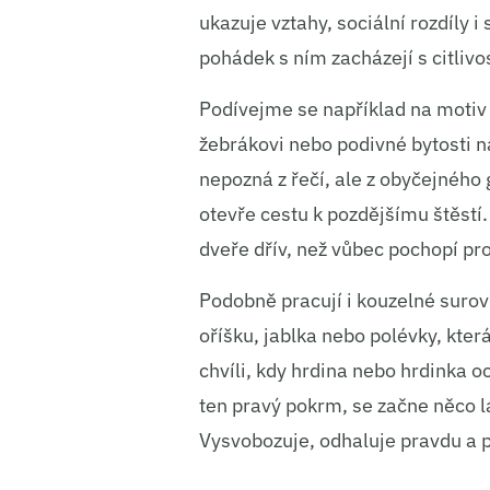
ukazuje vztahy, sociální rozdíly i
pohádek s ním zacházejí s citlivos
Podívejme se například na motiv
žebrákovi nebo podivné bytosti n
nepozná z řečí, ale z obyčejného
otevře cestu k pozdějšímu štěstí
dveře dřív, než vůbec pochopí pro
Podobně pracují i kouzelné sur
oříšku, jablka nebo polévky, kter
chvíli, kdy hrdina nebo hrdinka o
ten pravý pokrm, se začne něco l
Vysvobozuje, odhaluje pravdu a p