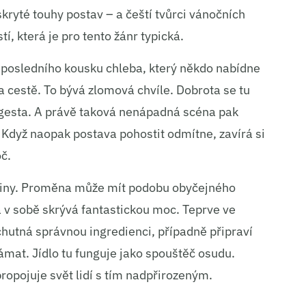
 skryté touhy postav – a čeští tvůrci vánočních
tí, která je pro tento žánr typická.
 posledního kousku chleba, který někdo nabídne
a cestě. To bývá zlomová chvíle. Dobrota se tu
 gesta. A právě taková nenápadná scéna pak
. Když naopak postava pohostit odmítne, zavírá si
č.
oviny. Proměna může mít podobu obyčejného
á v sobě skrývá fantastickou moc. Teprve ve
chutná správnou ingredienci, případně připraví
ámat. Jídlo tu funguje jako spouštěč osudu.
ropojuje svět lidí s tím nadpřirozeným.