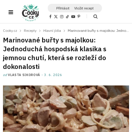
Přihlásit
Vložit recept
F
X
I
T
Y
P
a
(
n
i
o
i
c
T
s
k
u
n
e
w
t
T
T
t
Cooky.cz
Recepty
Hlavní jídla
Marinované buřty s majolkou: Jednoduchá hospodská klasika s jemnou chutí, která se rozleží do dokonalosti
b
i
a
o
u
e
o
t
g
k
b
r
Marinované buřty s majolkou:
o
t
r
e
e
k
e
a
s
Jednoduchá hospodská klasika s
r
m
t
)
jemnou chutí, která se rozleží do
dokonalosti
od
VLASTA SIKOROVÁ
3. 6. 2026