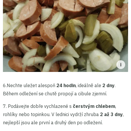
6.
Nechte uležet alespoň
24 hodin
, ideálně ale
2 dny
.
Během odležení se chutě propojí a cibule zjemní.
7.
Podávejte dobře vychlazené s
čerstvým chlebem
,
rohlíky nebo topinkou. V lednici vydrží zhruba
2 až 3 dny
,
nejlepší jsou ale první a druhý den po odležení.