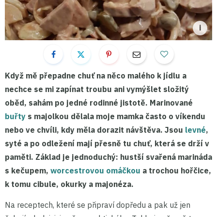
Když mě přepadne chuť na něco malého k jídlu a
nechce se mi zapínat troubu ani vymýšlet složitý
oběd, sahám po jedné rodinné jistotě. Marinované
buřty
s majolkou dělala moje mamka často o víkendu
nebo ve chvíli, kdy měla dorazit návštěva. Jsou
levné
,
syté
a po odležení mají přesně tu chuť, která se drží v
paměti. Základ je jednoduchý: hustší svařená marináda
s
kečupem
,
worcestrovou omáčkou
a trochou
hořčice
,
k tomu cibule, okurky a majonéza.
Na receptech, které se připraví dopředu a pak už jen