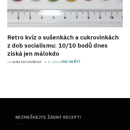
Retro kvíz o sušenkách a cukrovinkách
z dob socialismu: 10/10 bodů dnes
získá jen málokdo
JAK VAŘIT
od
JANA DUCHOŇOVÁ
6. 8. 2026
NEZMEŠKEJTE ŽÁDNÝ RECEPT!