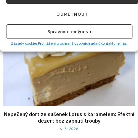
provoní celý dům
6. 8. 2026
ODMÍTNOUT
Spravovat možnosti
Zásady cookies
Prohlášení o ochraně osobních údajů
Kontaktujte nás
Nepečený dort ze sušenek Lotus s karamelem: Efektní
dezert bez zapnutí trouby
6. 8. 2026