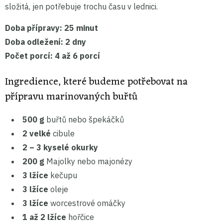
složitá, jen potřebuje trochu času v lednici.
Doba přípravy:
25 minut
Doba odležení:
2 dny
Počet porcí:
4 až 6 porcí
Ingredience, které budeme potřebovat na
přípravu marinovaných buřtů
500 g
buřtů nebo špekáčků
2 velké
cibule
2 – 3 kyselé okurky
200 g
Majolky nebo majonézy
3 lžíce
kečupu
3 lžíce
oleje
3 lžíce
worcestrové omáčky
1 až 2 lžíce
hořčice