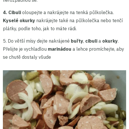
4. Cibuli
oloupejte a nakrájejte na tenká půlkolečka.
Kyselé okurky
nakrájejte také na půlkolečka nebo tenčí
plátky, podle toho, jak to máte rádi.
5.
Do větší mísy dejte nakrájené
buřty
,
cibuli
a
okurky
.
Přelijte je vychladlou
marinádou
a lehce promíchejte, aby
se chutě dostaly všude