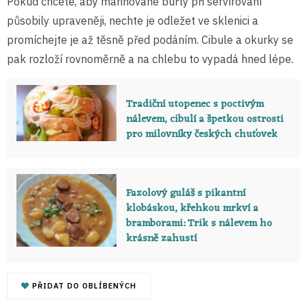
Pokud chcete, aby marinované buřty při servírování
působily upraveněji, nechte je odležet ve sklenici a
promíchejte je až těsně před podáním. Cibule a okurky se
pak rozloží rovnoměrně a na chlebu to vypadá hned lépe.
Tradiční utopenec s poctivým
nálevem, cibulí a špetkou ostrosti
pro milovníky českých chuťovek
Fazolový guláš s pikantní
klobáskou, křehkou mrkví a
bramborami: Trik s nálevem ho
krásně zahustí
PŘIDAT DO OBLÍBENÝCH