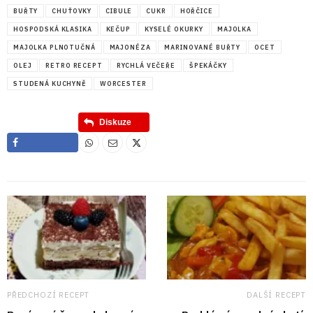
BUŘTY
CHUŤOVKY
CIBULE
CUKR
HOŘČICE
HOSPODSKÁ KLASIKA
KEČUP
KYSELÉ OKURKY
MAJOLKA
MAJOLKA PLNOTUČNÁ
MAJONÉZA
MARINOVANÉ BUŘTY
OCET
OLEJ
RETRO RECEPT
RYCHLÁ VEČEŘE
ŠPEKÁČKY
STUDENÁ KUCHYNĚ
WORCESTER
Diskuze
PŘEDCHOZÍ RECEPT
DALŠÍ RECEPT