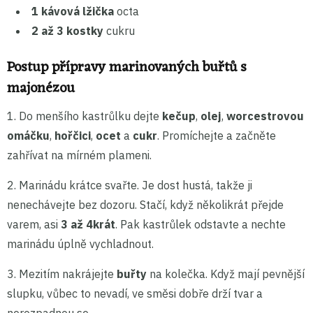
1 kávová lžička
octa
2 až 3 kostky
cukru
Postup přípravy marinovaných buřtů s
majonézou
1.
Do menšího kastrůlku dejte
kečup
,
olej
,
worcestrovou
omáčku
,
hořčici
,
ocet
a
cukr
. Promíchejte a začněte
zahřívat na mírném plameni.
2.
Marinádu krátce svařte. Je dost hustá, takže ji
nenechávejte bez dozoru. Stačí, když několikrát přejde
varem, asi
3 až 4krát
. Pak kastrůlek odstavte a nechte
marinádu úplně vychladnout.
3. Mezitím nakrájejte
buřty
na kolečka. Když mají pevnější
slupku, vůbec to nevadí, ve směsi dobře drží tvar a
nerozpadnou se.