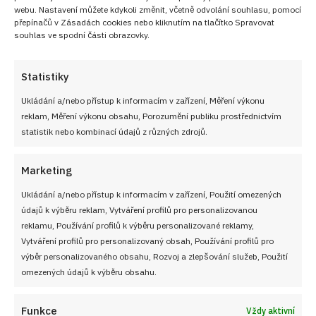
webu. Nastavení můžete kdykoli změnit, včetně odvolání souhlasu, pomocí
přepínačů v Zásadách cookies nebo kliknutím na tlačítko Spravovat
souhlas ve spodní části obrazovky.
Cuketové kuličky nejsou jen nouzovka ze zahrady:
Statistiky
Křupavé sousto, po kterém se doma jen zapráší
6. 8. 2026
Ukládání a/nebo přístup k informacím v zařízení, Měření výkonu
reklam, Měření výkonu obsahu, Porozumění publiku prostřednictvím
statistik nebo kombinací údajů z různých zdrojů.
Marketing
Ukládání a/nebo přístup k informacím v zařízení, Použití omezených
údajů k výběru reklam, Vytváření profilů pro personalizovanou
reklamu, Používání profilů k výběru personalizované reklamy,
Vytváření profilů pro personalizovaný obsah, Používání profilů pro
výběr personalizovaného obsahu, Rozvoj a zlepšování služeb, Použití
omezených údajů k výběru obsahu.
Funkce
Vždy aktivní