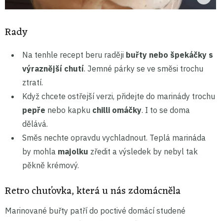
Rady
Na tenhle recept beru raději
buřty nebo špekáčky s
výraznější chutí
. Jemné párky se ve směsi trochu
ztratí.
Když chcete ostřejší verzi, přidejte do marinády trochu
pepře
nebo kapku
chilli omáčky
. I to se doma
dělává.
Směs nechte opravdu vychladnout. Teplá marináda
by mohla
majolku
zředit a výsledek by nebyl tak
pěkně krémový.
Retro chuťovka, která u nás zdomácněla
Marinované buřty patří do poctivé domácí studené