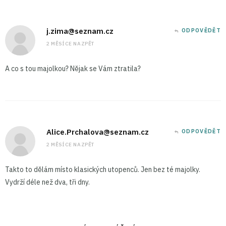
j.zima@seznam.cz
ODPOVĚDĚT
2 MĚSÍCE NAZPĚT
A co s tou majolkou? Nějak se Vám ztratila?
Alice.Prchalova@seznam.cz
ODPOVĚDĚT
2 MĚSÍCE NAZPĚT
Takto to dělám místo klasických utopenců. Jen bez té majolky.
Vydrží déle než dva, tři dny.