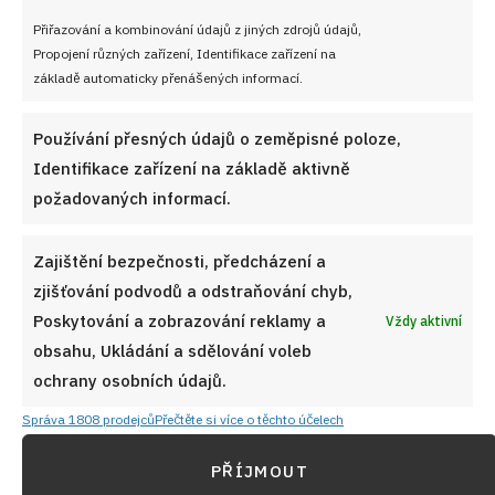
Přiřazování a kombinování údajů z jiných zdrojů údajů,
Zavařená dýně do moučníků: Zimní zásoba bez
Propojení různých zařízení, Identifikace zařízení na
konzervantů a zbytečné práce
základě automaticky přenášených informací.
6. 8. 2026
Používání přesných údajů o zeměpisné poloze,
Identifikace zařízení na základě aktivně
požadovaných informací.
Zajištění bezpečnosti, předcházení a
zjišťování podvodů a odstraňování chyb,
Poskytování a zobrazování reklamy a
Vždy aktivní
obsahu, Ukládání a sdělování voleb
ochrany osobních údajů.
Správa 1808 prodejců
Přečtěte si více o těchto účelech
PŘÍJMOUT
Pivní rohlíky z domácí pekárny: Křupavé pečivo, které