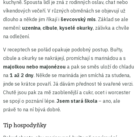
kuchyně. Spousta lidí je zná z rodinných oslav, chat nebo
víkendových večeří. V různých obměnách se objevují už
dlouho a někde jim říkají i
ševcovský mls
. Základ se ale
nemění:
uzenina
,
cibule
,
kyselé okurky
, zálivka a chvíle
na odležení.
V receptech se pořád opakuje podobný postup. Buřty,
cibule a okurky se nakrájejí, promíchají s marinádou a s
majolkou nebo majonézou
a pak se směs uloží do chladu
na
1 až 2 dny
. Někde se marináda jen smíchá za studena,
jinde se krátce povaří. Já dávám přednost té svařené verzi.
Chutě jsou pak za mě zaoblenější a cukr, ocet i worcester
se spojí o poznání lépe.
Jsem stará škola
– ano, ale
právě to na ní bývá dobré.
Tip hospodyňky