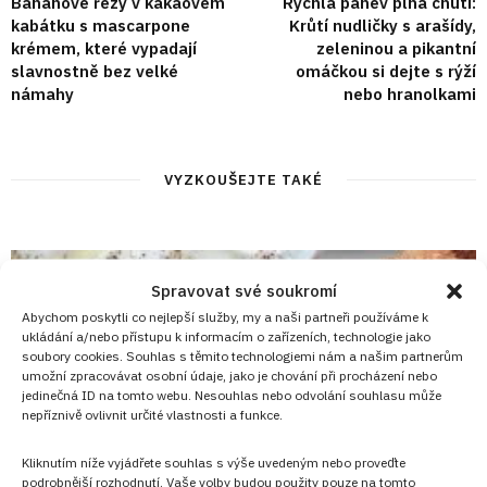
Banánové řezy v kakaovém
Rychlá pánev plná chutí:
kabátku s mascarpone
Krůtí nudličky s arašídy,
krémem, které vypadají
zeleninou a pikantní
slavnostně bez velké
omáčkou si dejte s rýží
námahy
nebo hranolkami
VYZKOUŠEJTE TAKÉ
Spravovat své soukromí
Abychom poskytli co nejlepší služby, my a naši partneři používáme k
ukládání a/nebo přístupu k informacím o zařízeních, technologie jako
soubory cookies. Souhlas s těmito technologiemi nám a našim partnerům
umožní zpracovávat osobní údaje, jako je chování při procházení nebo
jedinečná ID na tomto webu. Nesouhlas nebo odvolání souhlasu může
nepříznivě ovlivnit určité vlastnosti a funkce.
Kliknutím níže vyjádřete souhlas s výše uvedeným nebo proveďte
podrobnější rozhodnutí. Vaše volby budou použity pouze na tomto