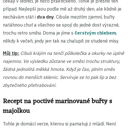
čekají v lednici, je něco praktického. Tohle je přesně ten
případ. Nejlepší jsou podle mě až druhý den, ale klidně je
nechávám stát i
dva dny
. Cibule mezitím zjemní, buřty
natáhnou chuť a všechno se spojí do jedné dost výrazné,
trochu retro směsi. Doma je jíme s
čerstvým chlebem
,
někdy k večeři, jindy jen tak na chalupě ze studené mísy.
Můj tip:
Cibuli krájím na tenčí půlkolečka a okurky ne úplně
najemno. Ve výsledku zůstane ve směsi trochu struktury,
žádná jednolitá měkká hmota. Když je čas, plním směs
rovnou do menších sklenic. Servíruje se to pak líp a bez
zbytečného přehrabování.
Recept na poctivé marinované buřty s
majolkou
Tohle je domácí verze, kterou si pamatuji z mládí. Není