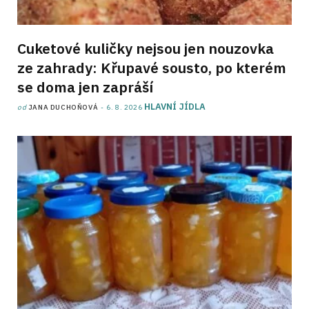
Cuketové kuličky nejsou jen nouzovka
ze zahrady: Křupavé sousto, po kterém
se doma jen zapráší
HLAVNÍ JÍDLA
od
JANA DUCHOŇOVÁ
6. 8. 2026