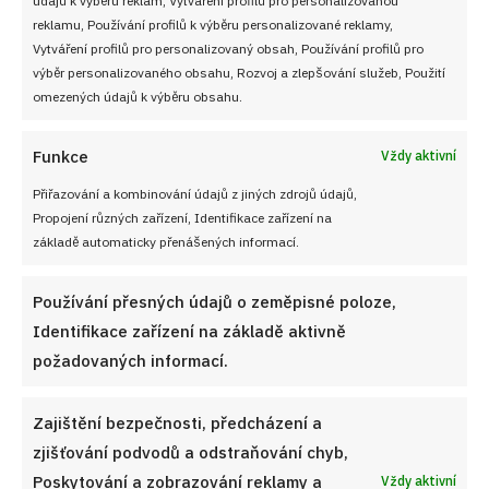
Soutěž pro Aktivní kuchaře 2024
reklamu, Používání profilů k výběru personalizované reklamy,
Vytváření profilů pro personalizovaný obsah, Používání profilů pro
Návody a otázky
výběr personalizovaného obsahu, Rozvoj a zlepšování služeb, Použití
omezených údajů k výběru obsahu.
Naši kuchaři
Funkce
Vždy aktivní
Redakce Cooky.cz
Přiřazování a kombinování údajů z jiných zdrojů údajů,
Propojení různých zařízení, Identifikace zařízení na
Reklama a spolupráce
základě automaticky přenášených informací.
O nás
Používání přesných údajů o zeměpisné poloze,
Kontaktujte nás
Identifikace zařízení na základě aktivně
požadovaných informací.
Používání souborů cookies
Zajištění bezpečnosti, předcházení a
Zásady ochrany osobních údaji
zjišťování podvodů a odstraňování chyb,
Poskytování a zobrazování reklamy a
Vždy aktivní
Zásady cookies