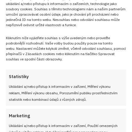
ukládání a/nebo přístupu k informacím o zařízeních, technologie jako
soubory cookies. Souhlas s těmito technologiemi nám a našim partnerům
umožní zpracovávat osobní údaje, jako je chování při procházení nebo
jedinečná ID na tomto webu. Nesouhlas nebo odvolání souhlasu může
nepříznivě ovlivnit určité vlastnosti a funkce.
NEZMEŠKEJTE ŽÁDNÝ RECEPT!
Kliknutím níže vyjádřete souhlas s výše uvedeným nebo proveďte
podrobnější rozhodnutí. Vaše volby budou použity pouze na tomto
Pro odběr nových receptů zadejte Vaši e-mailovou
webu. Nastavení můžete kdykoli změnit, včetně odvolání souhlasu, pomocí
adresu
přepínačů v Zásadách cookies nebo kliknutím na tlačítko Spravovat
souhlas ve spodní části obrazovky.
Statistiky
Ukládání a/nebo přístup k informacím v zařízení, Měření výkonu
CHCI RECEPTY E-MAILEM
reklam, Měření výkonu obsahu, Porozumění publiku prostřednictvím
statistik nebo kombinací údajů z různých zdrojů.
Marketing
UŽITEČNÉ ODKAZY
Ukládání a/nebo přístup k informacím v zařízení, Použití omezených
údajů k výběru reklam, Vytváření profilů pro personalizovanou