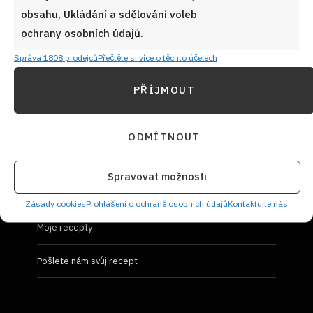
obsahu, Ukládání a sdělování voleb
Prohlášení o ochraně osobních údajů
ochrany osobních údajů.
Správa 1808 prodejců
Přečtěte si více o těchto účelech
PŘÍJMOUT
UŽIVATELSKÝ PROFIL
ODMÍTNOUT
Přihlásit se
Spravovat možnosti
Vložit recept
Zásady cookies
Prohlášení o ochraně osobních údajů
Kontaktujte nás
Moje recepty
Pošlete nám svůj recept