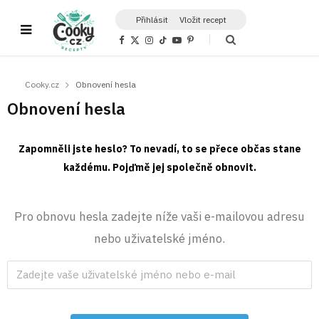
Přihlásit
Vložit recept
F
X
I
T
Y
P
a
(
n
i
o
i
c
T
s
k
u
n
e
w
t
T
T
t
b
i
a
o
u
e
Cooky.cz
Obnovení hesla
o
t
g
k
b
r
o
t
r
e
e
Obnovení hesla
k
e
a
s
r
m
t
)
Zapomněli jste heslo? To nevadí, to se přece občas stane
každému. Pojďmě jej společně obnovit.
Pro obnovu hesla zadejte níže vaši e-mailovou adresu
nebo uživatelské jméno.