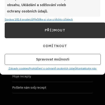
obsahu, Ukládání a sdělování voleb
Prohlášení o ochraně osobních údajů
ochrany osobních údajů.
Správa 1814 prodejců
Přečtěte si více o těchto účelech
PŘÍJMOUT
UŽIVATELSKÝ PROFIL
ODMÍTNOUT
Přihlásit se
Spravovat možnosti
Vložit recept
Zásady cookies
Prohlášení o ochraně osobních údajů
Kontaktujte nás
Moje recepty
Pošlete nám svůj recept