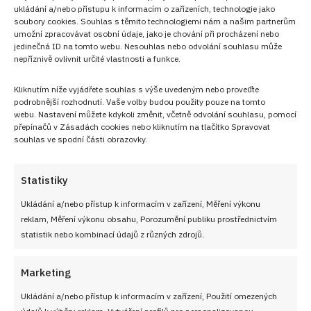
ukládání a/nebo přístupu k informacím o zařízeních, technologie jako
soubory cookies. Souhlas s těmito technologiemi nám a našim partnerům
umožní zpracovávat osobní údaje, jako je chování při procházení nebo
jedinečná ID na tomto webu. Nesouhlas nebo odvolání souhlasu může
nepříznivě ovlivnit určité vlastnosti a funkce.
NEZMEŠKEJTE ŽÁDNÝ RECEPT!
Kliknutím níže vyjádřete souhlas s výše uvedeným nebo proveďte
podrobnější rozhodnutí. Vaše volby budou použity pouze na tomto
Pro odběr nových receptů zadejte Vaši e-mailovou
webu. Nastavení můžete kdykoli změnit, včetně odvolání souhlasu, pomocí
adresu
přepínačů v Zásadách cookies nebo kliknutím na tlačítko Spravovat
souhlas ve spodní části obrazovky.
Statistiky
Ukládání a/nebo přístup k informacím v zařízení, Měření výkonu
CHCI RECEPTY E-MAILEM
reklam, Měření výkonu obsahu, Porozumění publiku prostřednictvím
statistik nebo kombinací údajů z různých zdrojů.
Marketing
UŽITEČNÉ ODKAZY
Ukládání a/nebo přístup k informacím v zařízení, Použití omezených
údajů k výběru reklam, Vytváření profilů pro personalizovanou