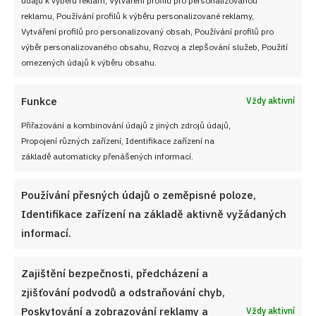
Soutěž pro Aktivní kuchaře 2024
reklamu, Používání profilů k výběru personalizované reklamy,
Vytváření profilů pro personalizovaný obsah, Používání profilů pro
Návody a otázky
výběr personalizovaného obsahu, Rozvoj a zlepšování služeb, Použití
omezených údajů k výběru obsahu.
Naši kuchaři
Funkce
Vždy aktivní
Redakce Cooky.cz
Přiřazování a kombinování údajů z jiných zdrojů údajů,
Propojení různých zařízení, Identifikace zařízení na
Reklama a spolupráce
základě automaticky přenášených informací.
O nás
Používání přesných údajů o zeměpisné poloze,
Kontaktujte nás
Identifikace zařízení na základě aktivně vyžádaných
informací.
Používání souborů cookies
Zajištění bezpečnosti, předcházení a
Zásady ochrany osobních údaji
zjišťování podvodů a odstraňování chyb,
Poskytování a zobrazování reklamy a
Vždy aktivní
Zásady cookies