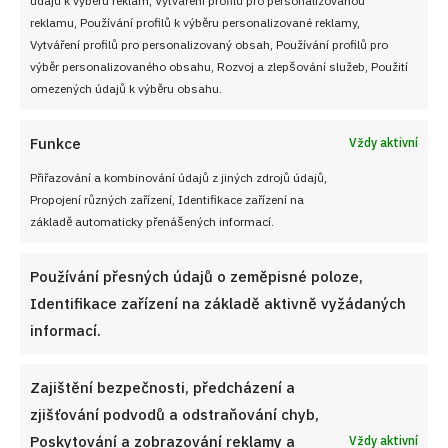
Soutěž pro Aktivní kuchaře 2024
reklamu, Používání profilů k výběru personalizované reklamy,
Vytváření profilů pro personalizovaný obsah, Používání profilů pro
Návody a otázky
výběr personalizovaného obsahu, Rozvoj a zlepšování služeb, Použití
omezených údajů k výběru obsahu.
Naši kuchaři
Funkce
Vždy aktivní
Redakce Cooky.cz
Přiřazování a kombinování údajů z jiných zdrojů údajů,
Propojení různých zařízení, Identifikace zařízení na
Reklama a spolupráce
základě automaticky přenášených informací.
O nás
Používání přesných údajů o zeměpisné poloze,
Kontaktujte nás
Identifikace zařízení na základě aktivně vyžádaných
informací.
Používání souborů cookies
Zajištění bezpečnosti, předcházení a
Zásady ochrany osobních údaji
zjišťování podvodů a odstraňování chyb,
Poskytování a zobrazování reklamy a
Vždy aktivní
Zásady cookies