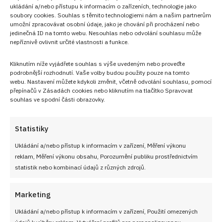
ukládání a/nebo přístupu k informacím o zařízeních, technologie jako
soubory cookies. Souhlas s těmito technologiemi nám a našim partnerům
umožní zpracovávat osobní údaje, jako je chování při procházení nebo
jedinečná ID na tomto webu. Nesouhlas nebo odvolání souhlasu může
nepříznivě ovlivnit určité vlastnosti a funkce.
NEZMEŠKEJTE ŽÁDNÝ RECEPT!
Kliknutím níže vyjádřete souhlas s výše uvedeným nebo proveďte
podrobnější rozhodnutí. Vaše volby budou použity pouze na tomto
Pro odběr nových receptů zadejte Vaši e-mailovou
webu. Nastavení můžete kdykoli změnit, včetně odvolání souhlasu, pomocí
adresu
přepínačů v Zásadách cookies nebo kliknutím na tlačítko Spravovat
souhlas ve spodní části obrazovky.
Statistiky
Ukládání a/nebo přístup k informacím v zařízení, Měření výkonu
CHCI RECEPTY E-MAILEM
reklam, Měření výkonu obsahu, Porozumění publiku prostřednictvím
statistik nebo kombinací údajů z různých zdrojů.
Marketing
UŽITEČNÉ ODKAZY
Ukládání a/nebo přístup k informacím v zařízení, Použití omezených
údajů k výběru reklam, Vytváření profilů pro personalizovanou