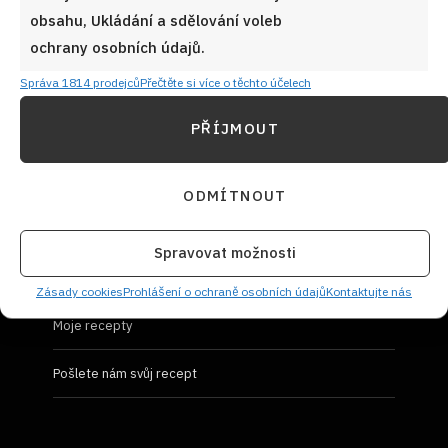
obsahu, Ukládání a sdělování voleb
Prohlášení o ochraně osobních údajů
ochrany osobních údajů.
Správa 1814 prodejců
Přečtěte si více o těchto účelech
PŘÍJMOUT
UŽIVATELSKÝ PROFIL
ODMÍTNOUT
Přihlásit se
Spravovat možnosti
Vložit recept
Zásady cookies
Prohlášení o ochraně osobních údajů
Kontaktujte nás
Moje recepty
Pošlete nám svůj recept