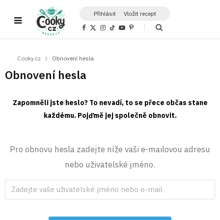
Přihlásit
Vložit recept
F
X
I
T
Y
P
a
(
n
i
o
i
c
T
s
k
u
n
e
w
t
T
T
t
b
i
a
o
u
e
Cooky.cz
Obnovení hesla
o
t
g
k
b
r
o
t
r
e
e
Obnovení hesla
k
e
a
s
r
m
t
)
Zapomněli jste heslo? To nevadí, to se přece občas stane
každému. Pojďmě jej společně obnovit.
Pro obnovu hesla zadejte níže vaši e-mailovou adresu
nebo uživatelské jméno.