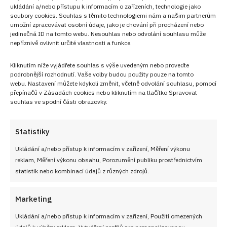
ukládání a/nebo přístupu k informacím o zařízeních, technologie jako
soubory cookies. Souhlas s těmito technologiemi nám a našim partnerům
umožní zpracovávat osobní údaje, jako je chování při procházení nebo
jedinečná ID na tomto webu. Nesouhlas nebo odvolání souhlasu může
nepříznivě ovlivnit určité vlastnosti a funkce.
NEZMEŠKEJTE ŽÁDNÝ RECEPT!
Kliknutím níže vyjádřete souhlas s výše uvedeným nebo proveďte
podrobnější rozhodnutí. Vaše volby budou použity pouze na tomto
Pro odběr nových receptů zadejte Vaši e-mailovou
webu. Nastavení můžete kdykoli změnit, včetně odvolání souhlasu, pomocí
adresu
přepínačů v Zásadách cookies nebo kliknutím na tlačítko Spravovat
souhlas ve spodní části obrazovky.
Statistiky
Ukládání a/nebo přístup k informacím v zařízení, Měření výkonu
CHCI RECEPTY E-MAILEM
reklam, Měření výkonu obsahu, Porozumění publiku prostřednictvím
statistik nebo kombinací údajů z různých zdrojů.
Marketing
UŽITEČNÉ ODKAZY
Ukládání a/nebo přístup k informacím v zařízení, Použití omezených
údajů k výběru reklam, Vytváření profilů pro personalizovanou