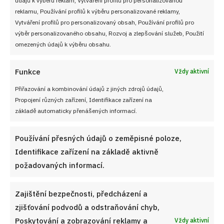
Soutěž pro Aktivní kuchaře 2024
reklamu, Používání profilů k výběru personalizované reklamy,
Vytváření profilů pro personalizovaný obsah, Používání profilů pro
Návody a otázky
výběr personalizovaného obsahu, Rozvoj a zlepšování služeb, Použití
omezených údajů k výběru obsahu.
Naši kuchaři
Funkce
Vždy aktivní
Redakce Cooky.cz
Přiřazování a kombinování údajů z jiných zdrojů údajů,
Propojení různých zařízení, Identifikace zařízení na
Reklama a spolupráce
základě automaticky přenášených informací.
O nás
Používání přesných údajů o zeměpisné poloze,
Kontaktujte nás
Identifikace zařízení na základě aktivně
požadovaných informací.
Používání souborů cookies
Zajištění bezpečnosti, předcházení a
Zásady ochrany osobních údaji
zjišťování podvodů a odstraňování chyb,
Poskytování a zobrazování reklamy a
Vždy aktivní
Zásady cookies