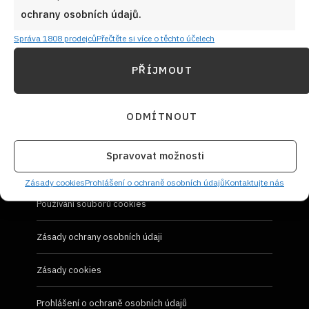
Návody a otázky
ochrany osobních údajů.
Naši kuchaři
Správa 1808 prodejců
Přečtěte si více o těchto účelech
PŘÍJMOUT
Redakce Cooky.cz
Reklama a spolupráce
ODMÍTNOUT
O nás
Spravovat možnosti
Kontaktujte nás
Zásady cookies
Prohlášení o ochraně osobních údajů
Kontaktujte nás
Používání souborů cookies
Zásady ochrany osobních údaji
Zásady cookies
Prohlášení o ochraně osobních údajů