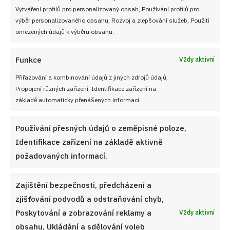
Vytváření profilů pro personalizovaný obsah, Používání profilů pro
NEZMEŠKEJTE ŽÁDNÝ RECEPT!
výběr personalizovaného obsahu, Rozvoj a zlepšování služeb, Použití
omezených údajů k výběru obsahu.
Pro odběr nových receptů zadejte Vaši e-mailovou
Funkce
Vždy aktivní
adresu
Přiřazování a kombinování údajů z jiných zdrojů údajů,
Propojení různých zařízení, Identifikace zařízení na
základě automaticky přenášených informací.
CHCI RECEPTY E-MAILEM
Používání přesných údajů o zeměpisné poloze,
Identifikace zařízení na základě aktivně
požadovaných informací.
UŽITEČNÉ ODKAZY
Zajištění bezpečnosti, předcházení a
zjišťování podvodů a odstraňování chyb,
Soutěž pro Aktivní kuchaře 2024
Poskytování a zobrazování reklamy a
Vždy aktivní
obsahu, Ukládání a sdělování voleb