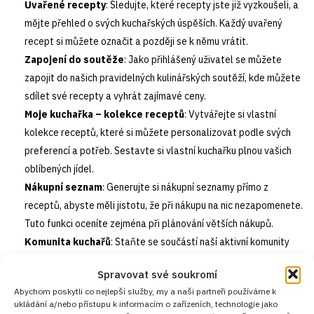
Uvařené recepty
: Sledujte, které recepty jste již vyzkoušeli, a
mějte přehled o svých kuchařských úspěších. Každý uvařený
recept si můžete označit a později se k němu vrátit.
Zapojení do soutěže
: Jako přihlášený uživatel se můžete
zapojit do našich pravidelných kulinářských soutěží, kde můžete
sdílet své recepty a vyhrát zajímavé ceny.
Moje kuchařka – kolekce receptů
: Vytvářejte si vlastní
kolekce receptů, které si můžete personalizovat podle svých
preferencí a potřeb. Sestavte si vlastní kuchařku plnou vašich
oblíbených jídel.
Nákupní seznam
: Generujte si nákupní seznamy přímo z
receptů, abyste měli jistotu, že při nákupu na nic nezapomenete.
Tuto funkci oceníte zejména při plánování větších nákupů.
Komunita kuchařů
: Staňte se součástí naší aktivní komunity
kuchařů, kde můžete sdílet své zkušenosti, získávat rady a tipy
Spravovat své soukromí
od ostatních členů a diskutovat o nejnovějších trendech ve
Abychom poskytli co nejlepší služby, my a naši partneři používáme k
vaření.
ukládání a/nebo přístupu k informacím o zařízeních, technologie jako