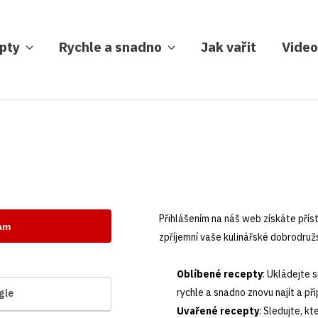
pty
Rychle a snadno
Jak vařit
Video
Přihlášením na náš web získáte příst
nam
zpříjemní vaše kulinářské dobrodružs
Oblíbené recepty
: Ukládejte 
rychle a snadno znovu najít a při
gle
Uvařené recepty
: Sledujte, kt