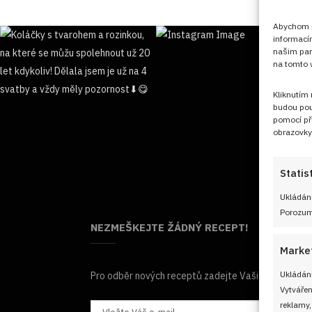
Abychom po
informací
našim par
na tomto w
Kliknutím
budou pou
pomocí př
obrazovky
Statis
Ukládání
Porozumě
NEZMEŠKEJTE ŽÁDNÝ RECEPT!
Marke
Ukládání
Pro odběr nových receptů zadejte Vaši e-mailovou
Vytvářen
reklamy,