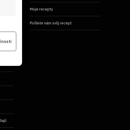
Moje recepty
Pošlete nám svůj recept
 aktivní
žnosti
na
 aktivní
dajů