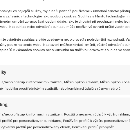
skytli co nejlepší služby, my a naši partneři používáme k ukládání a/nebo přístu
m o zařízeních, technologie jako soubory cookies. Souhlas s těmito technologiemi
tnerům umožní zpracovávat osobní údaje, jako je chování při procházení nebo jed
ebu. Nesouhlas nebo odvolání souhlasu může nepříznivě ovlivnit určité vlastnosti
 níže vyjádřete souhlas s výše uvedeným nebo proveďte podrobnější rozhodnutí. Va
Sledujte nás!
žity pouze na tomto webu. Nastavení můžete kdykoli změnit, včetně odvolání sou
epínačů v Zásadách cookies nebo kliknutím na tlačítko Spravovat souhlas ve spod
.
tiky
 a/nebo přístup k informacím v zařízení, Měření výkonu reklam, Měření výkonu ob
ní publiku prostřednictvím statistik nebo kombinací údajů z různých zdrojů.
UŽITEČNÉ ODKAZY
ting
Soutěž pro Aktivní kuchaře 2024
 a/nebo přístup k informacím v zařízení, Použití omezených údajů k výběru reklam,
 adresu
í profilů pro personalizovanou reklamu, Používání profilů k výběru personalizovan
Návody a otázky
 Vytváření profilů pro personalizovaný obsah, Používání profilů pro výběr