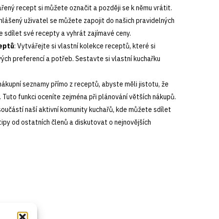
řený recept si můžete označit a později se k němu vrátit.
ihlášený uživatel se můžete zapojit do našich pravidelných
e sdílet své recepty a vyhrát zajímavé ceny.
eptů
: Vytvářejte si vlastní kolekce receptů, které si
ch preferencí a potřeb. Sestavte si vlastní kuchařku
 nákupní seznamy přímo z receptů, abyste měli jistotu, že
 Tuto funkci oceníte zejména při plánování větších nákupů.
součástí naší aktivní komunity kuchařů, kde můžete sdílet
tipy od ostatních členů a diskutovat o nejnovějších