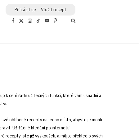
Přihlásit
se
Vložit recept
F
X
I
T
Y
P
a
(
n
i
o
i
c
T
s
k
u
n
e
w
t
T
T
t
b
i
a
o
u
e
o
t
g
k
b
r
o
t
r
e
e
k
e
a
s
r
m
t
)
up k celé řadě užitečných funkcí, které vám usnadní a
tví:
si své oblíbené recepty na jedno místo, abyste je mohli
pravit. Už žádné hledání po internetu!
eré recepty jste již vyzkoušeli, a mějte přehled o svých