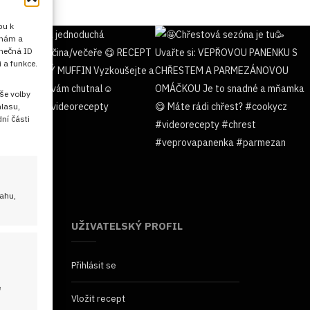
pu k
 nám a
inečná ID
 a funkce.
še volby
hlasu,
ní části
sahu,
UŽIVATELSKÝ PROFIL
Přihlásit se
é
Vložit recept