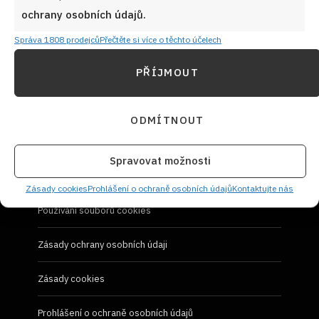
Návody a otázky
ochrany osobních údajů.
Naši kuchaři
Správa 1808 prodejců
Přečtěte si více o těchto účelech
PŘÍJMOUT
Redakce Cooky.cz
Reklama a spolupráce
ODMÍTNOUT
O nás
Spravovat možnosti
Kontaktujte nás
Zásady cookies
Prohlášení o ochraně osobních údajů
Kontaktujte nás
Používání souborů cookies
Zásady ochrany osobních údaji
Zásady cookies
Prohlášení o ochraně osobních údajů