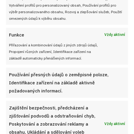
Vytváření profilů pro personalizovaný obsah, Používání profilů pro
NEZMEŠKEJTE ŽÁDNÝ RECEPT!
výběr personalizovaného obsahu, Rozvoj a zlepšování služeb, Použití
omezených údajů k výběru obsahu.
Pro odběr nových receptů zadejte Vaši e-mailovou
Funkce
Vždy aktivní
adresu
Přiřazování a kombinování údajů z jiných zdrojů údajů,
Propojení různých zařízení, Identifikace zařízení na
základě automaticky přenášených informací.
CHCI RECEPTY E-MAILEM
Používání přesných údajů o zeměpisné poloze,
Identifikace zařízení na základě aktivně
požadovaných informací.
UŽITEČNÉ ODKAZY
Zajištění bezpečnosti, předcházení a
zjišťování podvodů a odstraňování chyb,
Soutěž pro Aktivní kuchaře 2024
Poskytování a zobrazování reklamy a
Vždy aktivní
obsahu, Ukládání a sdělování voleb