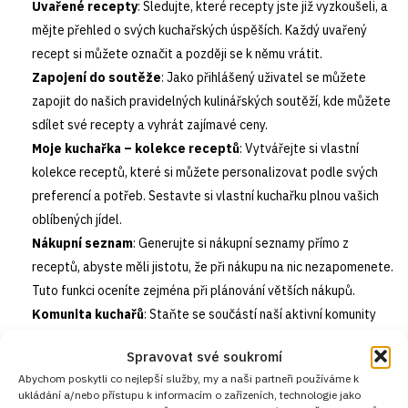
Uvařené recepty
: Sledujte, které recepty jste již vyzkoušeli, a
mějte přehled o svých kuchařských úspěších. Každý uvařený
recept si můžete označit a později se k němu vrátit.
Zapojení do soutěže
: Jako přihlášený uživatel se můžete
zapojit do našich pravidelných kulinářských soutěží, kde můžete
sdílet své recepty a vyhrát zajímavé ceny.
Moje kuchařka – kolekce receptů
: Vytvářejte si vlastní
kolekce receptů, které si můžete personalizovat podle svých
preferencí a potřeb. Sestavte si vlastní kuchařku plnou vašich
oblíbených jídel.
Nákupní seznam
: Generujte si nákupní seznamy přímo z
receptů, abyste měli jistotu, že při nákupu na nic nezapomenete.
Tuto funkci oceníte zejména při plánování větších nákupů.
Komunita kuchařů
: Staňte se součástí naší aktivní komunity
kuchařů, kde můžete sdílet své zkušenosti, získávat rady a tipy
Spravovat své soukromí
od ostatních členů a diskutovat o nejnovějších trendech ve
Abychom poskytli co nejlepší služby, my a naši partneři používáme k
vaření.
ukládání a/nebo přístupu k informacím o zařízeních, technologie jako