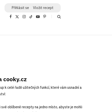
Přihlásit
se
Vložit recept
F
X
I
T
Y
P
a
(
n
i
o
i
c
T
s
k
u
n
e
w
t
T
T
t
b
i
a
o
u
e
o
t
g
k
b
r
o
t
r
e
e
k
e
a
s
r
m
t
)
a cooky.cz
up k celé řadě užitečných funkcí, které vám usnadní a
tví:
si své oblíbené recepty na jedno místo, abyste je mohli