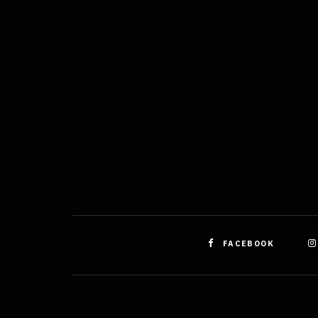
odstra
obsahu
FACEBOOK