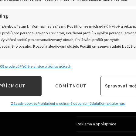
ting
 a/nebo přístup k informacím v zařízení, Použití omezených údajů k výběru reklam,
í profilů pro personalizovanou reklamu, Používání profilů k výběru personalizovan
 Vytváření profilů pro personalizovaný obsah, Používání profilů pro výběr
izovaného obsahu, Rozvoj a zlepšování služeb, Použití omezených údajů k výběru
UŽITEČNÉ ODKAZY
Soutěž pro Aktivní kuchaře 2024
08 prodejců
Přečtěte si více o těchto účelech
e
 adresu
Vždy
ání a kombinování údajů z jiných zdrojů údajů, Propojení různých zařízení,
Návody a otázky
PŘÍJMOUT
ODMÍTNOUT
Spravovat mo
kace zařízení na základě automaticky přenášených informací.
Naši kuchaři
ání přesných údajů o zeměpisné poloze, Identifikace zařízení 
Zásady cookies
Prohlášení o ochraně osobních údajů
Kontaktujte nás
M
Redakce Cooky.cz
ě aktivně požadovaných informací.
Reklama a spolupráce
ění bezpečnosti, předcházení a zjišťování podvodů a