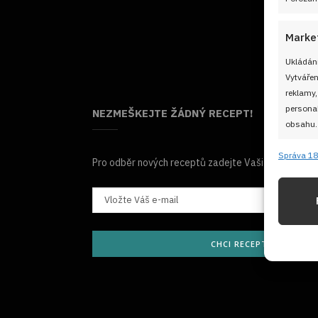
Marke
Ukládání
Vytvářen
reklamy,
personal
NEZMEŠKEJTE ŽÁDNÝ RECEPT!
obsahu.
Správa 18
Funkc
Pro odběr nových receptů zadejte Vaši e-mailovou
Přiřazov
Identifi
Použív
CHCI RECEPTY E-MAILE
základ
Zajišt