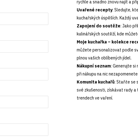
rychle a snadno znovu najít a při
Uvařené recepty
: Sledujte, kt
kuchařských úspěších. Každý uva
Zapojení do soutěže
: Jako př
kulinářských soutěží, kde můžet
Moje kuchařka – kolekce rec
můžete personalizovat podle svý
plnou vašich oblíbených jídel.
Nákupní seznam
: Generujte si
při nákupu na nic nezapomenete.
Komunita kuchařů
: Staňte se 
své zkušenosti, získávat rady a 
trendech ve vaření.