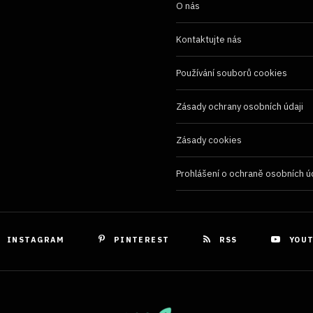
ňování chyb, Poskytování a zobrazování reklamy a
Vždy
O nás
, Ukládání a sdělování voleb ochrany osobních údajů.
Kontaktujte nás
Používání souborů cookies
Zásady ochrany osobních údaji
Zásady cookies
Prohlášení o ochraně osobních ú
INSTAGRAM
PINTEREST
RSS
YOU