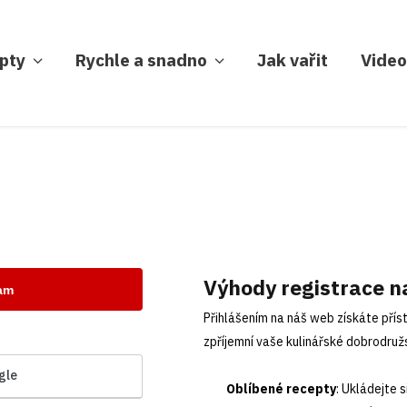
pty
Rychle a snadno
Jak vařit
Video
Výhody registrace n
nam
Přihlášením na náš web získáte příst
zpříjemní vaše kulinářské dobrodružs
gle
Oblíbené recepty
: Ukládejte 