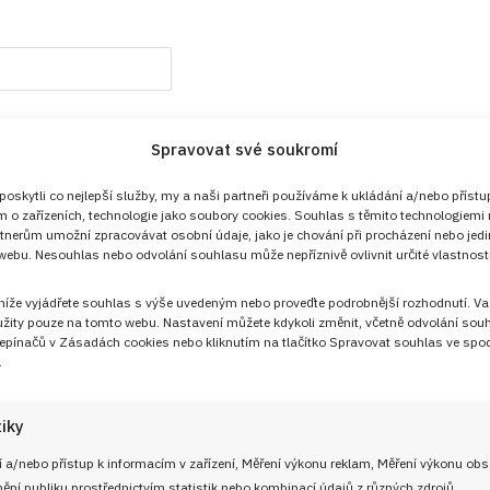
Spravovat své soukromí
Přihlášení
skytli co nejlepší služby, my a naši partneři používáme k ukládání a/nebo přístu
m o zařízeních, technologie jako soubory cookies. Souhlas s těmito technologiemi
tnerům umožní zpracovávat osobní údaje, jako je chování při procházení nebo jed
ebu. Nesouhlas nebo odvolání souhlasu může nepříznivě ovlivnit určité vlastnosti
 níže vyjádřete souhlas s výše uvedeným nebo proveďte podrobnější rozhodnutí. Va
žity pouze na tomto webu. Nastavení můžete kdykoli změnit, včetně odvolání sou
epínačů v Zásadách cookies nebo kliknutím na tlačítko Spravovat souhlas ve spod
.
tiky
 a/nebo přístup k informacím v zařízení, Měření výkonu reklam, Měření výkonu ob
Sledujte nás!
ní publiku prostřednictvím statistik nebo kombinací údajů z různých zdrojů.