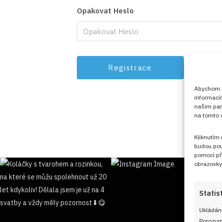
Opakovat Heslo
Abychom po
informací
našim par
na tomto w
Kliknutím
budou pou
pomocí př
obrazovky
Statis
Ukládání
Porozumě