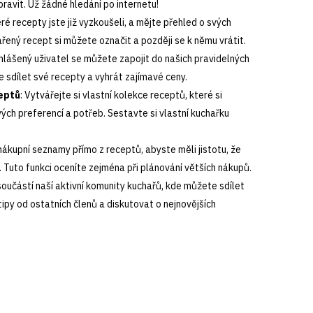
pravit. Už žádné hledání po internetu!
eré recepty jste již vyzkoušeli, a mějte přehled o svých
řený recept si můžete označit a později se k němu vrátit.
ihlášený uživatel se můžete zapojit do našich pravidelných
e sdílet své recepty a vyhrát zajímavé ceny.
eptů
: Vytvářejte si vlastní kolekce receptů, které si
ch preferencí a potřeb. Sestavte si vlastní kuchařku
 nákupní seznamy přímo z receptů, abyste měli jistotu, že
 Tuto funkci oceníte zejména při plánování větších nákupů.
součástí naší aktivní komunity kuchařů, kde můžete sdílet
tipy od ostatních členů a diskutovat o nejnovějších