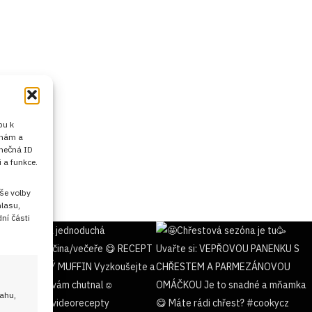
pu k
 nám a
inečná ID
 a funkce.
še volby
hlasu,
ní části
sahu,