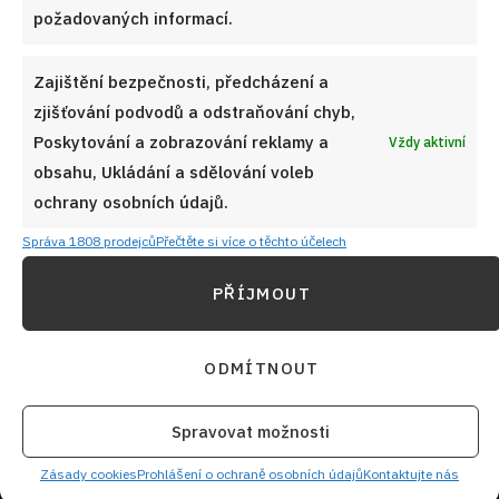
adresu
požadovaných informací.
Zajištění bezpečnosti, předcházení a
zjišťování podvodů a odstraňování chyb,
CHCI RECEPTY E-MAILEM
Poskytování a zobrazování reklamy a
Vždy aktivní
obsahu, Ukládání a sdělování voleb
ochrany osobních údajů.
Správa 1808 prodejců
Přečtěte si více o těchto účelech
UŽITEČNÉ ODKAZY
PŘÍJMOUT
Soutěž pro Aktivní kuchaře 2024
ODMÍTNOUT
Návody a otázky
Naši kuchaři
Spravovat možnosti
Zásady cookies
Redakce Cooky.cz
Prohlášení o ochraně osobních údajů
Kontaktujte nás