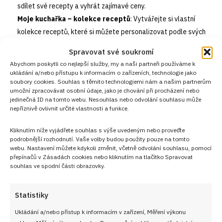
sdílet své recepty a vyhrát zajímavé ceny.
Moje kuchařka – kolekce receptů
: Vytvářejte si vlastní
kolekce receptů, které si můžete personalizovat podle svých
preferencí a potřeb. Sestavte si vlastní kuchařku plnou vašich
Spravovat své soukromí
oblíbených jídel.
Abychom poskytli co nejlepší služby, my a naši partneři používáme k
Nákupní seznam
: Generujte si nákupní seznamy přímo z
ukládání a/nebo přístupu k informacím o zařízeních, technologie jako
soubory cookies. Souhlas s těmito technologiemi nám a našim partnerům
receptů, abyste měli jistotu, že při nákupu na nic nezapomenete.
umožní zpracovávat osobní údaje, jako je chování při procházení nebo
Tuto funkci oceníte zejména při plánování větších nákupů.
jedinečná ID na tomto webu. Nesouhlas nebo odvolání souhlasu může
nepříznivě ovlivnit určité vlastnosti a funkce.
Komunita kuchařů
: Staňte se součástí naší aktivní komunity
kuchařů, kde můžete sdílet své zkušenosti, získávat rady a tipy
Kliknutím níže vyjádřete souhlas s výše uvedeným nebo proveďte
od ostatních členů a diskutovat o nejnovějších trendech ve
podrobnější rozhodnutí. Vaše volby budou použity pouze na tomto
vaření.
webu. Nastavení můžete kdykoli změnit, včetně odvolání souhlasu, pomocí
přepínačů v Zásadách cookies nebo kliknutím na tlačítko Spravovat
souhlas ve spodní části obrazovky.
Statistiky
Ukládání a/nebo přístup k informacím v zařízení, Měření výkonu