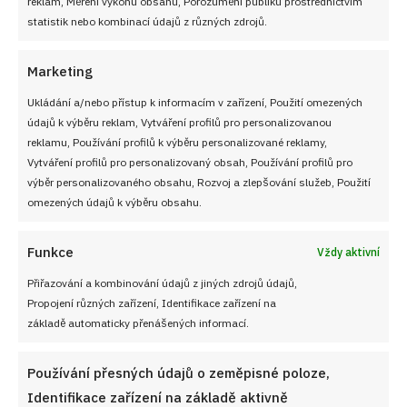
reklam, Měření výkonu obsahu, Porozumění publiku prostřednictvím
statistik nebo kombinací údajů z různých zdrojů.
Marketing
Ukládání a/nebo přístup k informacím v zařízení, Použití omezených
údajů k výběru reklam, Vytváření profilů pro personalizovanou
Sledujte nás!
reklamu, Používání profilů k výběru personalizované reklamy,
Vytváření profilů pro personalizovaný obsah, Používání profilů pro
výběr personalizovaného obsahu, Rozvoj a zlepšování služeb, Použití
omezených údajů k výběru obsahu.
Funkce
Vždy aktivní
Přiřazování a kombinování údajů z jiných zdrojů údajů,
Propojení různých zařízení, Identifikace zařízení na
NEZMEŠKEJTE ŽÁDNÝ RECEPT!
základě automaticky přenášených informací.
Používání přesných údajů o zeměpisné poloze,
Pro odběr nových receptů zadejte Vaši e-mailovou
Identifikace zařízení na základě aktivně