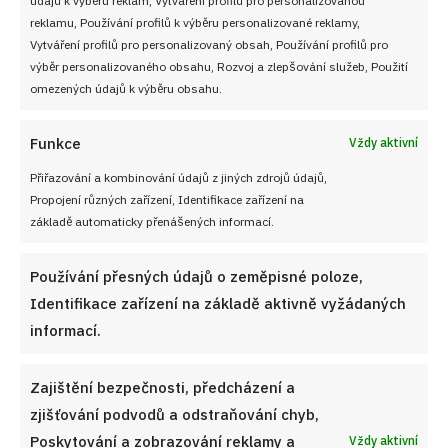
Soutěž pro Aktivní kuchaře 2024
reklamu, Používání profilů k výběru personalizované reklamy,
Vytváření profilů pro personalizovaný obsah, Používání profilů pro
Návody a otázky
výběr personalizovaného obsahu, Rozvoj a zlepšování služeb, Použití
omezených údajů k výběru obsahu.
Naši kuchaři
Funkce
Vždy aktivní
Redakce Cooky.cz
Přiřazování a kombinování údajů z jiných zdrojů údajů,
Propojení různých zařízení, Identifikace zařízení na
Reklama a spolupráce
základě automaticky přenášených informací.
O nás
Používání přesných údajů o zeměpisné poloze,
Kontaktujte nás
Identifikace zařízení na základě aktivně vyžádaných
informací.
Používání souborů cookies
Zajištění bezpečnosti, předcházení a
Zásady ochrany osobních údaji
zjišťování podvodů a odstraňování chyb,
Poskytování a zobrazování reklamy a
Vždy aktivní
Zásady cookies