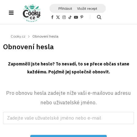
Přihlásit
Vložit recept
F
X
I
T
Y
P
a
(
n
i
o
i
c
T
s
k
u
n
e
w
t
T
T
t
b
i
a
o
u
e
Cooky.cz
Obnovení hesla
o
t
g
k
b
r
o
t
r
e
e
Obnovení hesla
k
e
a
s
r
m
t
)
Zapomněli jste heslo? To nevadí, to se přece občas stane
každému. Pojďmě jej společně obnovit.
Pro obnovu hesla zadejte níže vaši e-mailovou adresu
nebo uživatelské jméno.