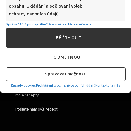
obsahu, Ukládání a sdělování voleb
Prohlášení o ochraně osobních údajů
ochrany osobních údajů.
Správa 1814 prodejců
Přečtěte si více o těchto účelech
PŘÍJMOUT
UŽIVATELSKÝ PROFIL
ODMÍTNOUT
Přihlásit se
Spravovat možnosti
Vložit recept
Zásady cookies
Prohlášení o ochraně osobních údajů
Kontaktujte nás
Moje recepty
Pošlete nám svůj recept