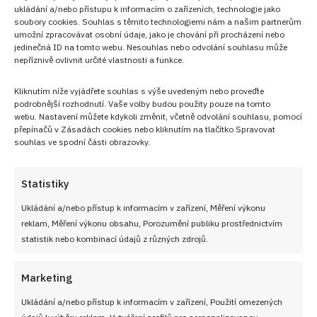
ukládání a/nebo přístupu k informacím o zařízeních, technologie jako
soubory cookies. Souhlas s těmito technologiemi nám a našim partnerům
umožní zpracovávat osobní údaje, jako je chování při procházení nebo
jedinečná ID na tomto webu. Nesouhlas nebo odvolání souhlasu může
nepříznivě ovlivnit určité vlastnosti a funkce.
NEZMEŠKEJTE ŽÁDNÝ RECEPT!
Kliknutím níže vyjádřete souhlas s výše uvedeným nebo proveďte
podrobnější rozhodnutí. Vaše volby budou použity pouze na tomto
Pro odběr nových receptů zadejte Vaši e-mailovou
webu. Nastavení můžete kdykoli změnit, včetně odvolání souhlasu, pomocí
adresu
přepínačů v Zásadách cookies nebo kliknutím na tlačítko Spravovat
souhlas ve spodní části obrazovky.
Statistiky
Ukládání a/nebo přístup k informacím v zařízení, Měření výkonu
CHCI RECEPTY E-MAILEM
reklam, Měření výkonu obsahu, Porozumění publiku prostřednictvím
statistik nebo kombinací údajů z různých zdrojů.
Marketing
UŽITEČNÉ ODKAZY
Ukládání a/nebo přístup k informacím v zařízení, Použití omezených
údajů k výběru reklam, Vytváření profilů pro personalizovanou