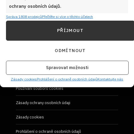
Návody a otázky
ochrany osobních údajů.
Naši kuchaři
Správa 1808 prodejců
Přečtěte si více o těchto účelech
PŘÍJMOUT
Redakce Cooky.cz
Reklama a spolupráce
ODMÍTNOUT
O nás
Spravovat možnosti
Kontaktujte nás
Zásady cookies
Prohlášení o ochraně osobních údajů
Kontaktujte nás
Používání souborů cookies
Zásady ochrany osobních údaji
Zásady cookies
Prohlášení o ochraně osobních údajů