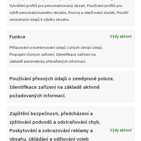
Vytváření profilů pro personalizovaný obsah, Používání profilů pro
NEZMEŠKEJTE ŽÁDNÝ RECEPT!
výběr personalizovaného obsahu, Rozvoj a zlepšování služeb, Použití
omezených údajů k výběru obsahu.
Pro odběr nových receptů zadejte Vaši e-mailovou
Funkce
Vždy aktivní
adresu
Přiřazování a kombinování údajů z jiných zdrojů údajů,
Propojení různých zařízení, Identifikace zařízení na
základě automaticky přenášených informací.
CHCI RECEPTY E-MAILEM
Používání přesných údajů o zeměpisné poloze,
Identifikace zařízení na základě aktivně
požadovaných informací.
UŽITEČNÉ ODKAZY
Zajištění bezpečnosti, předcházení a
zjišťování podvodů a odstraňování chyb,
Soutěž pro Aktivní kuchaře 2024
Poskytování a zobrazování reklamy a
Vždy aktivní
obsahu, Ukládání a sdělování voleb