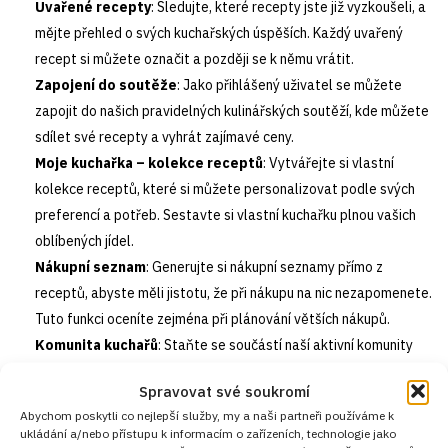
Uvařené recepty
: Sledujte, které recepty jste již vyzkoušeli, a
mějte přehled o svých kuchařských úspěších. Každý uvařený
recept si můžete označit a později se k němu vrátit.
Zapojení do soutěže
: Jako přihlášený uživatel se můžete
zapojit do našich pravidelných kulinářských soutěží, kde můžete
sdílet své recepty a vyhrát zajímavé ceny.
Moje kuchařka – kolekce receptů
: Vytvářejte si vlastní
kolekce receptů, které si můžete personalizovat podle svých
preferencí a potřeb. Sestavte si vlastní kuchařku plnou vašich
oblíbených jídel.
Nákupní seznam
: Generujte si nákupní seznamy přímo z
receptů, abyste měli jistotu, že při nákupu na nic nezapomenete.
Tuto funkci oceníte zejména při plánování větších nákupů.
Komunita kuchařů
: Staňte se součástí naší aktivní komunity
kuchařů, kde můžete sdílet své zkušenosti, získávat rady a tipy
Spravovat své soukromí
od ostatních členů a diskutovat o nejnovějších trendech ve
Abychom poskytli co nejlepší služby, my a naši partneři používáme k
vaření.
ukládání a/nebo přístupu k informacím o zařízeních, technologie jako