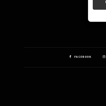
Identifi
Použív
základ
Zajišt
odstra
obsahu
FACEBOOK