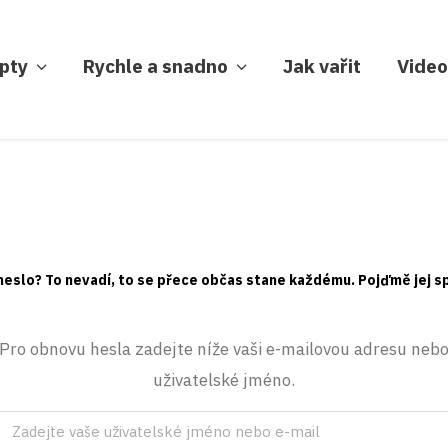
pty
Rychle a snadno
Jak vařit
Video
heslo? To nevadí, to se přece občas stane každému. Pojďmě jej s
Pro obnovu hesla zadejte níže vaši e-mailovou adresu neb
uživatelské jméno.