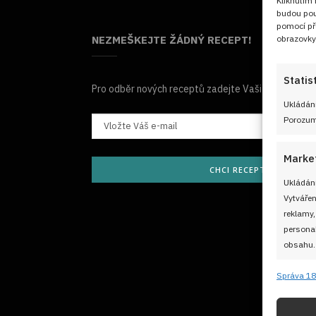
Kliknutím
budou pou
pomocí př
obrazovky
NEZMEŠKEJTE ŽÁDNÝ RECEPT!
Statis
Pro odběr nových receptů zadejte Vaši e-mailovou
Ukládání
Porozumě
Marke
CHCI RECEPTY E-MAILE
Ukládání
Vytvářen
reklamy,
personal
obsahu.
Správa 18
Funkc
Přiřazov