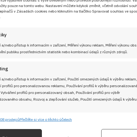
 níže vyjádřete souhlas s výše uvedeným nebo proveďte podrobnější rozhodnutí. Va
žity pouze na tomto webu. Nastavení můžete kdykoli změnit, včetně odvolání sou
epínačů v Zásadách cookies nebo kliknutím na tlačítko Spravovat souhlas ve spod
.
UŽITEČNÉ ODKAZY
tiky
Soutěž pro Aktivní kuchaře 2024
 adresu
 a/nebo přístup k informacím v zařízení, Měření výkonu reklam, Měření výkonu ob
Návody a otázky
ní publiku prostřednictvím statistik nebo kombinací údajů z různých zdrojů.
Naši kuchaři
ting
M
Redakce Cooky.cz
 a/nebo přístup k informacím v zařízení, Použití omezených údajů k výběru reklam,
í profilů pro personalizovanou reklamu, Používání profilů k výběru personalizovan
 Vytváření profilů pro personalizovaný obsah, Používání profilů pro výběr
Reklama a spolupráce
izovaného obsahu, Rozvoj a zlepšování služeb, Použití omezených údajů k výběru
O nás
08 prodejců
Přečtěte si více o těchto účelech
e
Kontaktujte nás
Vždy
ání a kombinování údajů z jiných zdrojů údajů, Propojení různých zařízení,