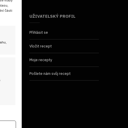
še volby
hlasu,
ní části
UŽIVATELSKÝ PROFIL
Přihlásit se
sahu,
Vložit recept
Moje recepty
Pošlete nám svůj recept
é
 aktivní