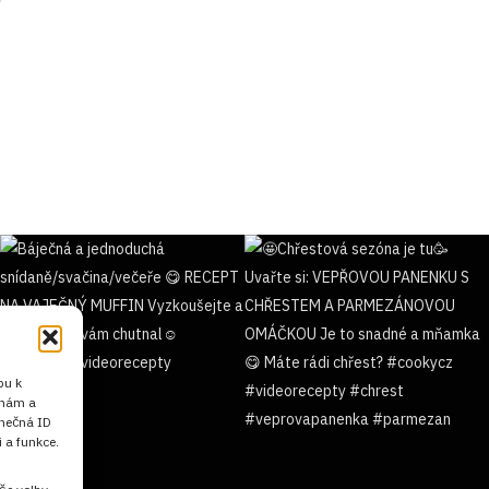
pu k
 nám a
inečná ID
 a funkce.