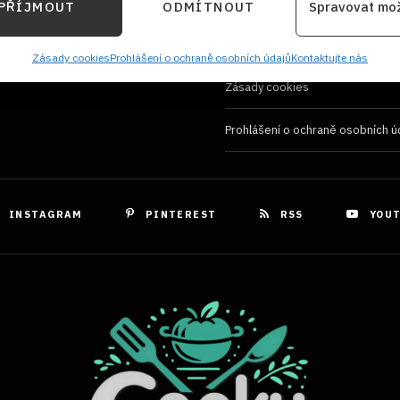
Používání souborů cookies
PŘÍJMOUT
ODMÍTNOUT
Spravovat mo
kace zařízení na základě automaticky přenášených informací.
Zásady ochrany osobních údaji
ání přesných údajů o zeměpisné poloze, Identifikace zařízení 
Zásady cookies
Prohlášení o ochraně osobních údajů
Kontaktujte nás
ě aktivně požadovaných informací.
Zásady cookies
Prohlášení o ochraně osobních ú
ění bezpečnosti, předcházení a zjišťování podvodů a
ňování chyb, Poskytování a zobrazování reklamy a
Vždy
, Ukládání a sdělování voleb ochrany osobních údajů.
INSTAGRAM
PINTEREST
RSS
YOU