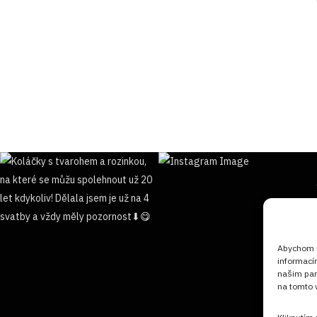
Abychom po
informací
našim par
na tomto w