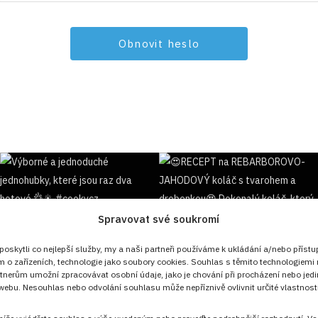
Spravovat své soukromí
Sledujte nás!
skytli co nejlepší služby, my a naši partneři používáme k ukládání a/nebo přístu
m o zařízeních, technologie jako soubory cookies. Souhlas s těmito technologiemi
tnerům umožní zpracovávat osobní údaje, jako je chování při procházení nebo jed
ebu. Nesouhlas nebo odvolání souhlasu může nepříznivě ovlivnit určité vlastnosti