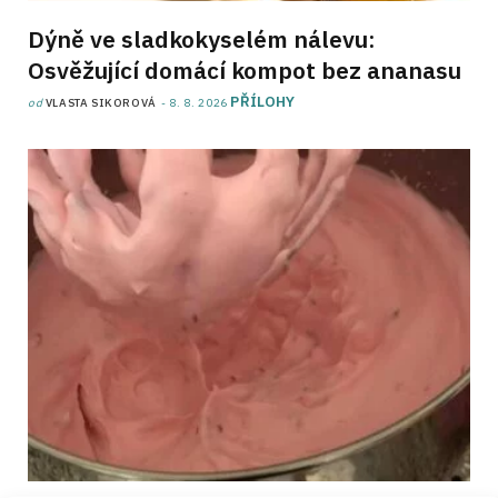
Dýně ve sladkokyselém nálevu:
Osvěžující domácí kompot bez ananasu
PŘÍLOHY
od
VLASTA SIKOROVÁ
8. 8. 2026