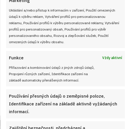
Marketing
Ukládání a/nebo přístup k informacím v zařízení, Použití omezených
údajů k výběru reklam, Vytváření profilů pro personalizovanou
reklamu, Používání profilů k výběru personalizované reklamy, Vytváření
profilů pro personalizovaný obsah, Používání profilů pro výběr
personalizovaného obsahu, Rozvoj a zlepšování služeb, Použití
omezených údajů k výběru obsahu.
Velký test slunečnicových olejů 2026: 7
Funkce
Vždy aktivní
výrobků z českých obchodů se značně
Přiřazování a kombinování údajů z jiných zdrojů údajů,
liší cenou i kvalitou
Propojení různých zařízení, Identifikace zařízení na
JAK VAŘIT
od
JANA DUCHOŇOVÁ
7. 8. 2026
základě automaticky přenášených informací.
Používání přesných údajů o zeměpisné poloze,
Identifikace zařízení na základě aktivně vyžádaných
informací.
Zajištění bezpečnosti, předcházení a