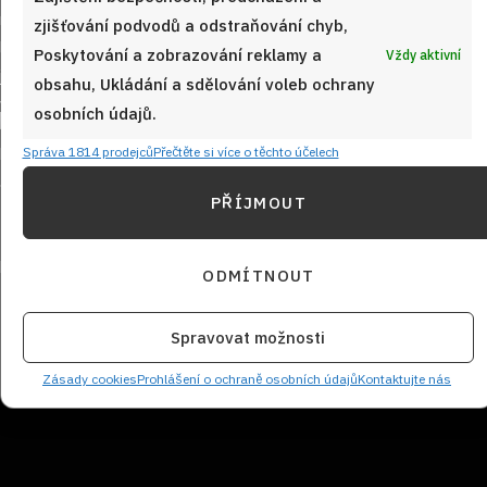
zjišťování podvodů a odstraňování chyb,
Poskytování a zobrazování reklamy a
Vždy aktivní
obsahu, Ukládání a sdělování voleb ochrany
Sledujte nás!
osobních údajů.
Správa 1814 prodejců
Přečtěte si více o těchto účelech
PŘÍJMOUT
ODMÍTNOUT
Spravovat možnosti
NEZMEŠKEJTE ŽÁDNÝ RECEPT!
Zásady cookies
Prohlášení o ochraně osobních údajů
Kontaktujte nás