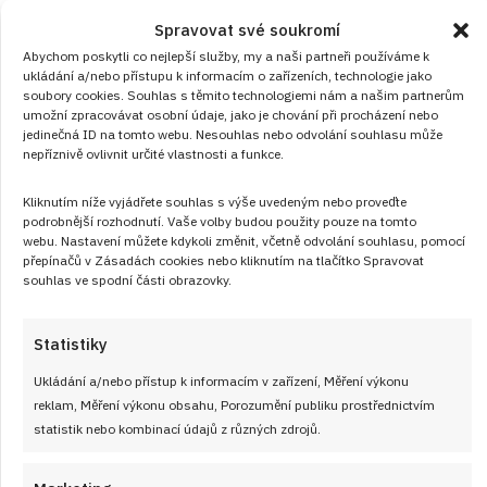
Dětská vzpomínka: Rychlá pěna z bílků
Spravovat své soukromí
a jahod
Abychom poskytli co nejlepší služby, my a naši partneři používáme k
ukládání a/nebo přístupu k informacím o zařízeních, technologie jako
RECEPTY
od
VLASTA SIKOROVÁ
8. 8. 2026
soubory cookies. Souhlas s těmito technologiemi nám a našim partnerům
umožní zpracovávat osobní údaje, jako je chování při procházení nebo
jedinečná ID na tomto webu. Nesouhlas nebo odvolání souhlasu může
nepříznivě ovlivnit určité vlastnosti a funkce.
Kliknutím níže vyjádřete souhlas s výše uvedeným nebo proveďte
podrobnější rozhodnutí. Vaše volby budou použity pouze na tomto
webu. Nastavení můžete kdykoli změnit, včetně odvolání souhlasu, pomocí
přepínačů v Zásadách cookies nebo kliknutím na tlačítko Spravovat
souhlas ve spodní části obrazovky.
Články
Statistiky
Ukládání a/nebo přístup k informacím v zařízení, Měření výkonu
reklam, Měření výkonu obsahu, Porozumění publiku prostřednictvím
statistik nebo kombinací údajů z různých zdrojů.