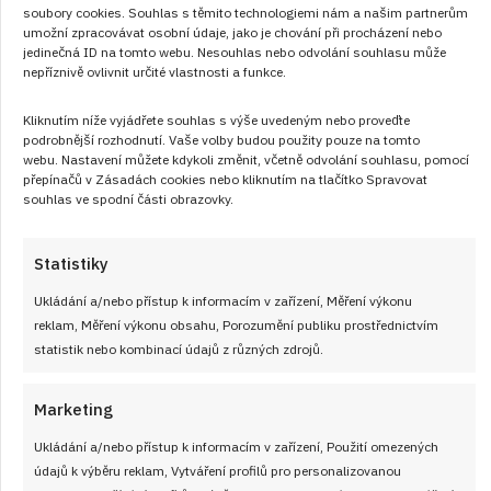
soubory cookies. Souhlas s těmito technologiemi nám a našim partnerům
umožní zpracovávat osobní údaje, jako je chování při procházení nebo
jedinečná ID na tomto webu. Nesouhlas nebo odvolání souhlasu může
nepříznivě ovlivnit určité vlastnosti a funkce.
Kliknutím níže vyjádřete souhlas s výše uvedeným nebo proveďte
podrobnější rozhodnutí. Vaše volby budou použity pouze na tomto
webu. Nastavení můžete kdykoli změnit, včetně odvolání souhlasu, pomocí
přepínačů v Zásadách cookies nebo kliknutím na tlačítko Spravovat
souhlas ve spodní části obrazovky.
Statistiky
Mazanec bez kalendáře: Chutná
Ukládání a/nebo přístup k informacím v zařízení, Měření výkonu
reklam, Měření výkonu obsahu, Porozumění publiku prostřednictvím
svátečně, ale hodí se ke kávě klidně i v
statistik nebo kombinací údajů z různých zdrojů.
srpnu
RECEPTY
od
VLASTA SIKOROVÁ
7. 8. 2026
Marketing
Ukládání a/nebo přístup k informacím v zařízení, Použití omezených
údajů k výběru reklam, Vytváření profilů pro personalizovanou