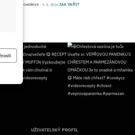
JAK VAŘIT
od
JANA DUCHOŇOVÁ
5. 8. 2026
 aktivní
nosti
 aktivní
UŽIVATELSKÝ PROFIL