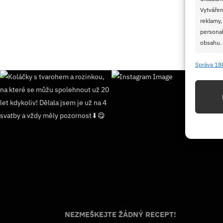
Vytvářen
reklamy,
personal
obsahu.
Správa 18
Funkc
Přiřazov
Identifi
Použív
základ
Zajišt
odstra
Ukládá
NEZMEŠKEJTE ŽÁDNÝ RECEPT!