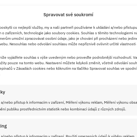
Spravovat své soukromí
skytli co nejlepší služby, my a naši partneři používáme k ukládání a/nebo přístupu
 o zařízeních, technologie jako soubory cookies. Souhlas s těmito technologiemi n
nerům umožní zpracovávat osobní údaje, jako je chování při procházení nebo jedin
ebu. Nesouhlas nebo odvolání souhlasu může nepříznivě ovlivnit určité vlastnosti 
 níže vyjádřete souhlas s výše uvedeným nebo proveďte podrobnější rozhodnutí. Va
žity pouze na tomto webu. Nastavení můžete kdykoli změnit, včetně odvolání souh
pínačů v Zásadách cookies nebo kliknutím na tlačítko Spravovat souhlas ve spodní 
.
iky
 a/nebo přístup k informacím v zařízení, Měření výkonu reklam, Měření výkonu obs
ní publiku prostřednictvím statistik nebo kombinací údajů z různých zdrojů.
ing
 a/nebo přístup k informacím v zařízení, Použití omezených údajů k výběru reklam,