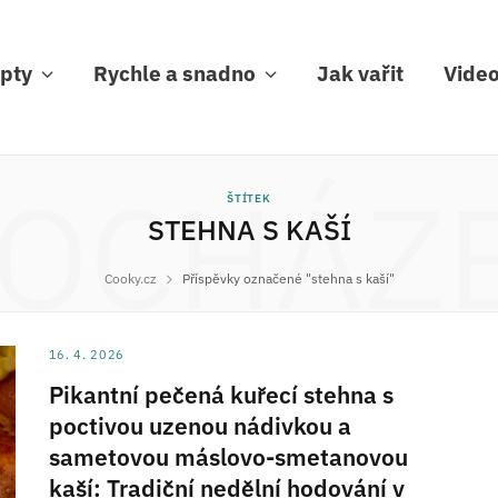
pty
Rychle a snadno
Jak vařit
Vide
OCHÁZ
ŠTÍTEK
STEHNA S KAŠÍ
Cooky.cz
Příspěvky označené "stehna s kaší"
16. 4. 2026
Pikantní pečená kuřecí stehna s
poctivou uzenou nádivkou a
sametovou máslovo-smetanovou
kaší: Tradiční nedělní hodování v