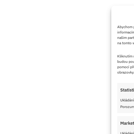
Abychom po
informacím
našim part
na tomto w
Kliknutím
budou pou
pomocí pře
obrazovky
Statist
Ukládání
Porozumě
Market
Ukládání