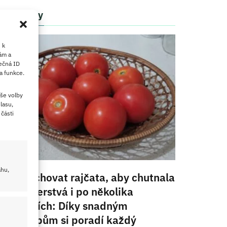
Články
 k
ám a
ečná ID
a funkce.
še volby
lasu,
části
ahu,
Jak uchovat rajčata, aby chutnala
jako čerstvá i po několika
měsících: Díky snadným
postupům si poradí každý