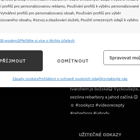
í profilů pro personalizovanou reklamu, Používání profilů k výběru personalizované
 Vytváření profilů pro personalizovaný obsah, Používání profilů pro výběr
izovaného obsahu, Rozvoj a zlepšování služeb, Použití omezených údajů k výběru
08 prodejců
Přečtěte si více o těchto účelech
e
Vždy
ání a kombinování údajů z jiných zdrojů údajů, Propojení různých zařízení,
Spravovat mož
PŘÍJMOUT
ODMÍTNOUT
kace zařízení na základě automaticky přenášených informací.
ání přesných údajů o zeměpisné poloze, Identifikace zařízení na
Sledujte nás!
Zásady cookies
Prohlášení o ochraně osobních údajů
Kontaktujte nás
ě aktivně požadovaných informací.
ění bezpečnosti, předcházení a zjišťování podvodů a
ňování chyb, Poskytování a zobrazování reklamy a obsahu,
Vždy
ní a sdělování voleb ochrany osobních údajů.
UŽITEČNÉ ODKAZY