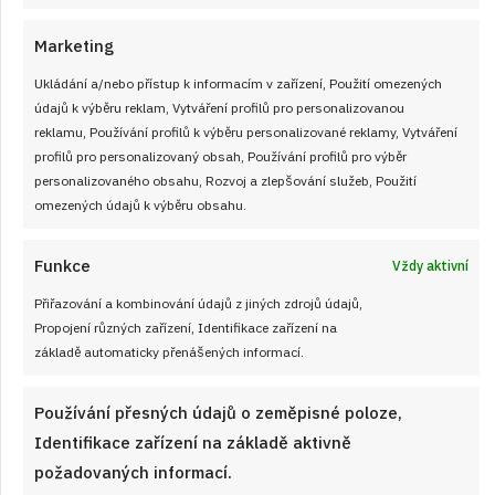
Marketing
Ukládání a/nebo přístup k informacím v zařízení, Použití omezených
údajů k výběru reklam, Vytváření profilů pro personalizovanou
reklamu, Používání profilů k výběru personalizované reklamy, Vytváření
profilů pro personalizovaný obsah, Používání profilů pro výběr
personalizovaného obsahu, Rozvoj a zlepšování služeb, Použití
omezených údajů k výběru obsahu.
Funkce
Vždy aktivní
Retro kvíz o sušenkách a cukrovinkách
Přiřazování a kombinování údajů z jiných zdrojů údajů,
z dob socialismu: 10/10 bodů dnes
Propojení různých zařízení, Identifikace zařízení na
základě automaticky přenášených informací.
získá jen málokdo
JAK VAŘIT
od
JANA DUCHOŇOVÁ
6. 8. 2026
Používání přesných údajů o zeměpisné poloze,
Identifikace zařízení na základě aktivně
požadovaných informací.