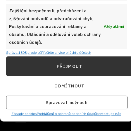
Zajištění bezpečnosti, předcházení a
zjišťování podvodů a odstraňování chyb,
Poskytování a zobrazování reklamy a
Vždy aktivní
obsahu, Ukládání a sdělování voleb ochrany
osobních údajů.
Správa 1808 prodejců
Přečtěte si více o těchto účelech
Sledujte nás!
PŘÍJMOUT
ODMÍTNOUT
Spravovat možnosti
Zásady cookies
Prohlášení o ochraně osobních údajů
Kontaktujte nás
NEZMEŠKEJTE ŽÁDNÝ RECEPT!