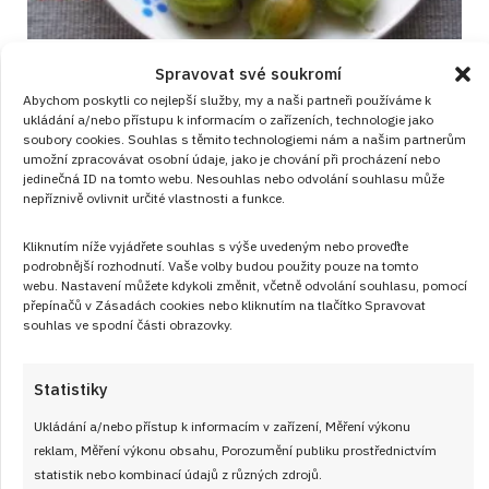
Angrešt jako zapomenutý poklad české
Spravovat své soukromí
Abychom poskytli co nejlepší služby, my a naši partneři používáme k
zahrady: Nabízí zdravotní benefity,
ukládání a/nebo přístupu k informacím o zařízeních, technologie jako
kterými překoná i řadu drahých léků
soubory cookies. Souhlas s těmito technologiemi nám a našim partnerům
umožní zpracovávat osobní údaje, jako je chování při procházení nebo
RYCHLE A SNADNO
od
JANA DUCHOŇOVÁ
6. 8. 2026
jedinečná ID na tomto webu. Nesouhlas nebo odvolání souhlasu může
nepříznivě ovlivnit určité vlastnosti a funkce.
Kliknutím níže vyjádřete souhlas s výše uvedeným nebo proveďte
podrobnější rozhodnutí. Vaše volby budou použity pouze na tomto
webu. Nastavení můžete kdykoli změnit, včetně odvolání souhlasu, pomocí
přepínačů v Zásadách cookies nebo kliknutím na tlačítko Spravovat
souhlas ve spodní části obrazovky.
Články
Statistiky
Ukládání a/nebo přístup k informacím v zařízení, Měření výkonu
reklam, Měření výkonu obsahu, Porozumění publiku prostřednictvím
statistik nebo kombinací údajů z různých zdrojů.