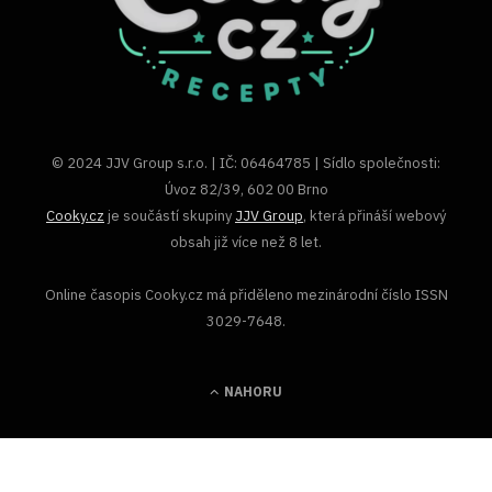
© 2024 JJV Group s.r.o. | IČ: 06464785 | Sídlo společnosti:
Úvoz 82/39, 602 00 Brno
Cooky.cz
je součástí skupiny
JJV Group
, která přináší webový
obsah již více než 8 let.
Online časopis Cooky.cz má přiděleno mezinárodní číslo ISSN
3029-7648.
NAHORU