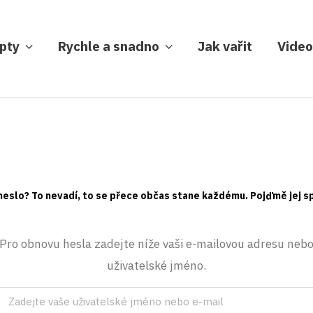
pty
Rychle a snadno
Jak vařit
Video
heslo? To nevadí, to se přece občas stane každému. Pojďmě jej s
Pro obnovu hesla zadejte níže vaši e-mailovou adresu neb
uživatelské jméno.