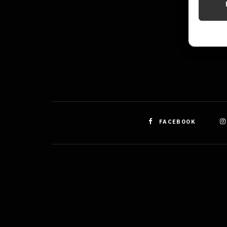
Identifi
Použív
základ
Zajišt
odstra
obsahu
FACEBOOK