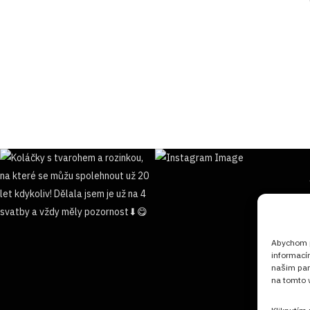
Abychom po
informací
našim par
na tomto w