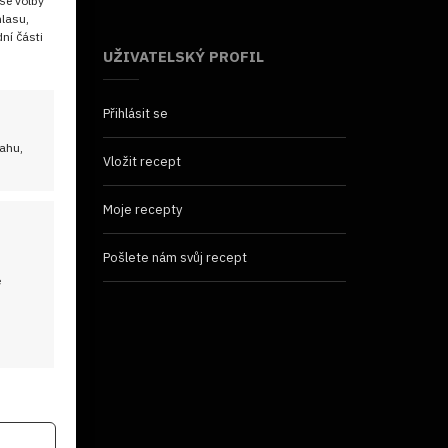
še volby
hlasu,
ní části
UŽIVATELSKÝ PROFIL
Přihlásit se
sahu,
Vložit recept
Moje recepty
Pošlete nám svůj recept
é
 aktivní