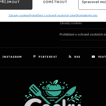
Používání souborů cookies
PŘÍJMOUT
ODMÍTNOUT
Spravovat mo
kace zařízení na základě automaticky přenášených informací.
Zásady ochrany osobních údaji
ání přesných údajů o zeměpisné poloze, Identifikace zařízení 
Zásady cookies
Prohlášení o ochraně osobních údajů
Kontaktujte nás
ě aktivně požadovaných informací.
Zásady cookies
Prohlášení o ochraně osobních ú
ění bezpečnosti, předcházení a zjišťování podvodů a
ňování chyb, Poskytování a zobrazování reklamy a
Vždy
, Ukládání a sdělování voleb ochrany osobních údajů.
INSTAGRAM
PINTEREST
RSS
YOU