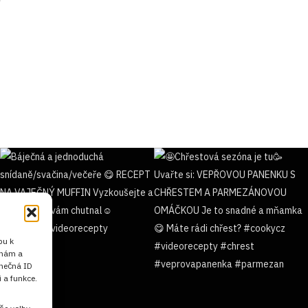
pu k
 nám a
inečná ID
 a funkce.