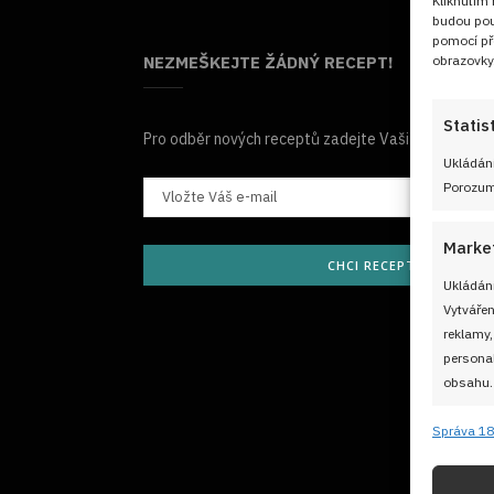
Kliknutím
budou pou
pomocí př
obrazovky
NEZMEŠKEJTE ŽÁDNÝ RECEPT!
Statis
Pro odběr nových receptů zadejte Vaši e-mailovou
Ukládání
Porozumě
Marke
CHCI RECEPTY E-MAILE
Ukládání
Vytvářen
reklamy,
personal
obsahu.
Správa 18
Funkc
Přiřazov