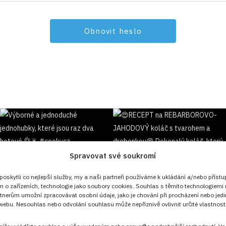
Spravovat své soukromí
Sledujte nás!
skytli co nejlepší služby, my a naši partneři používáme k ukládání a/nebo přístu
m o zařízeních, technologie jako soubory cookies. Souhlas s těmito technologiemi
tnerům umožní zpracovávat osobní údaje, jako je chování při procházení nebo jed
ebu. Nesouhlas nebo odvolání souhlasu může nepříznivě ovlivnit určité vlastnosti