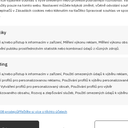
 níže vyjádřete souhlas s výše uvedeným nebo proveďte podrobnější rozhodnutí. Va
žity pouze na tomto webu. Nastavení můžete kdykoli změnit, včetně odvolání sou
epínačů v Zásadách cookies nebo kliknutím na tlačítko Spravovat souhlas ve spod
.
UŽITEČNÉ ODKAZY
tiky
Soutěž pro Aktivní kuchaře 2024
 adresu
 a/nebo přístup k informacím v zařízení, Měření výkonu reklam, Měření výkonu ob
Návody a otázky
ní publiku prostřednictvím statistik nebo kombinací údajů z různých zdrojů.
Naši kuchaři
ting
M
Redakce Cooky.cz
 a/nebo přístup k informacím v zařízení, Použití omezených údajů k výběru reklam,
í profilů pro personalizovanou reklamu, Používání profilů k výběru personalizovan
 Vytváření profilů pro personalizovaný obsah, Používání profilů pro výběr
Reklama a spolupráce
izovaného obsahu, Rozvoj a zlepšování služeb, Použití omezených údajů k výběru
O nás
08 prodejců
Přečtěte si více o těchto účelech
e
Kontaktujte nás
Vždy
ání a kombinování údajů z jiných zdrojů údajů, Propojení různých zařízení,