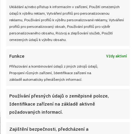
Ukládání a/nebo přístup k informacím v zařízení, Použití omezených
údajů k výběru reklam, Vytváření profilů pro personalizovanou
reklamu, Používání profilů k výběru personalizované reklamy, Vytváření
profilů pro personalizovaný obsah, Používání profilů pro výběr
personalizovaného obsahu, Rozvoj a zlepšování služeb, Použití
omezených údajů k výběru obsahu.
Velký test slunečnicových olejů 2026: 7
Funkce
Vždy aktivní
výrobků z českých obchodů se značně
liší cenou i kvalitou
Přiřazování a kombinování údajů z jiných zdrojů údajů,
Propojení různých zařízení, Identifikace zařízení na
JAK VAŘIT
od
JANA DUCHOŇOVÁ
7. 8. 2026
základě automaticky přenášených informací.
Používání přesných údajů o zeměpisné poloze,
Identifikace zařízení na základě aktivně
požadovaných informací.
Zajištění bezpečnosti, předcházení a