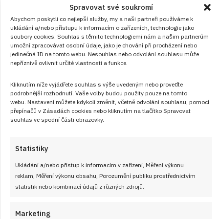
Spravovat své soukromí
kdo chce vědět, co si dává na chleba
Abychom poskytli co nejlepší služby, my a naši partneři používáme k
RECEPTY
od
ANEŽKA ŠEBKOVÁ
7. 8. 2026
ukládání a/nebo přístupu k informacím o zařízeních, technologie jako
soubory cookies. Souhlas s těmito technologiemi nám a našim partnerům
umožní zpracovávat osobní údaje, jako je chování při procházení nebo
jedinečná ID na tomto webu. Nesouhlas nebo odvolání souhlasu může
nepříznivě ovlivnit určité vlastnosti a funkce.
Kliknutím níže vyjádřete souhlas s výše uvedeným nebo proveďte
podrobnější rozhodnutí. Vaše volby budou použity pouze na tomto
webu. Nastavení můžete kdykoli změnit, včetně odvolání souhlasu, pomocí
přepínačů v Zásadách cookies nebo kliknutím na tlačítko Spravovat
Články
souhlas ve spodní části obrazovky.
Statistiky
Ukládání a/nebo přístup k informacím v zařízení, Měření výkonu
reklam, Měření výkonu obsahu, Porozumění publiku prostřednictvím
statistik nebo kombinací údajů z různých zdrojů.
Marketing