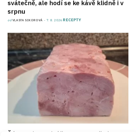
svátečně, ale hodí se ke kávě klidně i v
srpnu
RECEPTY
od
VLASTA SIKOROVÁ
7. 8. 2026
Šťavnatá domácí šunka pro každého,