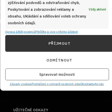
zjišťování podvodů a odstraňování chyb,
Poskytování a zobrazování reklamy a
Vždy aktivní
obsahu, Ukládání a sdělování voleb ochrany
Sledujte nás!
osobních údajů.
Správa 1808 prodejců
Přečtěte si více o těchto účelech
PŘÍJMOUT
ODMÍTNOUT
NEZMEŠKEJTE ŽÁDNÝ RECEPT!
Spravovat možnosti
Zásady cookies
Prohlášení o ochraně osobních údajů
Kontaktujte nás
UŽITEČNÉ ODKAZY