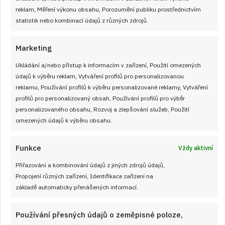
reklam, Měření výkonu obsahu, Porozumění publiku prostřednictvím
Vídeňská harmonie: Elegantní zákusek s
statistik nebo kombinací údajů z různých zdrojů.
pomerančem, piškoty a mascarpone
Marketing
Prohlédněte si recept s postupem na sladké pomerančové
pokušení nebo vídeňskou harmonii chutí, kterým jen tak
Ukládání a/nebo přístup k informacím v zařízení, Použití omezených
údajů k výběru reklam, Vytváření profilů pro personalizovanou
neodoláte – jak jsou vynikající a lahodné.
reklamu, Používání profilů k výběru personalizované reklamy, Vytváření
profilů pro personalizovaný obsah, Používání profilů pro výběr
ČÍST RECEPT
personalizovaného obsahu, Rozvoj a zlepšování služeb, Použití
omezených údajů k výběru obsahu.
Funkce
Vždy aktivní
Přiřazování a kombinování údajů z jiných zdrojů údajů,
Propojení různých zařízení, Identifikace zařízení na
základě automaticky přenášených informací.
Používání přesných údajů o zeměpisné poloze,