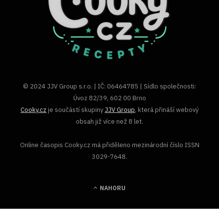
© 2024 JJV Group s.r.o. | IČ: 06464785 | Sídlo společnosti:
Úvoz 82/39, 602 00 Brno
Cooky.cz
je součástí skupiny
JJV Group
, která přináší webový
obsah již více než 8 let.
Online časopis Cooky.cz má přiděleno mezinárodní číslo ISSN
3029-7648.
NAHORU