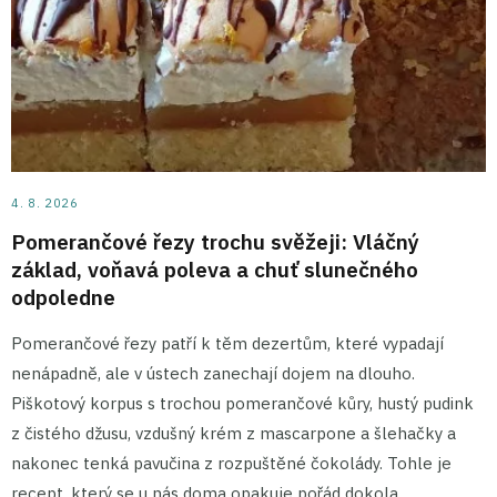
4. 8. 2026
Pomerančové řezy trochu svěžeji: Vláčný
základ, voňavá poleva a chuť slunečného
odpoledne
Pomerančové řezy patří k těm dezertům, které vypadají
nenápadně, ale v ústech zanechají dojem na dlouho.
Piškotový korpus s trochou pomerančové kůry, hustý pudink
z čistého džusu, vzdušný krém z mascarpone a šlehačky a
nakonec tenká pavučina z rozpuštěné čokolády. Tohle je
recept, který se u nás doma opakuje pořád dokola.