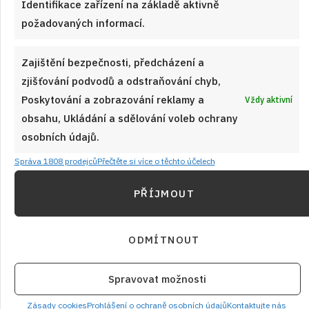
Identifikace zařízení na základě aktivně
požadovaných informací.
Zajištění bezpečnosti, předcházení a
zjišťování podvodů a odstraňování chyb,
Poskytování a zobrazování reklamy a
Vždy aktivní
obsahu, Ukládání a sdělování voleb ochrany
osobních údajů.
31. 1. 2025
Správa 1808 prodejců
Přečtěte si více o těchto účelech
Pomerančový dort s vůní koření: Ideální
pro chladné podzimní a zimní dny
PŘÍJMOUT
Prohlédněte si recept s postupem krok za krokem na
Lahodný podzimní pomerančový dort, který osvěží a zároveň
ODMÍTNOUT
uspokojí vaše chuťové pohárky.
Spravovat možnosti
ČÍST RECEPT
Zásady cookies
Prohlášení o ochraně osobních údajů
Kontaktujte nás