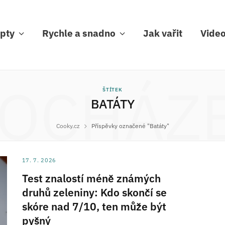
pty
Rychle a snadno
Jak vařit
Vide
OCHÁZ
ŠTÍTEK
BATÁTY
Cooky.cz
Příspěvky označené "Batáty"
17. 7. 2026
Test znalostí méně známých
druhů zeleniny: Kdo skončí se
skóre nad 7/10, ten může být
pyšný