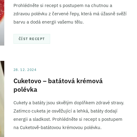
ní a sdělování voleb ochrany osobních údajů.
Prohlédněte si recept s postupem na chutnou a
zdravou polévku z červené řepy, která má úžasně svěží
barvu a dodá energii vašemu tělu.
ČÍST RECEPT
28. 12. 2024
Cuketovo – batátová krémová
polévka
Cukety a batáty jsou skvělým doplňkem zdravé stravy.
Zatímco cuketa je osvěžující a lehká, batáty dodají
energii a sladkost. Prohlédněte si recept s postupem
na Cuketově-batátovou krémovou polévku.