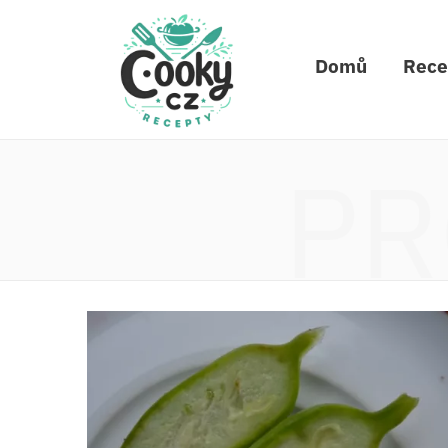
Domů
Rece
PR