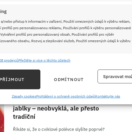
jednoho plechu. S mletým
kuřecím masem a strouhaným
ing
čedarem
 a/nebo přístup k informacím v zařízení, Použití omezených údajů k výběru reklam,
í profilů pro personalizovanou reklamu, Používání profilů k výběru personalizované
Víte, že batáty patří mezi kořenovou zeleninu
 Vytváření profilů pro personalizovaný obsah, Používání profilů pro výběr
nepříbuznou bramborám? Na zapékání s masovou
izovaného obsahu, Rozvoj a zlepšování služeb, Použití omezených údajů k výběru
směsí jsou jako stvořené.
08 prodejců
Přečtěte si více o těchto účelech
e
Vždy
ČÍST RECEPT
ání a kombinování údajů z jiných zdrojů údajů, Propojení různých zařízení,
Spravovat mož
PŘÍJMOUT
ODMÍTNOUT
kace zařízení na základě automaticky přenášených informací.
6. 2. 2025
ání přesných údajů o zeměpisné poloze, Identifikace zařízení na
Zásady cookies
Prohlášení o ochraně osobních údajů
Kontaktujte nás
Cviklová polévka se zakysankou a
ě aktivně požadovaných informací.
jablky – neobvyklá, ale přesto
tradiční
ění bezpečnosti, předcházení a zjišťování podvodů a
ňování chyb, Poskytování a zobrazování reklamy a obsahu,
Říkáte si, že o cviklové polévce slyšíte poprvé?
Vždy