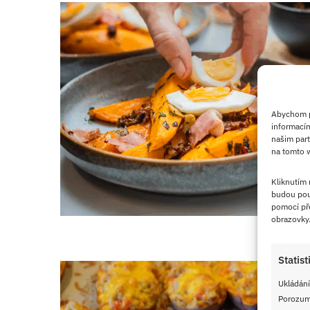
Abychom po
informacím
našim part
na tomto w
Kliknutím
budou pou
pomocí pře
obrazovky
Statist
Ukládání
Porozumě