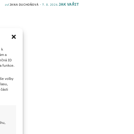
JAK VAŘIT
od
JANA DUCHOŇOVÁ
7. 8. 2026
 k
ám a
ečná ID
a funkce.
še volby
lasu,
části
ahu,