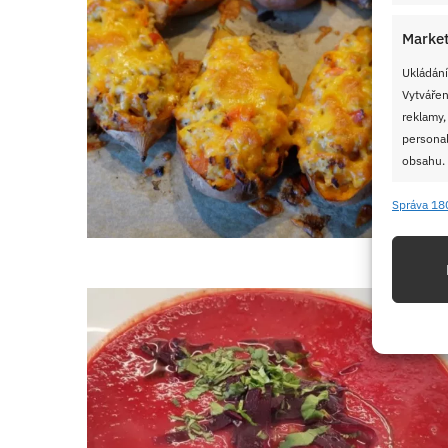
Market
Ukládání
Vytvářen
reklamy,
personal
obsahu.
Správa 18
Funkc
Přiřazov
Identifi
Použív
základ
Zajišt
odstra