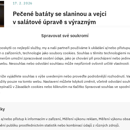
17. 2. 2026
Pečené batáty se slaninou a vejci
v salátové úpravě s výrazným
kontrastem chutí: Nejlepší je
Spravovat své soukromí
salát ještě teplý
skytli co nejlepší služby, my a naši partneři používáme k ukládání a/nebo přístupu
Máte chuť na salát? Jeden tu pro vás máme. Jde o
 o zařízeních, technologie jako soubory cookies. Souhlas s těmito technologiemi n
salát z batátů, tedy sladkých brambor, slaniny a vejce.
nerům umožní zpracovávat osobní údaje, jako je chování při procházení nebo jedin
ebu. Nesouhlas nebo odvolání souhlasu může nepříznivě ovlivnit určité vlastnosti 
Zkusit můžete i domácí dresing nebo kupovaný, to je
na vás.
 níže vyjádřete souhlas s výše uvedeným nebo proveďte podrobnější rozhodnutí. Va
žity pouze na tomto webu. Nastavení můžete kdykoli změnit, včetně odvolání souh
pínačů v Zásadách cookies nebo kliknutím na tlačítko Spravovat souhlas ve spodní 
ČÍST RECEPT
.
iky
15. 1. 2026
 a/nebo přístup k informacím v zařízení, Měření výkonu reklam, Měření výkonu obs
Zapečené batáty po sedlácku z
ní publiku prostřednictvím statistik nebo kombinací údajů z různých zdrojů.