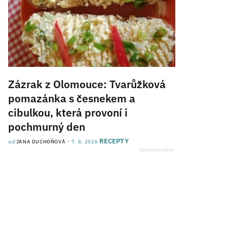
Zázrak z Olomouce: Tvarůžková
pomazánka s česnekem a
cibulkou, která provoní i
pochmurný den
RECEPTY
od
JANA DUCHOŇOVÁ
7. 8. 2026