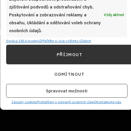
zjišťování podvodů a odstraňování chyb,
Poskytování a zobrazování reklamy a
Vždy aktivní
obsahu, Ukládání a sdělování voleb ochrany
Sledujte nás!
osobních údajů.
Správa 1814 prodejců
Přečtěte si více o těchto účelech
PŘÍJMOUT
ODMÍTNOUT
Spravovat možnosti
NEZMEŠKEJTE ŽÁDNÝ RECEPT!
Zásady cookies
Prohlášení o ochraně osobních údajů
Kontaktujte nás