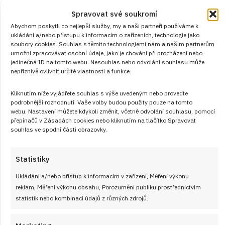
Dětská vzpomínka: Rychlá pěna z bílků
Spravovat své soukromí
a jahod
Abychom poskytli co nejlepší služby, my a naši partneři používáme k
ukládání a/nebo přístupu k informacím o zařízeních, technologie jako
RECEPTY
od
VLASTA SIKOROVÁ
8. 8. 2026
soubory cookies. Souhlas s těmito technologiemi nám a našim partnerům
umožní zpracovávat osobní údaje, jako je chování při procházení nebo
jedinečná ID na tomto webu. Nesouhlas nebo odvolání souhlasu může
nepříznivě ovlivnit určité vlastnosti a funkce.
Kliknutím níže vyjádřete souhlas s výše uvedeným nebo proveďte
podrobnější rozhodnutí. Vaše volby budou použity pouze na tomto
webu. Nastavení můžete kdykoli změnit, včetně odvolání souhlasu, pomocí
přepínačů v Zásadách cookies nebo kliknutím na tlačítko Spravovat
souhlas ve spodní části obrazovky.
Články
Statistiky
Ukládání a/nebo přístup k informacím v zařízení, Měření výkonu
reklam, Měření výkonu obsahu, Porozumění publiku prostřednictvím
statistik nebo kombinací údajů z různých zdrojů.