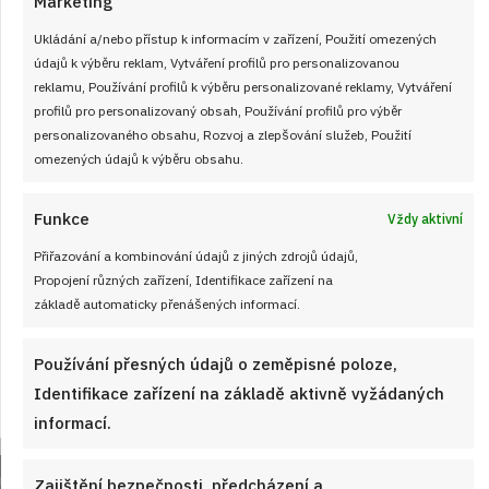
Marketing
Ukládání a/nebo přístup k informacím v zařízení, Použití omezených
údajů k výběru reklam, Vytváření profilů pro personalizovanou
reklamu, Používání profilů k výběru personalizované reklamy, Vytváření
profilů pro personalizovaný obsah, Používání profilů pro výběr
personalizovaného obsahu, Rozvoj a zlepšování služeb, Použití
omezených údajů k výběru obsahu.
Velký test slunečnicových olejů 2026: 7
Funkce
Vždy aktivní
výrobků z českých obchodů se značně
Přiřazování a kombinování údajů z jiných zdrojů údajů,
liší cenou i kvalitou
Propojení různých zařízení, Identifikace zařízení na
JAK VAŘIT
od
JANA DUCHOŇOVÁ
7. 8. 2026
základě automaticky přenášených informací.
Používání přesných údajů o zeměpisné poloze,
Identifikace zařízení na základě aktivně vyžádaných
informací.
Zajištění bezpečnosti, předcházení a