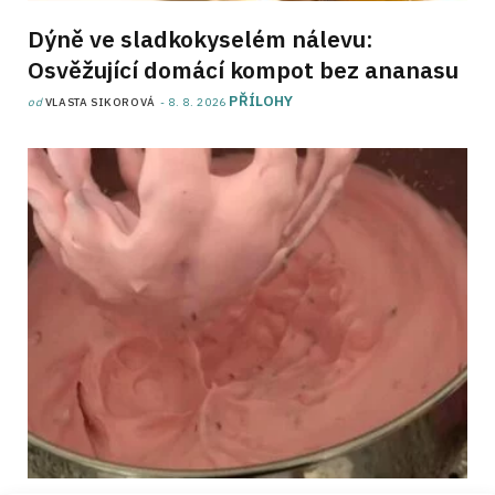
Dýně ve sladkokyselém nálevu:
Osvěžující domácí kompot bez ananasu
PŘÍLOHY
od
VLASTA SIKOROVÁ
8. 8. 2026