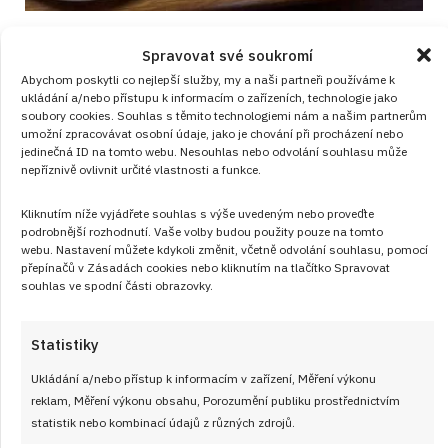
Vepřové na paprice zvládne každý a
Spravovat své soukromí
odmění se jemnou omáčkou i měkkým
Abychom poskytli co nejlepší služby, my a naši partneři používáme k
masem
ukládání a/nebo přístupu k informacím o zařízeních, technologie jako
soubory cookies. Souhlas s těmito technologiemi nám a našim partnerům
HLAVNÍ JÍDLA
od
JANA DUCHOŇOVÁ
6. 8. 2026
umožní zpracovávat osobní údaje, jako je chování při procházení nebo
jedinečná ID na tomto webu. Nesouhlas nebo odvolání souhlasu může
nepříznivě ovlivnit určité vlastnosti a funkce.
Kliknutím níže vyjádřete souhlas s výše uvedeným nebo proveďte
podrobnější rozhodnutí. Vaše volby budou použity pouze na tomto
webu. Nastavení můžete kdykoli změnit, včetně odvolání souhlasu, pomocí
přepínačů v Zásadách cookies nebo kliknutím na tlačítko Spravovat
souhlas ve spodní části obrazovky.
Články
Statistiky
Ukládání a/nebo přístup k informacím v zařízení, Měření výkonu
reklam, Měření výkonu obsahu, Porozumění publiku prostřednictvím
statistik nebo kombinací údajů z různých zdrojů.