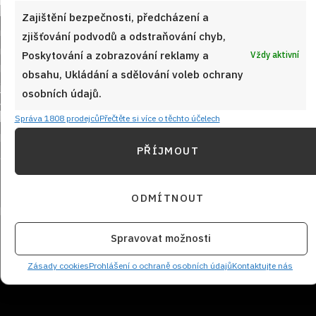
Zajištění bezpečnosti, předcházení a
zjišťování podvodů a odstraňování chyb,
Poskytování a zobrazování reklamy a
Vždy aktivní
obsahu, Ukládání a sdělování voleb ochrany
osobních údajů.
Sledujte nás!
Správa 1808 prodejců
Přečtěte si více o těchto účelech
PŘÍJMOUT
ODMÍTNOUT
Spravovat možnosti
NEZMEŠKEJTE ŽÁDNÝ RECEPT!
Zásady cookies
Prohlášení o ochraně osobních údajů
Kontaktujte nás