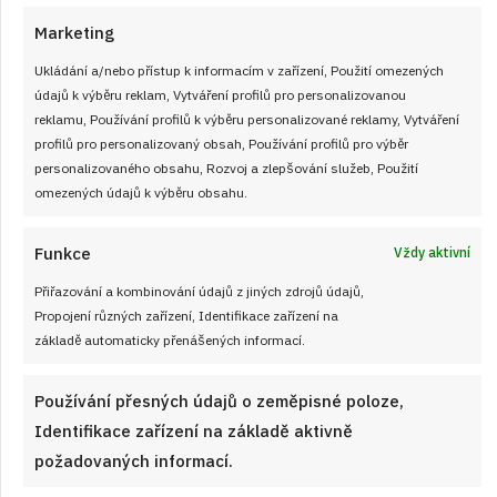
Marketing
Ukládání a/nebo přístup k informacím v zařízení, Použití omezených
údajů k výběru reklam, Vytváření profilů pro personalizovanou
reklamu, Používání profilů k výběru personalizované reklamy, Vytváření
profilů pro personalizovaný obsah, Používání profilů pro výběr
personalizovaného obsahu, Rozvoj a zlepšování služeb, Použití
omezených údajů k výběru obsahu.
Funkce
Vždy aktivní
Retro kvíz o sušenkách a cukrovinkách
Přiřazování a kombinování údajů z jiných zdrojů údajů,
z dob socialismu: 10/10 bodů dnes
Propojení různých zařízení, Identifikace zařízení na
získá jen málokdo
základě automaticky přenášených informací.
JAK VAŘIT
od
JANA DUCHOŇOVÁ
6. 8. 2026
Používání přesných údajů o zeměpisné poloze,
Identifikace zařízení na základě aktivně
požadovaných informací.