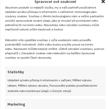
Spravovat své soukromí
RECEPTY
od
VLASTA SIKOROVÁ
10. 8. 2026
Abychom poskytli co nejlepší služby, my a naši partneři používáme k
ukládání a/nebo přístupu k informacím o zařízeních, technologie jako
soubory cookies. Souhlas s těmito technologiemi nám a našim partnerům
umožní zpracovávat osobní údaje, jako je chování při procházení nebo
jedinečná ID na tomto webu. Nesouhlas nebo odvolání souhlasu může
nepříznivě ovlivnit určité vlastnosti a funkce.
Kliknutím níže vyjádřete souhlas s výše uvedeným nebo proveďte
podrobnější rozhodnutí. Vaše volby budou použity pouze na tomto
webu. Nastavení můžete kdykoli změnit, včetně odvolání souhlasu, pomocí
přepínačů v Zásadách cookies nebo kliknutím na tlačítko Spravovat
souhlas ve spodní části obrazovky.
Statistiky
Ukládání a/nebo přístup k informacím v zařízení, Měření výkonu
reklam, Měření výkonu obsahu, Porozumění publiku prostřednictvím
statistik nebo kombinací údajů z různých zdrojů.
Frgálová buchta neboli štědrák: Poctivý
moučník se čtyřmi náplněmi v jednom
Marketing
řezu