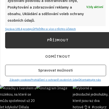
zjišťování podvodů a odstraňování chyb,
Poskytování a zobrazování reklamy a
Vždy aktivní
obsahu, Ukládání a sdělování voleb ochrany
osobních údajů.
Správa 1814 prodejců
Přečtěte si více o těchto účelech
Test znalostí o pochoutkách z celého
světa: 10 otázek ukáže, co v zahraničí
PŘÍJMOUT
podávají místo chlebíčků
JAK VAŘIT
od
JANA DUCHOŇOVÁ
10. 8. 2026
ODMÍTNOUT
Spravovat možnosti
Zásady cookies
Prohlášení o ochraně osobních údajů
Kontaktujte nás