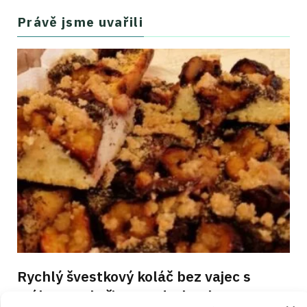
Právě jsme uvařili
Rychlý švestkový koláč bez vajec s
mákem a skořicovou drobenkou