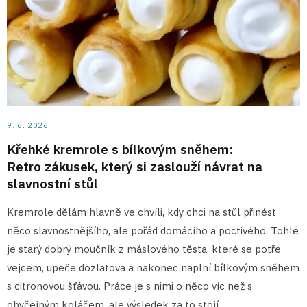
9. 6. 2026
Křehké kremrole s bílkovým sněhem:
Retro zákusek, který si zaslouží návrat na
slavnostní stůl
Kremrole dělám hlavně ve chvíli, kdy chci na stůl přinést
něco slavnostnějšího, ale pořád domácího a poctivého. Tohle
je starý dobrý moučník z máslového těsta, které se potře
vejcem, upeče dozlatova a nakonec naplní bílkovým sněhem
s citronovou šťávou. Práce je s nimi o něco víc než s
obyčejným koláčem, ale výsledek za to stojí.