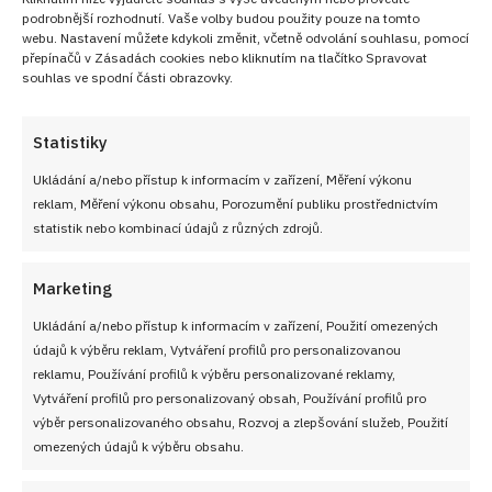
podrobnější rozhodnutí. Vaše volby budou použity pouze na tomto
Plňte si je podle chuti:
Vedle bílkového sněhu se někdy
webu. Nastavení můžete kdykoli změnit, včetně odvolání souhlasu, pomocí
přepínačů v Zásadách cookies nebo kliknutím na tlačítko Spravovat
používá i
vanilkový krém
. Když peču pro děti, občas udělám
souhlas ve spodní části obrazovky.
půl plechu tak a půl plechu jinak.
náplni
Zkuste použít citron v
:
Půlka citronu udělá dost
Statistiky
práce. Sníh pak není tolik přeslazený a působí svěžeji.
Ukládání a/nebo přístup k informacím v zařízení, Měření výkonu
Moučkovým cukrem posypte až nakonec:
Cukrujte těsně
reklam, Měření výkonu obsahu, Porozumění publiku prostřednictvím
před podáváním. Když to uděláte moc brzy, povrch zvlhne.
statistik nebo kombinací údajů z různých zdrojů.
Kremrole mají starosvětské kouzlo, které
Marketing
neomrzí
Ukládání a/nebo přístup k informacím v zařízení, Použití omezených
Kremrole patří mezi zákusky, které si řada lidí spojuje s
údajů k výběru reklam, Vytváření profilů pro personalizovanou
reklamu, Používání profilů k výběru personalizované reklamy,
cukrárnou, poutí nebo nedělní návštěvou u babičky. V
Vytváření profilů pro personalizovaný obsah, Používání profilů pro
domácí verzi ale dávají snad ještě větší smysl. Těsto si
výběr personalizovaného obsahu, Rozvoj a zlepšování služeb, Použití
můžete upravit po svém a náplň zvolit podle toho, co máte
omezených údajů k výběru obsahu.
rádi. V některých receptech se objevuje
vanilkový krém
,