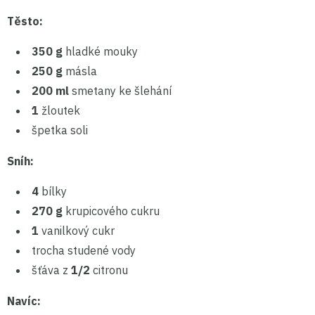
Těsto:
350 g
hladké mouky
250 g
másla
200 ml
smetany ke šlehání
1
žloutek
špetka soli
Sníh:
4
bílky
270 g
krupicového cukru
1
vanilkový cukr
trocha studené vody
šťáva z
1/2
citronu
Navíc: