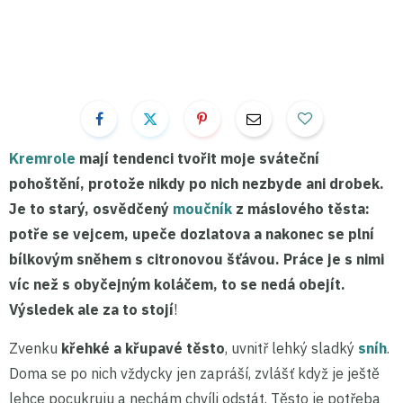
Kremrole
mají tendenci tvořit moje sváteční
pohoštění, protože nikdy po nich nezbyde ani drobek.
Je to starý, osvědčený
moučník
z máslového těsta:
potře se vejcem, upeče dozlatova a nakonec se plní
bílkovým sněhem s citronovou šťávou. Práce je s nimi
víc než s obyčejným koláčem, to se nedá obejít.
Výsledek ale za to stojí
!
Zvenku
křehké a křupavé těsto
, uvnitř lehký sladký
sníh
.
Doma se po nich vždycky jen zapráší, zvlášť když je ještě
lehce pocukruju a nechám chvíli odstát. Těsto je potřeba