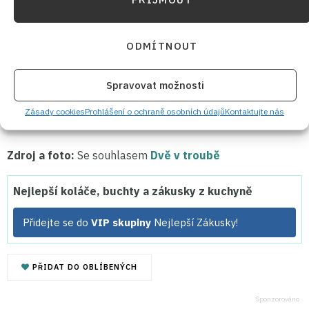
ODMÍTNOUT
Kremrole z listového těsta plněné
vanilkovým krémem: Zkuste místo
Spravovat možnosti
sněhu trubičky naplnit krémem,
stojí to za to
Zásady cookies
Prohlášení o ochraně osobních údajů
Kontaktujte nás
Zdroj a foto:
Se souhlasem
Dvě v troubě
Nejlepší koláče, buchty a zákusky z kuchyně
Přidejte se do
VIP skupiny
Nejlepší Zákusky!
PŘIDAT DO OBLÍBENÝCH