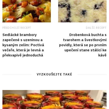
PŘEDCHOZÍ RECEPT
DALŠÍ RECEPT
Sedlácké brambory
Drobenková buchta s
zapečené s uzeninou a
tvarohem a švestkovými
kysaným zelím: Poctivá
povidly, která se po prvním
večeře, která je levná a
upečení stane stálicí ke
překvapivě jednoduchá
kávě
VYZKOUŠEJTE TAKÉ