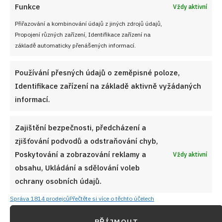
jinde klasický
bílkový sníh
. Právě ten je pro tradiční verzi
Funkce
Vždy aktivní
nejtypičtější.
Přiřazování a kombinování údajů z jiných zdrojů údajů,
Propojení různých zařízení, Identifikace zařízení na
základě automaticky přenášených informací.
Kremrole ze šlehačkového těsta s
vyšlehanou sněhovou náplní:
Technika motání a plnění pro
Používání přesných údajů o zeměpisné poloze,
dokonalý výsledek
Identifikace zařízení na základě aktivně vyžádaných
informací.
Zajištění bezpečnosti, předcházení a
zjišťování podvodů a odstraňování chyb,
Poskytování a zobrazování reklamy a
Vždy aktivní
obsahu, Ukládání a sdělování voleb
ochrany osobních údajů.
Správa 1814 prodejců
Přečtěte si více o těchto účelech
PŘÍJMOUT