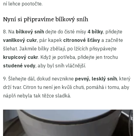
ní lehce pootočte.
Nyní si připravíme bílkový sníh
8. Na
bílkový sníh
dejte do čisté mísy
4 bílky
, přidejte
vanilkový cukr
, pár kapek
citronové šťávy
a začněte
šlehat. Jakmile bílky zbělají, po lžících přisypávejte
krupicový cukr
. Když je potřeba, přidejte jen trochu
studené vody
, aby byl sníh vláčnější.
9. Šlehejte dál, dokud nevznikne
pevný, lesklý sníh
, který
drží tvar. Citron tu není jen kvůli chuti, pomáhá i tomu, aby
náplň nebyla tak těžce sladká.