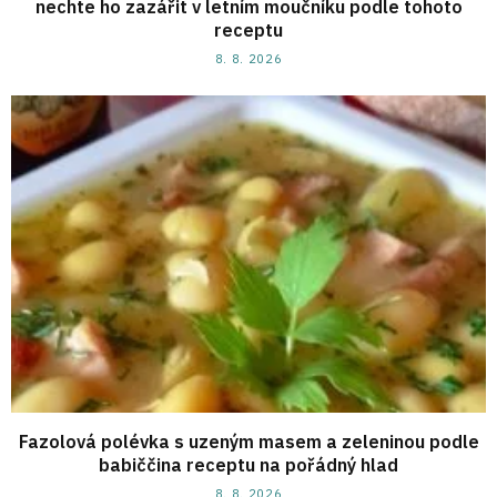
nechte ho zazářit v letním moučníku podle tohoto
receptu
8. 8. 2026
Fazolová polévka s uzeným masem a zeleninou podle
babiččina receptu na pořádný hlad
8. 8. 2026