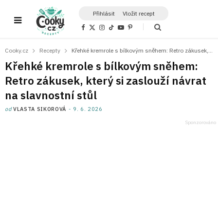
Přihlásit
Vložit recept
F
X
I
T
Y
P
a
(
n
i
o
i
c
T
s
k
u
n
e
w
t
T
T
t
Cooky.cz
Recepty
Křehké kremrole s bílkovým sněhem: Retro zákusek, který si zaslouží návrat na slavnostní stůl
b
i
a
o
u
e
o
t
g
k
b
r
Křehké kremrole s bílkovým sněhem:
o
t
r
e
e
k
e
a
s
Retro zákusek, který si zaslouží návrat
r
m
t
)
na slavnostní stůl
od
VLASTA SIKOROVÁ
9. 6. 2026