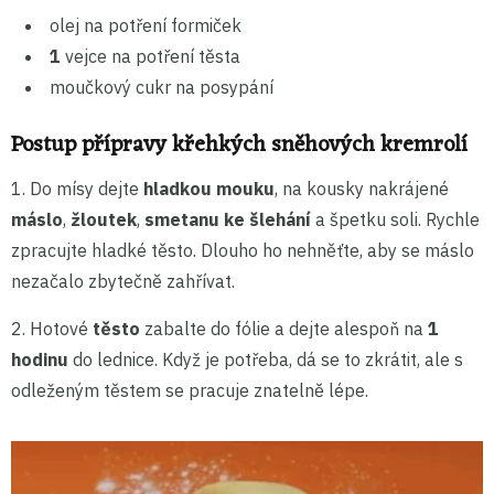
olej na potření formiček
1
vejce na potření těsta
moučkový cukr na posypání
Postup přípravy křehkých sněhových kremrolí
1. Do mísy dejte
hladkou mouku
, na kousky nakrájené
máslo
,
žloutek
,
smetanu ke šlehání
a špetku soli. Rychle
zpracujte hladké těsto. Dlouho ho nehněťte, aby se máslo
nezačalo zbytečně zahřívat.
2. Hotové
těsto
zabalte do fólie a dejte alespoň na
1
hodinu
do lednice. Když je potřeba, dá se to zkrátit, ale s
odleženým těstem se pracuje znatelně lépe.