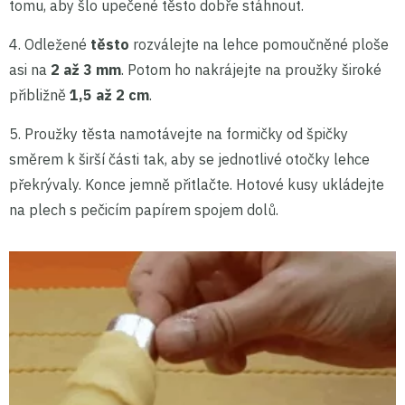
tomu, aby šlo upečené těsto dobře stáhnout.
4. Odležené
těsto
rozválejte na lehce pomoučněné ploše
asi na
2 až 3 mm
. Potom ho nakrájejte na proužky široké
přibližně
1,5 až 2 cm
.
5. Proužky těsta namotávejte na formičky od špičky
směrem k širší části tak, aby se jednotlivé otočky lehce
překrývaly. Konce jemně přitlačte. Hotové kusy ukládejte
na plech s pečicím papírem spojem dolů.