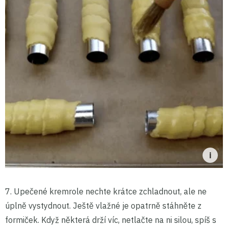
7. Upečené kremrole nechte krátce zchladnout, ale ne
úplně vystydnout. Ještě vlažné je opatrně stáhněte z
formiček. Když některá drží víc, netlačte na ni silou, spíš s