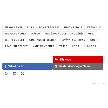
BÍLKOVÝ SNÍH
BÍLKY
DOMÁCÍ PEČENÍ
HLADKÁ MOUA
KREMROLE
KRUPICOVÝ CUKR
MÁSLO
MOUČKOVÝ CUKR
MOUČNÍK
OLEJ
RETRO DEZERT
SMETANA KE ŠLEHÁNÍ
ŠŤÁVA Z CITRÓNU
SŮL
TRADIČNÍ RECEPT
VANILKOVÝ CUKR
VEJCE
VODA
ŽLOUTEK
Diskuze
G
Sdílet na FB
Přidat do Google News