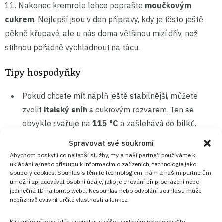
11. Nakonec kremrole lehce poprašte
moučkovým
cukrem
. Nejlepší jsou v den přípravy, kdy je těsto ještě
pěkně křupavé, ale u nás doma většinou mizí dřív, než
stihnou pořádně vychladnout na tácu.
Tipy hospodyňky
Pokud chcete mít náplň ještě stabilnější, můžete
zvolit
italský sníh
s cukrovým rozvarem. Ten se
obvykle svařuje na
115 °C
a zašlehává do bílků.
Těsto rozvalujte po částech. Zbytek nechte v lednici,
Spravovat své soukromí
aby
máslo
nepovolilo.
Abychom poskytli co nejlepší služby, my a naši partneři používáme k
ukládání a/nebo přístupu k informacím o zařízeních, technologie jako
Kremrole plňte až po úplném vychladnutí. Jinak by se
soubory cookies. Souhlas s těmito technologiemi nám a našim partnerům
bílkový sníh
uvnitř zbytečně rozpojil.
umožní zpracovávat osobní údaje, jako je chování při procházení nebo
jedinečná ID na tomto webu. Nesouhlas nebo odvolání souhlasu může
Pečte je beze spěchu:
Kremrole nemají rády horké ruce
nepříznivě ovlivnit určité vlastnosti a funkce.
ani uspěchané válení. Když těsto začne měknout, vraťte
ho na pár minut zpátky do lednice.
Kliknutím níže vyjádřete souhlas s výše uvedeným nebo proveďte