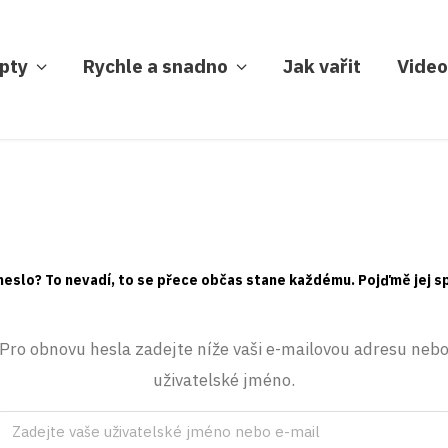
pty
Rychle a snadno
Jak vařit
Video
heslo? To nevadí, to se přece občas stane každému. Pojďmě jej s
Pro obnovu hesla zadejte níže vaši e-mailovou adresu neb
uživatelské jméno.