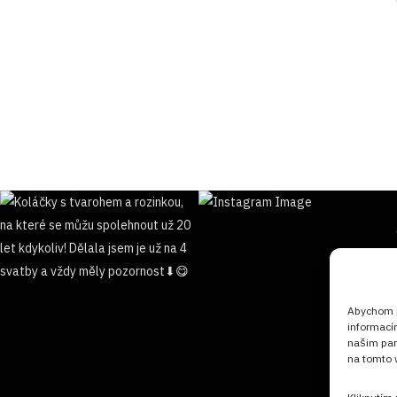
Abychom po
informací
našim par
na tomto w