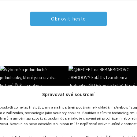
Spravovat své soukromí
Sledujte nás!
skytli co nejlepší služby, my a naši partneři používáme k ukládání a/nebo přístu
m o zařízeních, technologie jako soubory cookies. Souhlas s těmito technologiemi
tnerům umožní zpracovávat osobní údaje, jako je chování při procházení nebo jed
ebu. Nesouhlas nebo odvolání souhlasu může nepříznivě ovlivnit určité vlastnosti