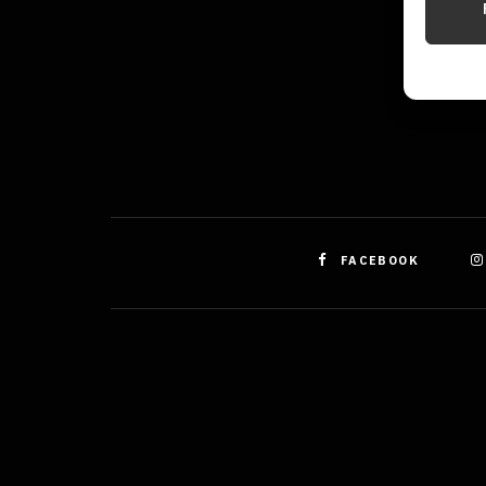
Identifi
Použív
základ
Zajišt
odstra
obsahu
FACEBOOK