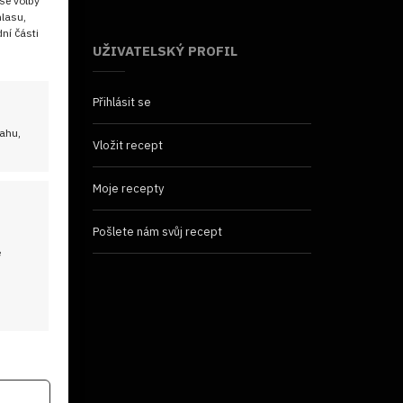
še volby
hlasu,
ní části
UŽIVATELSKÝ PROFIL
Přihlásit se
sahu,
Vložit recept
Moje recepty
Pošlete nám svůj recept
é
 aktivní