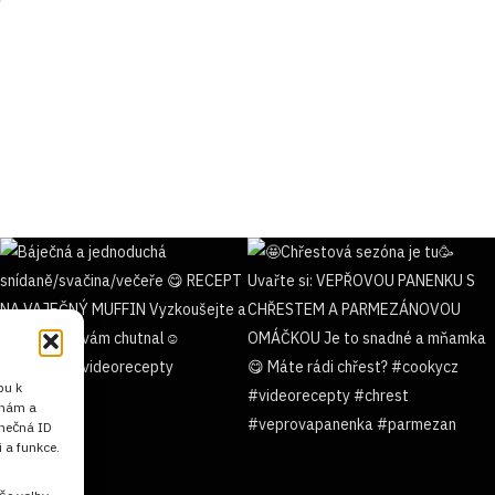
pu k
 nám a
inečná ID
 a funkce.