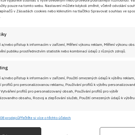
 níže vyjádřete souhlas s výše uvedeným nebo proveďte podrobnější rozhodnutí. Va
žity pouze na tomto webu. Nastavení můžete kdykoli změnit, včetně odvolání sou
epínačů v Zásadách cookies nebo kliknutím na tlačítko Spravovat souhlas ve spod
.
UŽITEČNÉ ODKAZY
tiky
Soutěž pro Aktivní kuchaře 2024
 adresu
 a/nebo přístup k informacím v zařízení, Měření výkonu reklam, Měření výkonu ob
Návody a otázky
ní publiku prostřednictvím statistik nebo kombinací údajů z různých zdrojů.
Naši kuchaři
ting
M
Redakce Cooky.cz
 a/nebo přístup k informacím v zařízení, Použití omezených údajů k výběru reklam,
í profilů pro personalizovanou reklamu, Používání profilů k výběru personalizovan
 Vytváření profilů pro personalizovaný obsah, Používání profilů pro výběr
Reklama a spolupráce
izovaného obsahu, Rozvoj a zlepšování služeb, Použití omezených údajů k výběru
O nás
08 prodejců
Přečtěte si více o těchto účelech
e
Kontaktujte nás
Vždy
ání a kombinování údajů z jiných zdrojů údajů, Propojení různých zařízení,