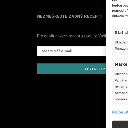
Kliknutím
budou pou
pomocí př
obrazovky
NEZMEŠKEJTE ŽÁDNÝ RECEPT!
Statis
Pro odběr nových receptů zadejte Vaši e-mailovou
Ukládání
Porozumě
Marke
CHCI RECEPTY E-MAILE
Ukládání
Vytvářen
reklamy,
personal
obsahu.
Správa 18
Funkc
Přiřazov