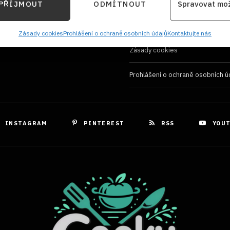
Používání souborů cookies
PŘÍJMOUT
ODMÍTNOUT
Spravovat mo
kace zařízení na základě automaticky přenášených informací.
Zásady ochrany osobních údaji
ání přesných údajů o zeměpisné poloze, Identifikace zařízení 
Zásady cookies
Prohlášení o ochraně osobních údajů
Kontaktujte nás
ě aktivně požadovaných informací.
Zásady cookies
Prohlášení o ochraně osobních ú
ění bezpečnosti, předcházení a zjišťování podvodů a
ňování chyb, Poskytování a zobrazování reklamy a
Vždy
, Ukládání a sdělování voleb ochrany osobních údajů.
INSTAGRAM
PINTEREST
RSS
YOU