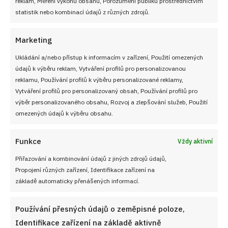
reklam, Měření výkonu obsahu, Porozumění publiku prostřednictvím
statistik nebo kombinací údajů z různých zdrojů.
Marketing
Ukládání a/nebo přístup k informacím v zařízení, Použití omezených
údajů k výběru reklam, Vytváření profilů pro personalizovanou
Sledujte nás!
reklamu, Používání profilů k výběru personalizované reklamy,
Vytváření profilů pro personalizovaný obsah, Používání profilů pro
výběr personalizovaného obsahu, Rozvoj a zlepšování služeb, Použití
omezených údajů k výběru obsahu.
Funkce
Vždy aktivní
Přiřazování a kombinování údajů z jiných zdrojů údajů,
Propojení různých zařízení, Identifikace zařízení na
NEZMEŠKEJTE ŽÁDNÝ RECEPT!
základě automaticky přenášených informací.
Používání přesných údajů o zeměpisné poloze,
Pro odběr nových receptů zadejte Vaši e-mailovou
Identifikace zařízení na základě aktivně