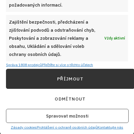
adresu
požadovaných informací.
Zajištění bezpečnosti, předcházení a
zjišťování podvodů a odstraňování chyb,
CHCI RECEPTY E-MAILEM
Poskytování a zobrazování reklamy a
Vždy aktivní
obsahu, Ukládání a sdělování voleb
ochrany osobních údajů.
Správa 1808 prodejců
Přečtěte si více o těchto účelech
UŽITEČNÉ ODKAZY
PŘÍJMOUT
Soutěž pro Aktivní kuchaře 2024
ODMÍTNOUT
Návody a otázky
Naši kuchaři
Spravovat možnosti
Zásady cookies
Redakce Cooky.cz
Prohlášení o ochraně osobních údajů
Kontaktujte nás