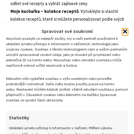
sdílet své recepty a vyhrát zajímavé ceny.
Moje kuchařka – kolekce receptů
: Vytvářejte si vlastní
kolekce receptů, které si můžete personalizovat podle svých
preferencí a potřeb. Sestavte si vlastní kuchařku plnou vašich
Spravovat své soukromí
oblíbených jídel.
Abychom poskytli co nejlepší služby, my a naši partneři používáme k
Nákupní seznam
: Generujte si nákupní seznamy přímo z
ukládání a/nebo přístupu k informacím o zařízeních, technologie jako
soubory cookies. Souhlas s těmito technologiemi nám a našim partnerům
receptů, abyste měli jistotu, že při nákupu na nic nezapomenete.
umožní zpracovávat osobní údaje, jako je chování při procházení nebo
Tuto funkci oceníte zejména při plánování větších nákupů.
jedinečná ID na tomto webu. Nesouhlas nebo odvolání souhlasu může
nepříznivě ovlivnit určité vlastnosti a funkce.
Komunita kuchařů
: Staňte se součástí naší aktivní komunity
kuchařů, kde můžete sdílet své zkušenosti, získávat rady a tipy
Kliknutím níže vyjádřete souhlas s výše uvedeným nebo proveďte
od ostatních členů a diskutovat o nejnovějších trendech ve
podrobnější rozhodnutí. Vaše volby budou použity pouze na tomto
vaření.
webu. Nastavení můžete kdykoli změnit, včetně odvolání souhlasu, pomocí
přepínačů v Zásadách cookies nebo kliknutím na tlačítko Spravovat
souhlas ve spodní části obrazovky.
Statistiky
Ukládání a/nebo přístup k informacím v zařízení, Měření výkonu