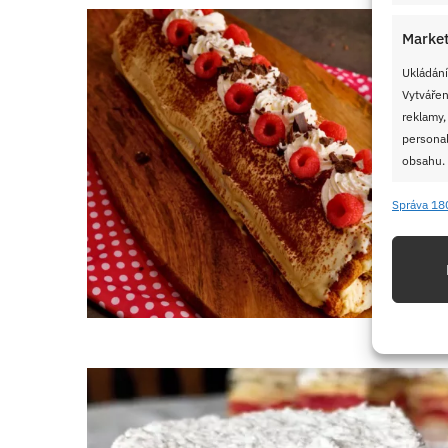
Market
Ukládání
Vytvářen
reklamy,
personal
obsahu.
Správa 18
Funkc
Přiřazov
Identifi
Použív
základ
Zajišt
odstra