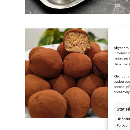
Abychom po
informacím
našim part
na tomto w
Kliknutím
budou pou
pomocí pře
obrazovky
Statist
Ukládání
Porozumě