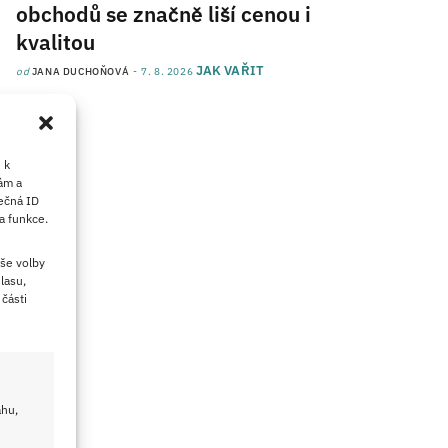
obchodů se značně liší cenou i
kvalitou
JAK VAŘIT
od
JANA DUCHOŇOVÁ
7. 8. 2026
 k
ám a
ečná ID
a funkce.
še volby
lasu,
části
ahu,