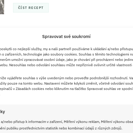
ČÍST RECEPT
Spravovat své soukromí
6. 1. 2026
Tiramisu v podobě, jak ho asi
skytli co nejlepší služby, my a naši partneři používáme k ukládání a/nebo přístupu
 o zařízeních, technologie jako soubory cookies. Souhlas s těmito technologiemi n
neznáte: Krémová konzistence a
nerům umožní zpracovávat osobní údaje, jako je chování při procházení nebo jedin
chuť tiramisu ukrytá v kuličkách
ebu. Nesouhlas nebo odvolání souhlasu může nepříznivě ovlivnit určité vlastnosti 
Oblíbený dezert tiramisu v podobě svátečního cukroví
 níže vyjádřete souhlas s výše uvedeným nebo proveďte podrobnější rozhodnutí. Va
žity pouze na tomto webu. Nastavení můžete kdykoli změnit, včetně odvolání souh
podle tohoto jednoduchého receptu nadchne příznivce
pínačů v Zásadách cookies nebo kliknutím na tlačítko Spravovat souhlas ve spodní 
kávy a italských dezertů.
.
ČÍST RECEPT
iky
 a/nebo přístup k informacím v zařízení, Měření výkonu reklam, Měření výkonu obs
ní publiku prostřednictvím statistik nebo kombinací údajů z různých zdrojů.