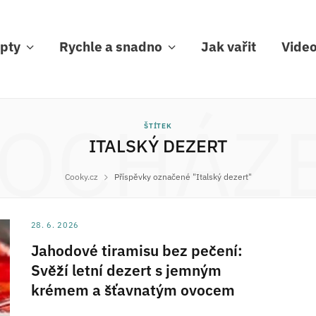
pty
Rychle a snadno
Jak vařit
Vide
OCHÁZ
ŠTÍTEK
ITALSKÝ DEZERT
Cooky.cz
Příspěvky označené "Italský dezert"
28. 6. 2026
Jahodové tiramisu bez pečení:
Svěží letní dezert s jemným
krémem a šťavnatým ovocem