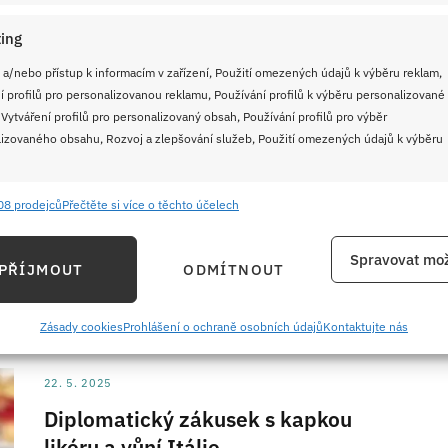
ing
27. 6. 2025
Tiramisu roláda s malinami:
 a/nebo přístup k informacím v zařízení, Použití omezených údajů k výběru reklam,
í profilů pro personalizovanou reklamu, Používání profilů k výběru personalizované
Klasický italský dezert srolovaný
 Vytváření profilů pro personalizovaný obsah, Používání profilů pro výběr
do rolády s čerstvým ovocem
izovaného obsahu, Rozvoj a zlepšování služeb, Použití omezených údajů k výběru
Chuť pravého italského dezertu důmyslně spojená se
svěží lehkostí malin v efektní roládě. Připravte ji i vy
08 prodejců
Přečtěte si více o těchto účelech
e
Vždy
jednoduše krok za krokem.
ání a kombinování údajů z jiných zdrojů údajů, Propojení různých zařízení,
Spravovat mož
PŘÍJMOUT
ODMÍTNOUT
kace zařízení na základě automaticky přenášených informací.
ČÍST RECEPT
ání přesných údajů o zeměpisné poloze, Identifikace zařízení na
Zásady cookies
Prohlášení o ochraně osobních údajů
Kontaktujte nás
ě aktivně požadovaných informací.
22. 5. 2025
ění bezpečnosti, předcházení a zjišťování podvodů a
Diplomatický zákusek s kapkou
ňování chyb, Poskytování a zobrazování reklamy a obsahu,
Vždy
likéru a vůní Itálie