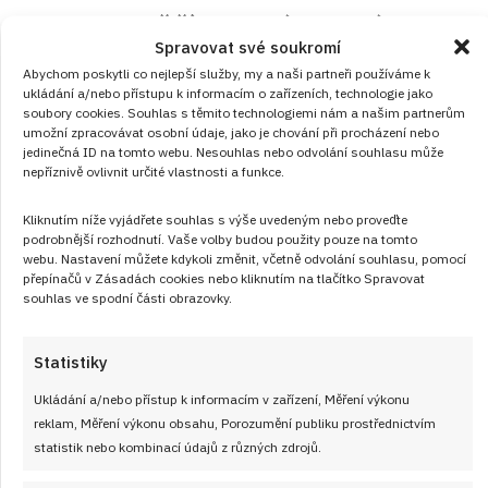
Ta nejpoctivější celerová pomazánka,
Spravovat své soukromí
která vám připomene dětství: Chutná
Abychom poskytli co nejlepší služby, my a naši partneři používáme k
naprosto božsky a hodí se do diety
ukládání a/nebo přístupu k informacím o zařízeních, technologie jako
soubory cookies. Souhlas s těmito technologiemi nám a našim partnerům
RECEPTY
od
JANA DUCHOŇOVÁ
7. 8. 2026
umožní zpracovávat osobní údaje, jako je chování při procházení nebo
jedinečná ID na tomto webu. Nesouhlas nebo odvolání souhlasu může
nepříznivě ovlivnit určité vlastnosti a funkce.
Kliknutím níže vyjádřete souhlas s výše uvedeným nebo proveďte
podrobnější rozhodnutí. Vaše volby budou použity pouze na tomto
webu. Nastavení můžete kdykoli změnit, včetně odvolání souhlasu, pomocí
přepínačů v Zásadách cookies nebo kliknutím na tlačítko Spravovat
souhlas ve spodní části obrazovky.
Články
Statistiky
Ukládání a/nebo přístup k informacím v zařízení, Měření výkonu
reklam, Měření výkonu obsahu, Porozumění publiku prostřednictvím
statistik nebo kombinací údajů z různých zdrojů.