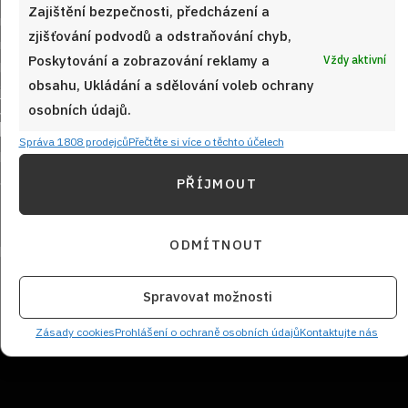
Zajištění bezpečnosti, předcházení a
zjišťování podvodů a odstraňování chyb,
Poskytování a zobrazování reklamy a
Vždy aktivní
obsahu, Ukládání a sdělování voleb ochrany
osobních údajů.
Sledujte nás!
Správa 1808 prodejců
Přečtěte si více o těchto účelech
PŘÍJMOUT
ODMÍTNOUT
Spravovat možnosti
NEZMEŠKEJTE ŽÁDNÝ RECEPT!
Zásady cookies
Prohlášení o ochraně osobních údajů
Kontaktujte nás