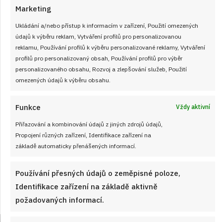
Marketing
Ukládání a/nebo přístup k informacím v zařízení, Použití omezených
údajů k výběru reklam, Vytváření profilů pro personalizovanou
reklamu, Používání profilů k výběru personalizované reklamy, Vytváření
profilů pro personalizovaný obsah, Používání profilů pro výběr
personalizovaného obsahu, Rozvoj a zlepšování služeb, Použití
omezených údajů k výběru obsahu.
Funkce
Vždy aktivní
Velký test slunečnicových olejů 2026: 7
výrobků z českých obchodů se značně
Přiřazování a kombinování údajů z jiných zdrojů údajů,
Propojení různých zařízení, Identifikace zařízení na
liší cenou i kvalitou
základě automaticky přenášených informací.
JAK VAŘIT
od
JANA DUCHOŇOVÁ
7. 8. 2026
Používání přesných údajů o zeměpisné poloze,
Identifikace zařízení na základě aktivně
požadovaných informací.