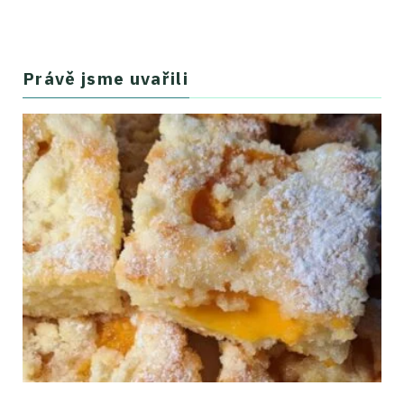
Právě jsme uvařili