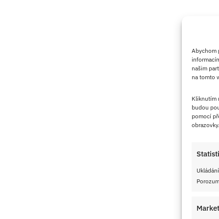
Abychom po
informacím
našim part
na tomto w
Kliknutím
budou pou
pomocí pře
obrazovky
Statist
Ukládání
Porozumě
Market