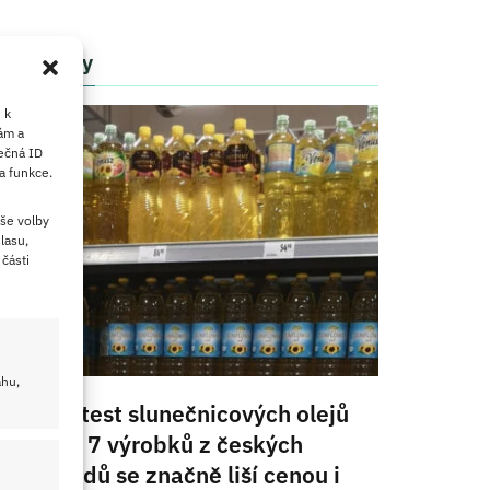
Články
 k
ám a
ečná ID
a funkce.
še volby
lasu,
části
ahu,
Velký test slunečnicových olejů
2026: 7 výrobků z českých
obchodů se značně liší cenou i