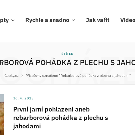
pty
Rychle a snadno
Jak vařit
Vide
OCHÁZ
ŠTÍTEK
RBOROVÁ POHÁDKA Z PLECHU S JAH
Cooky.cz
Příspěvky označené "Rebarborová pohádka z plechu s jahodami"
30. 4. 2025
První jarní pohlazení aneb
rebarborová pohádka z plechu s
jahodami