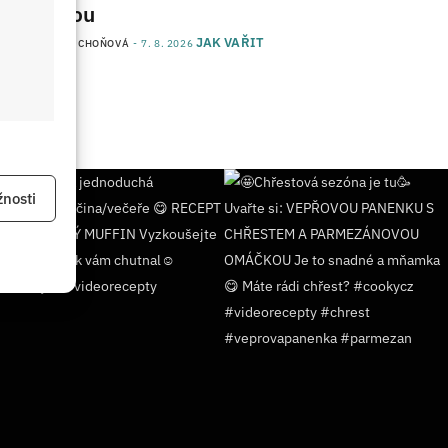
kvalitou
JAK VAŘIT
od
JANA DUCHOŇOVÁ
7. 8. 2026
 aktivní
nosti
 aktivní