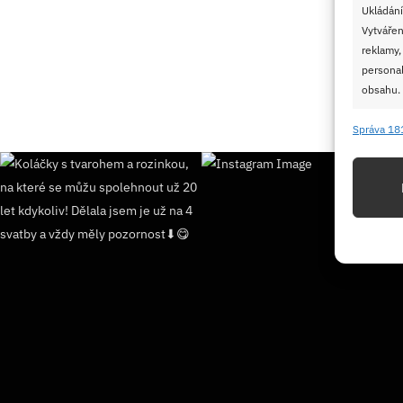
Ukládání
Vytvářen
reklamy,
personal
obsahu.
Správa 18
Funkc
Přiřazov
Identifi
Použív
základ
Zajišt
odstra
Ukládá