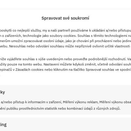
Spravovat své soukromí
skytli co nejlepší služby, my a naši partneři používáme k ukládání a/nebo přístupu
 o zařízeních, technologie jako soubory cookies. Souhlas s těmito technologiemi n
nerům umožní zpracovávat osobní údaje, jako je chování při procházení nebo jedin
ebu. Nesouhlas nebo odvolání souhlasu může nepříznivě ovlivnit určité vlastnosti 
 níže vyjádřete souhlas s výše uvedeným nebo proveďte podrobnější rozhodnutí. Va
žity pouze na tomto webu. Nastavení můžete kdykoli změnit, včetně odvolání souh
pínačů v Zásadách cookies nebo kliknutím na tlačítko Spravovat souhlas ve spodní 
.
iky
 a/nebo přístup k informacím v zařízení, Měření výkonu reklam, Měření výkonu obs
ní publiku prostřednictvím statistik nebo kombinací údajů z různých zdrojů.
ing