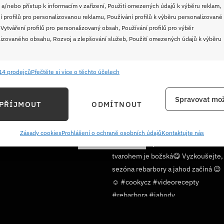
 a/nebo přístup k informacím v zařízení, Použití omezených údajů k výběru reklam,
í profilů pro personalizovanou reklamu, Používání profilů k výběru personalizované
 Vytváření profilů pro personalizovaný obsah, Používání profilů pro výběr
izovaného obsahu, Rozvoj a zlepšování služeb, Použití omezených údajů k výběru
14 prodejců
Přečtěte si více o těchto účelech
e
Vždy
ání a kombinování údajů z jiných zdrojů údajů, Propojení různých zařízení,
Spravovat mož
PŘÍJMOUT
ODMÍTNOUT
kace zařízení na základě automaticky přenášených informací.
ání přesných údajů o zeměpisné poloze, Identifikace zařízení na
Zásady cookies
Prohlášení o ochraně osobních údajů
Kontaktujte nás
Sledujte nás!
ě aktivně vyžádaných informací.
ění bezpečnosti, předcházení a zjišťování podvodů a
ňování chyb, Poskytování a zobrazování reklamy a obsahu,
Vždy
ní a sdělování voleb ochrany osobních údajů.