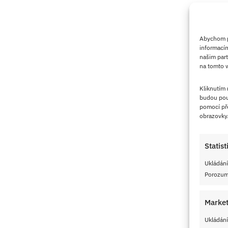
Abychom po
informacím
našim part
na tomto w
Kliknutím
budou pou
pomocí pře
obrazovky
Statist
Ukládání
Porozumě
Market
Ukládání