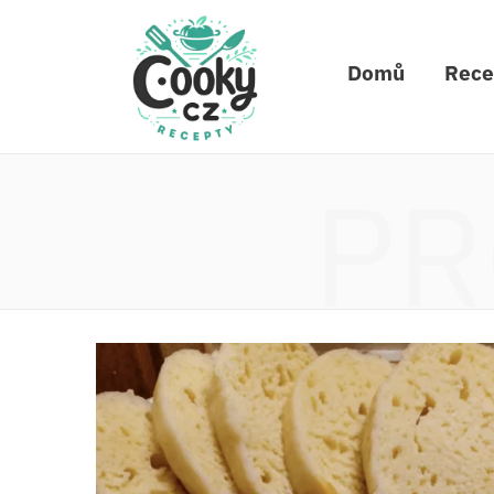
Domů
Rece
PR