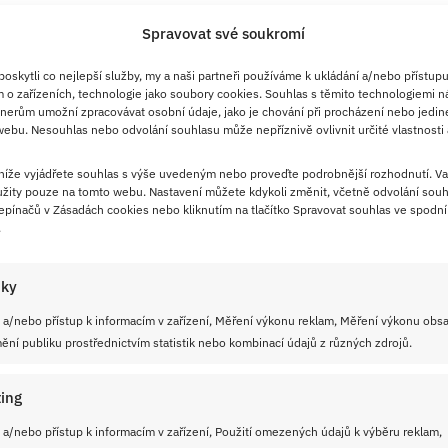
Spravovat své soukromí
skytli co nejlepší služby, my a naši partneři používáme k ukládání a/nebo přístupu
 o zařízeních, technologie jako soubory cookies. Souhlas s těmito technologiemi n
nerům umožní zpracovávat osobní údaje, jako je chování při procházení nebo jedin
ebu. Nesouhlas nebo odvolání souhlasu může nepříznivě ovlivnit určité vlastnosti 
 níže vyjádřete souhlas s výše uvedeným nebo proveďte podrobnější rozhodnutí. Va
žity pouze na tomto webu. Nastavení můžete kdykoli změnit, včetně odvolání souh
pínačů v Zásadách cookies nebo kliknutím na tlačítko Spravovat souhlas ve spodní 
.
iky
 a/nebo přístup k informacím v zařízení, Měření výkonu reklam, Měření výkonu obs
ní publiku prostřednictvím statistik nebo kombinací údajů z různých zdrojů.
ing
 a/nebo přístup k informacím v zařízení, Použití omezených údajů k výběru reklam,