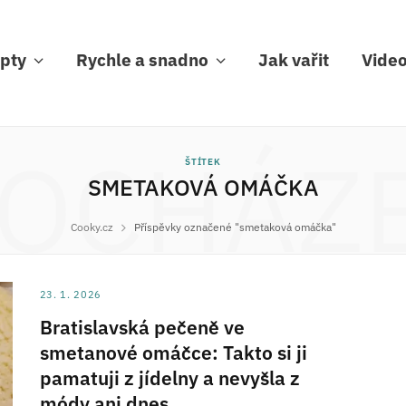
pty
Rychle a snadno
Jak vařit
Vide
OCHÁZ
ŠTÍTEK
SMETAKOVÁ OMÁČKA
Cooky.cz
Příspěvky označené "smetaková omáčka"
23. 1. 2026
Bratislavská pečeně ve
smetanové omáčce: Takto si ji
pamatuji z jídelny a nevyšla z
módy ani dnes