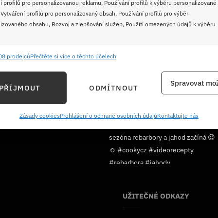
í profilů pro personalizovanou reklamu, Používání profilů k výběru personalizované
 Vytváření profilů pro personalizovaný obsah, Používání profilů pro výběr
izovaného obsahu, Rozvoj a zlepšování služeb, Použití omezených údajů k výběru
08 prodejců
Přečtěte si více o těchto účelech
e
Vždy
ání a kombinování údajů z jiných zdrojů údajů, Propojení různých zařízení,
Spravovat mož
PŘÍJMOUT
ODMÍTNOUT
kace zařízení na základě automaticky přenášených informací.
Sledujte nás!
ání přesných údajů o zeměpisné poloze, Identifikace zařízení na
Zásady cookies
Prohlášení o ochraně osobních údajů
Kontaktujte nás
ě aktivně požadovaných informací.
ění bezpečnosti, předcházení a zjišťování podvodů a
ňování chyb, Poskytování a zobrazování reklamy a obsahu,
Vždy
ní a sdělování voleb ochrany osobních údajů.
UŽITEČNÉ ODKAZY