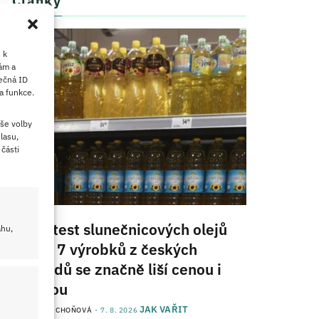
Články
 k
ám a
ečná ID
a funkce.
še volby
lasu,
části
Velký test slunečnicových olejů
ahu,
2026: 7 výrobků z českých
obchodů se značně liší cenou i
kvalitou
JAK VAŘIT
od
JANA DUCHOŇOVÁ
7. 8. 2026