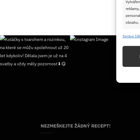
Vytvářen
reklamy,
personal
obsahu.
Správa 18
Funkc
Přiřazov
Identifi
Použív
základ
Zajišt
odstra
Ukládá
NEZMEŠKEJTE ŽÁDNÝ RECEPT!