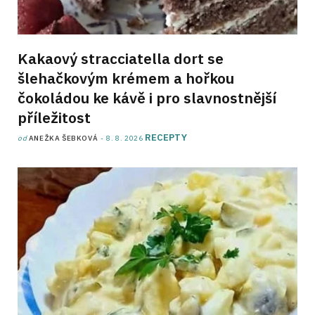
Kakaový stracciatella dort se
šlehačkovým krémem a hořkou
čokoládou ke kávě i pro slavnostnější
příležitost
RECEPTY
od
ANEŽKA ŠEBKOVÁ
8. 8. 2026