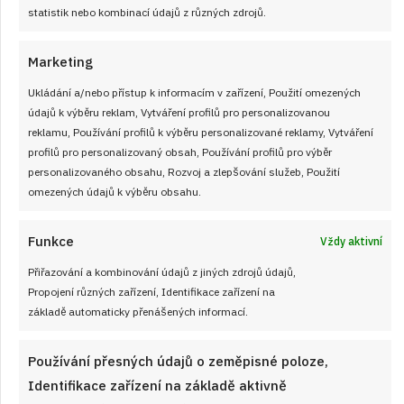
statistik nebo kombinací údajů z různých zdrojů.
Marketing
Ukládání a/nebo přístup k informacím v zařízení, Použití omezených
údajů k výběru reklam, Vytváření profilů pro personalizovanou
reklamu, Používání profilů k výběru personalizované reklamy, Vytváření
profilů pro personalizovaný obsah, Používání profilů pro výběr
personalizovaného obsahu, Rozvoj a zlepšování služeb, Použití
omezených údajů k výběru obsahu.
Funkce
Vždy aktivní
Přiřazování a kombinování údajů z jiných zdrojů údajů,
Velký test slunečnicových olejů 2026: 7
Propojení různých zařízení, Identifikace zařízení na
výrobků z českých obchodů se značně
základě automaticky přenášených informací.
liší cenou i kvalitou
Používání přesných údajů o zeměpisné poloze,
JAK VAŘIT
od
JANA DUCHOŇOVÁ
7. 8. 2026
Identifikace zařízení na základě aktivně