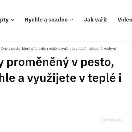
pty
Rychle a snadno
Jak vařit
Vide
ný v pesto, které připravíte rychle a využijete v teplé i studené kuchyni
y proměněný v pesto,
hle a využijete v teplé i