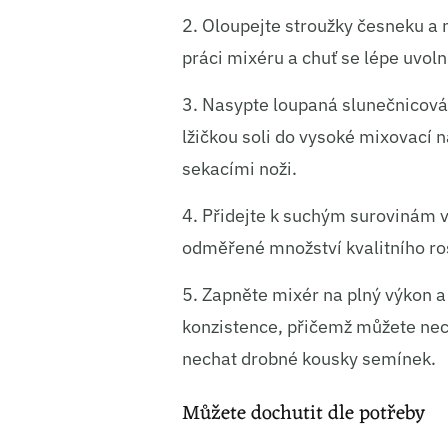
2. Oloupejte stroužky česneku a 
práci mixéru a chuť se lépe uvoln
3. Nasypte loupaná slunečnicov
lžičkou soli do vysoké mixovací
sekacími noži.
4. Přidejte k suchým surovinám vš
odměřené množství kvalitního ros
5. Zapněte mixér na plný výkon 
konzistence, přičemž můžete nec
nechat drobné kousky semínek.
Můžete dochutit dle potřeby