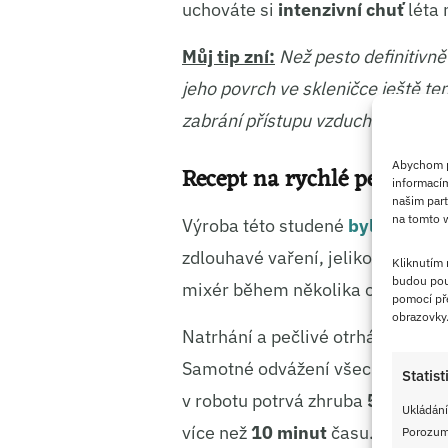
uchováte si
intenzivní chuť
léta 
Můj tip zní:
Než pesto definitivně
jeho povrch ve skleničce ještě te
zabrání přístupu vzduchu, takže 
Abychom po
Recept na rychlé pesto z č
informacím
našim part
na tomto w
Výroba této studené
bylinkové
o
zdlouhavé vaření, jelikož veške
Kliknutím
budou pou
mixér během několika okamžiků.
pomocí pře
obrazovky
Natrhání a pečlivé otrhání lístků
Samotné odvážení všech zbylých 
Statist
v robotu potrvá zhruba
5 minut
.
Ukládání
více než
10 minut
času. Z tohoto
Porozumě