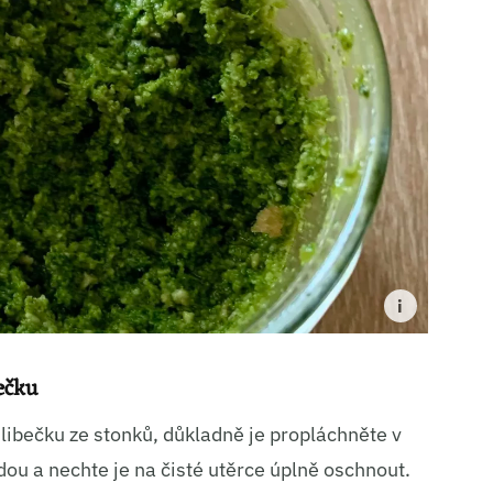
ní a sdělování voleb ochrany osobních údajů.
ečku
y libečku ze stonků, důkladně je propláchněte v
ou a nechte je na čisté utěrce úplně oschnout.