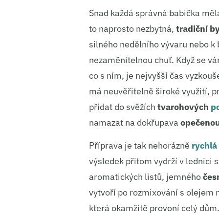
Snad každá správná babička měla
to naprosto nezbytná,
tradiční
by
silného nedělního vývaru nebo k
nezaměnitelnou chuť. Když se vám
co s ním, je nejvyšší čas vyzkou
má neuvěřitelně široké využití, p
přidat do svěžích
tvarohových
p
namazat na dokřupava
opečeno
Příprava je tak nehorázně
rychlá
výsledek přitom vydrží v lednici
aromatických listů, jemného
čes
vytvoří po rozmixování s olejem
která okamžitě provoní celý dům.