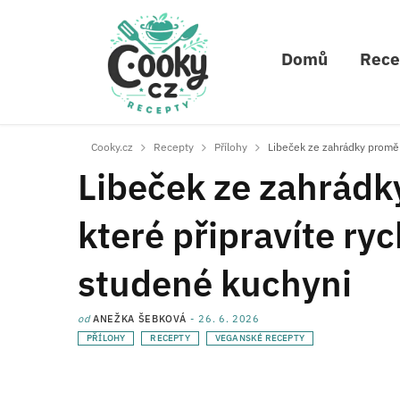
Domů
Rece
Cooky.cz
Recepty
Přílohy
Libeček ze zahrádky proměně
Libeček ze zahrádk
které připravíte ryc
studené kuchyni
od
ANEŽKA ŠEBKOVÁ
26. 6. 2026
PŘÍLOHY
RECEPTY
VEGANSKÉ RECEPTY