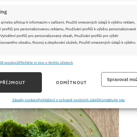
 mililitrů.
ing
us
 a/nebo přístup k informacím v zařízení, Použití omezených údajů k výběru reklam,
í profilů pro personalizovanou reklamu, Používání profilů k výběru personalizované
vě
 Vytváření profilů pro personalizovaný obsah, Používání profilů pro výběr
izovaného obsahu, Rozvoj a zlepšování služeb, Použití omezených údajů k výběru
08 prodejců
Přečtěte si více o těchto účelech
e
Vždy
ání a kombinování údajů z jiných zdrojů údajů, Propojení různých zařízení,
Spravovat mož
ových semínek
PŘÍJMOUT
ODMÍTNOUT
kace zařízení na základě automaticky přenášených informací.
ání přesných údajů o zeměpisné poloze, Identifikace zařízení na
Zásady cookies
Prohlášení o ochraně osobních údajů
Kontaktujte nás
ě aktivně požadovaných informací.
ění bezpečnosti, předcházení a zjišťování podvodů a
ňování chyb, Poskytování a zobrazování reklamy a obsahu,
Vždy