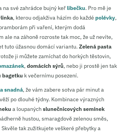
 na své zahrádce bujný keř
libečku
. Pro mě je
linka
, kterou odjakživa házím do každé
polévky
,
 bramborám při vaření, kterým dodá
 ale na záhoně rozroste tak moc, že už nevíte,
šet tuto úžasnou domácí variantu.
Zelená pasta
rotože ji můžete zamíchat do horkých těstovin,
omazánek
,
domácích sýrů
, nebo ji prostě jen tak
u bagetku
k večernímu posezení.
 a snadná
, že vám zabere sotva pár minut a
 svěží po dlouhé týdny. Kombinace výrazných
neku
a loupaných
slunečnicových semínek
 nádherně hustou, smaragdově zelenou směs,
 Skvěle tak zužitkujete veškeré přebytky a