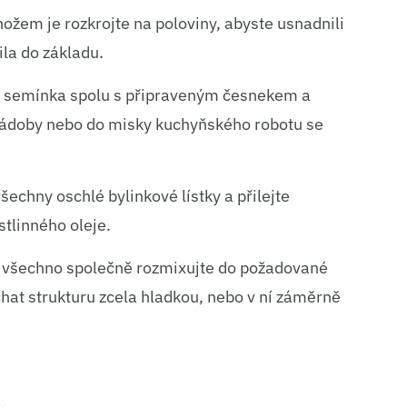
nožem je rozkrojte na poloviny, abyste usnadnili
ila do základu.
á semínka spolu s připraveným česnekem a
 nádoby nebo do misky kuchyňského robotu se
echny oschlé bylinkové lístky a přilejte
tlinného oleje.
a všechno společně rozmixujte do požadované
hat strukturu zcela hladkou, nebo v ní záměrně