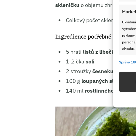
skleničku
o objemu zhruba dvě stě
Market
Celkový počet skleniček:
1 k
Ukládání
Vytvářen
Ingredience potřebné k přípra
reklamy,
personal
obsahu.
5 hrstí
listů z libečku
1 lžička
soli
Správa 18
Funkc
2 stroužky
česneku
Přiřazov
100 g
loupaných slunečnic
Identifi
140 ml
rostlinného oleje
Použív
základ
Zajišt
odstra