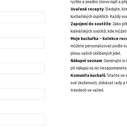
rychle a snadno znovu najít a při
Uvařené recepty
: Sledujte, kt
kuchařských úspěších. Každý uva
Zapojení do soutěže
: Jako př
kulinářských soutěží, kde můžet
Moje kuchařka – kolekce rec
můžete personalizovat podle svý
plnou vašich oblíbených jídel.
Nákupní seznam
: Generujte si
při nákupu na nic nezapomenete.
Komunita kuchařů
: Staňte se 
své zkušenosti, získávat rady a 
trendech ve vaření.