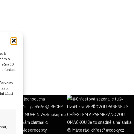
pu k
 nám a
inečná ID
 a funkce.
še volby
hlasu,
ní části
sahu,