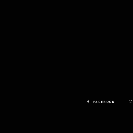
odstra
obsahu
FACEBOOK