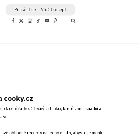
Přihlásit
se
Vložit recept
F
X
I
T
Y
P
a
(
n
i
o
i
c
T
s
k
u
n
e
w
t
T
T
t
b
i
a
o
u
e
o
t
g
k
b
r
o
t
r
e
e
k
e
a
s
r
m
t
)
a cooky.cz
up k celé řadě užitečných funkcí, které vám usnadní a
tví:
si své oblíbené recepty na jedno místo, abyste je mohli