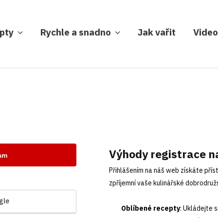
pty
Rychle a snadno
Jak vařit
Video
Výhody registrace n
nam
Přihlášením na náš web získáte příst
zpříjemní vaše kulinářské dobrodružs
gle
Oblíbené recepty
: Ukládejte 