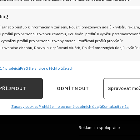
ting
 a/nebo přístup k informacím v zařízení, Použití omezených údajů k výběru reklam,
í profilů pro personalizovanou reklamu, Používání profilů k výběru personalizovan
 Vytváření profilů pro personalizovaný obsah, Používání profilů pro výběr
izovaného obsahu, Rozvoj a zlepšování služeb, Použití omezených údajů k výběru
UŽITEČNÉ ODKAZY
Soutěž pro Aktivní kuchaře 2024
14 prodejců
Přečtěte si více o těchto účelech
e
 adresu
Vždy
ání a kombinování údajů z jiných zdrojů údajů, Propojení různých zařízení,
Návody a otázky
PŘÍJMOUT
ODMÍTNOUT
Spravovat mo
kace zařízení na základě automaticky přenášených informací.
Naši kuchaři
ání přesných údajů o zeměpisné poloze, Identifikace zařízení 
Zásady cookies
Prohlášení o ochraně osobních údajů
Kontaktujte nás
M
Redakce Cooky.cz
ě aktivně vyžádaných informací.
Reklama a spolupráce
ění bezpečnosti, předcházení a zjišťování podvodů a