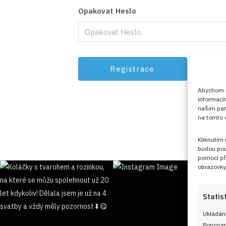
Opakovat Heslo
Abychom po
informací
našim par
na tomto w
Kliknutím
budou pou
pomocí př
obrazovky
Statis
Ukládání
Porozumě