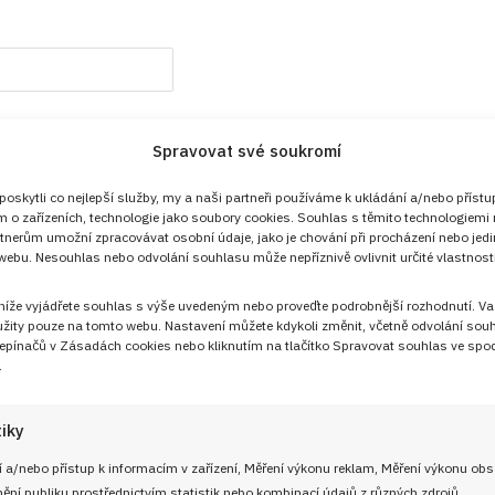
Spravovat své soukromí
Přihlášení
skytli co nejlepší služby, my a naši partneři používáme k ukládání a/nebo přístu
m o zařízeních, technologie jako soubory cookies. Souhlas s těmito technologiemi
tnerům umožní zpracovávat osobní údaje, jako je chování při procházení nebo jed
ebu. Nesouhlas nebo odvolání souhlasu může nepříznivě ovlivnit určité vlastnosti
 níže vyjádřete souhlas s výše uvedeným nebo proveďte podrobnější rozhodnutí. Va
žity pouze na tomto webu. Nastavení můžete kdykoli změnit, včetně odvolání sou
epínačů v Zásadách cookies nebo kliknutím na tlačítko Spravovat souhlas ve spod
.
tiky
 a/nebo přístup k informacím v zařízení, Měření výkonu reklam, Měření výkonu ob
Sledujte nás!
ní publiku prostřednictvím statistik nebo kombinací údajů z různých zdrojů.