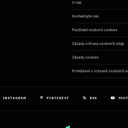
ňování chyb, Poskytování a zobrazování reklamy a
Vždy
O nás
, Ukládání a sdělování voleb ochrany osobních údajů.
Kontaktujte nás
Používání souborů cookies
Zásady ochrany osobních údaji
Zásady cookies
Prohlášení o ochraně osobních ú
INSTAGRAM
PINTEREST
RSS
YOU