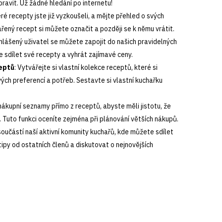
pravit. Už žádné hledání po internetu!
eré recepty jste již vyzkoušeli, a mějte přehled o svých
řený recept si můžete označit a později se k němu vrátit.
ihlášený uživatel se můžete zapojit do našich pravidelných
e sdílet své recepty a vyhrát zajímavé ceny.
eptů
: Vytvářejte si vlastní kolekce receptů, které si
ch preferencí a potřeb. Sestavte si vlastní kuchařku
 nákupní seznamy přímo z receptů, abyste měli jistotu, že
 Tuto funkci oceníte zejména při plánování větších nákupů.
součástí naší aktivní komunity kuchařů, kde můžete sdílet
tipy od ostatních členů a diskutovat o nejnovějších