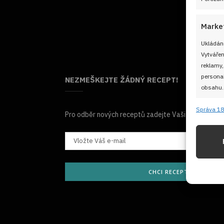
Marke
Ukládání
Vytvářen
reklamy,
personal
NEZMEŠKEJTE ŽÁDNÝ RECEPT!
obsahu.
Správa 18
Funkc
Pro odběr nových receptů zadejte Vaši e-mailovou
Přiřazov
Identifi
Použív
CHCI RECEPTY E-MAILE
základ
Zajišt