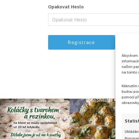
Opakovat Heslo
Abychom po
informací
našim par
na tomto w
Kliknutím
budou pou
pomocí př
obrazovky
Statis
Ukládání
Porozumě