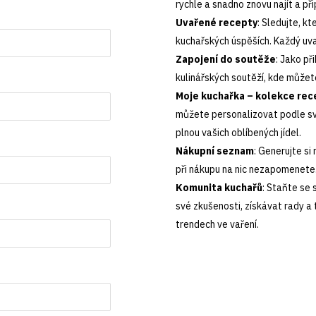
rychle a snadno znovu najít a při
Uvařené recepty
: Sledujte, kt
kuchařských úspěších. Každý uva
Zapojení do soutěže
: Jako př
kulinářských soutěží, kde můžet
Moje kuchařka – kolekce rec
můžete personalizovat podle svý
plnou vašich oblíbených jídel.
Nákupní seznam
: Generujte si
při nákupu na nic nezapomenete.
Komunita kuchařů
: Staňte se 
své zkušenosti, získávat rady a 
trendech ve vaření.