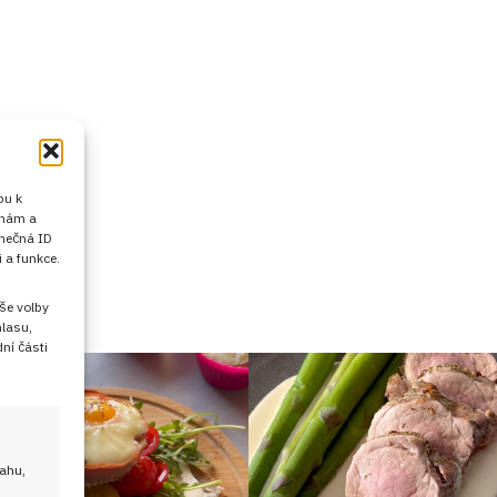
pu k
 nám a
inečná ID
 a funkce.
še volby
hlasu,
ní části
sahu,