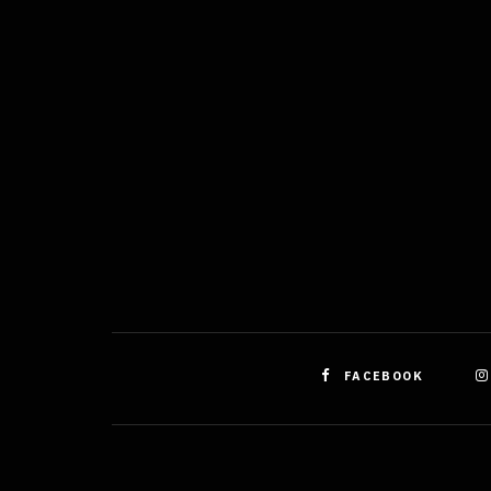
odstra
obsahu
FACEBOOK