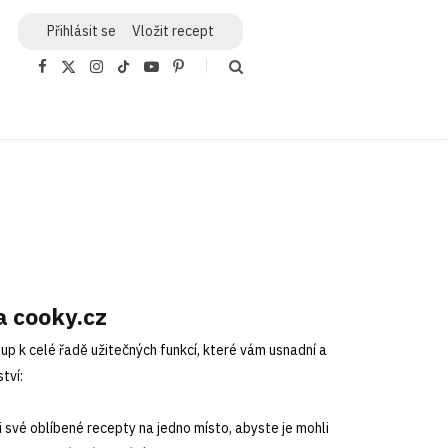
Přihlásit
se
Vložit recept
F
X
I
T
Y
P
a
(
n
i
o
i
c
T
s
k
u
n
e
w
t
T
T
t
b
i
a
o
u
e
o
t
g
k
b
r
o
t
r
e
e
k
e
a
s
r
m
t
)
a cooky.cz
up k celé řadě užitečných funkcí, které vám usnadní a
tví:
si své oblíbené recepty na jedno místo, abyste je mohli