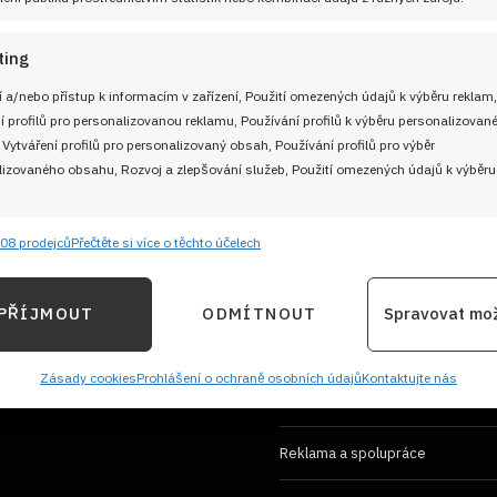
ting
 a/nebo přístup k informacím v zařízení, Použití omezených údajů k výběru reklam,
í profilů pro personalizovanou reklamu, Používání profilů k výběru personalizovan
 Vytváření profilů pro personalizovaný obsah, Používání profilů pro výběr
izovaného obsahu, Rozvoj a zlepšování služeb, Použití omezených údajů k výběru
UŽITEČNÉ ODKAZY
Soutěž pro Aktivní kuchaře 2024
08 prodejců
Přečtěte si více o těchto účelech
e
 adresu
Vždy
ání a kombinování údajů z jiných zdrojů údajů, Propojení různých zařízení,
Návody a otázky
PŘÍJMOUT
ODMÍTNOUT
Spravovat mo
kace zařízení na základě automaticky přenášených informací.
Naši kuchaři
ání přesných údajů o zeměpisné poloze, Identifikace zařízení 
Zásady cookies
Prohlášení o ochraně osobních údajů
Kontaktujte nás
M
Redakce Cooky.cz
ě aktivně požadovaných informací.
Reklama a spolupráce
ění bezpečnosti, předcházení a zjišťování podvodů a