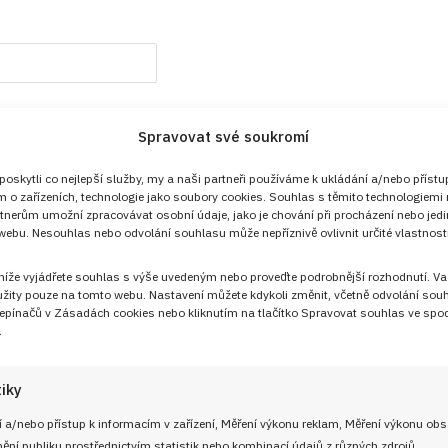
Spravovat své soukromí
Přihlášení
skytli co nejlepší služby, my a naši partneři používáme k ukládání a/nebo přístu
m o zařízeních, technologie jako soubory cookies. Souhlas s těmito technologiemi
tnerům umožní zpracovávat osobní údaje, jako je chování při procházení nebo jed
ebu. Nesouhlas nebo odvolání souhlasu může nepříznivě ovlivnit určité vlastnosti
 níže vyjádřete souhlas s výše uvedeným nebo proveďte podrobnější rozhodnutí. Va
žity pouze na tomto webu. Nastavení můžete kdykoli změnit, včetně odvolání sou
epínačů v Zásadách cookies nebo kliknutím na tlačítko Spravovat souhlas ve spod
.
tiky
 a/nebo přístup k informacím v zařízení, Měření výkonu reklam, Měření výkonu ob
Sledujte nás!
ní publiku prostřednictvím statistik nebo kombinací údajů z různých zdrojů.