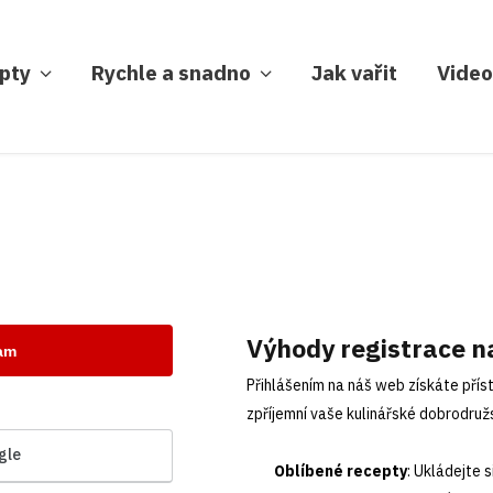
pty
Rychle a snadno
Jak vařit
Video
Výhody registrace n
nam
Přihlášením na náš web získáte příst
zpříjemní vaše kulinářské dobrodružs
gle
Oblíbené recepty
: Ukládejte 