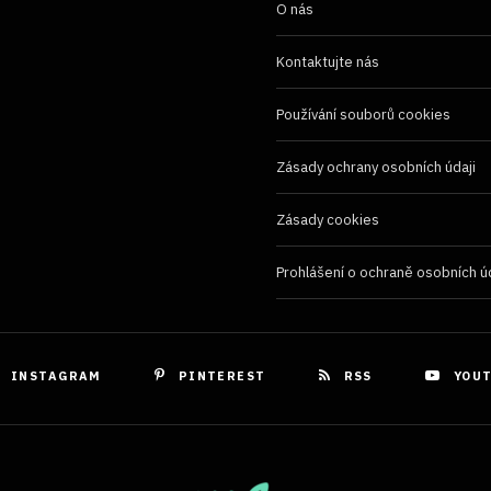
ňování chyb, Poskytování a zobrazování reklamy a
Vždy
O nás
, Ukládání a sdělování voleb ochrany osobních údajů.
Kontaktujte nás
Používání souborů cookies
Zásady ochrany osobních údaji
Zásady cookies
Prohlášení o ochraně osobních ú
INSTAGRAM
PINTEREST
RSS
YOU