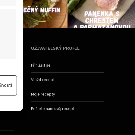
é
UŽIVATELSKÝ PROFIL
Přihlásit se
 aktivní
Vložit recept
žnosti
Moje recepty
na
Pošlete nám svůj recept