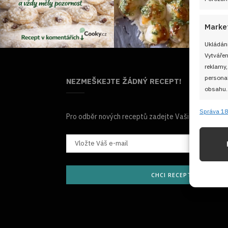
Marke
Ukládání
Vytvářen
reklamy,
personal
NEZMEŠKEJTE ŽÁDNÝ RECEPT!
obsahu.
Správa 18
Funkc
Pro odběr nových receptů zadejte Vaši e-mailovou
Přiřazov
Identifi
Použív
CHCI RECEPTY E-MAILE
základ
Zajišt