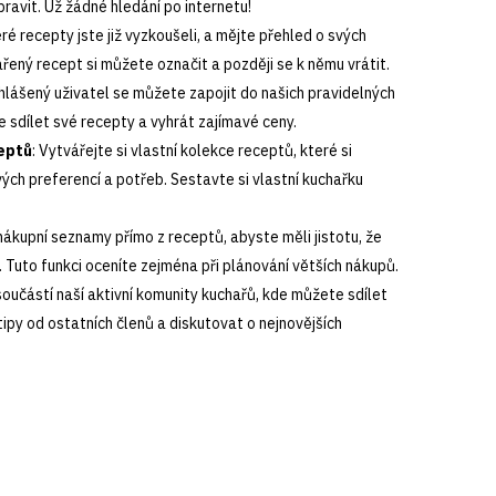
pravit. Už žádné hledání po internetu!
eré recepty jste již vyzkoušeli, a mějte přehled o svých
řený recept si můžete označit a později se k němu vrátit.
ihlášený uživatel se můžete zapojit do našich pravidelných
e sdílet své recepty a vyhrát zajímavé ceny.
eptů
: Vytvářejte si vlastní kolekce receptů, které si
ch preferencí a potřeb. Sestavte si vlastní kuchařku
 nákupní seznamy přímo z receptů, abyste měli jistotu, že
 Tuto funkci oceníte zejména při plánování větších nákupů.
součástí naší aktivní komunity kuchařů, kde můžete sdílet
tipy od ostatních členů a diskutovat o nejnovějších