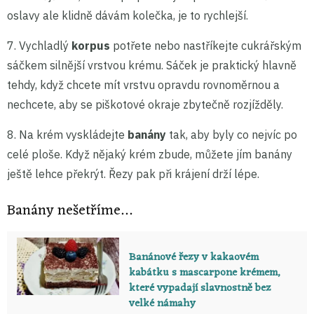
oslavy ale klidně dávám kolečka, je to rychlejší.
7. Vychladlý
korpus
potřete nebo nastříkejte cukrářským
sáčkem silnější vrstvou krému. Sáček je praktický hlavně
tehdy, když chcete mít vrstvu opravdu rovnoměrnou a
nechcete, aby se piškotové okraje zbytečně rozjížděly.
8. Na krém vyskládejte
banány
tak, aby byly co nejvíc po
celé ploše. Když nějaký krém zbude, můžete jím banány
ještě lehce překrýt. Řezy pak při krájení drží lépe.
Banány nešetříme…
Banánové řezy v kakaovém
kabátku s mascarpone krémem,
které vypadají slavnostně bez
velké námahy