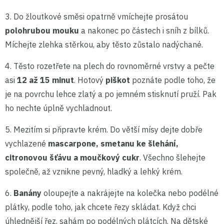
3. Do žloutkové směsi opatrně vmíchejte prosátou
polohrubou mouku
a nakonec po částech i sníh z bílků.
Míchejte zlehka stěrkou, aby těsto zůstalo nadýchané.
4. Těsto rozetřete na plech do rovnoměrné vrstvy a pečte
asi
12 až 15 minut
. Hotový
piškot
poznáte podle toho, že
je na povrchu lehce zlatý a po jemném stisknutí pruží. Pak
ho nechte úplně vychladnout.
5. Mezitím si připravte krém. Do větší mísy dejte dobře
vychlazené
mascarpone, smetanu ke šlehání,
citronovou šťávu a
moučkový cukr
. Všechno šlehejte
společně, až vznikne pevný, hladký a lehký krém.
6.
Banány
oloupejte a nakrájejte na kolečka nebo podélné
plátky, podle toho, jak chcete řezy skládat. Když chci
úhlednější řez, sahám po podélných plátcích. Na dětské