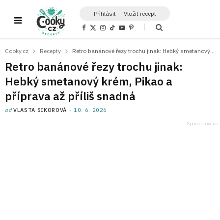
Přihlásit
Vložit recept
F
X
I
T
Y
P
a
(
n
i
o
i
c
T
s
k
u
n
e
w
t
T
T
t
Cooky.cz
Recepty
Retro banánové řezy trochu jinak: Hebký smetanový krém, Pikao a příprava až příliš snadná
b
i
a
o
u
e
o
t
g
k
b
r
Retro banánové řezy trochu jinak:
o
t
r
e
e
k
e
a
s
Hebký smetanový krém, Pikao a
r
m
t
)
příprava až příliš snadná
od
VLASTA SIKOROVÁ
10. 6. 2026