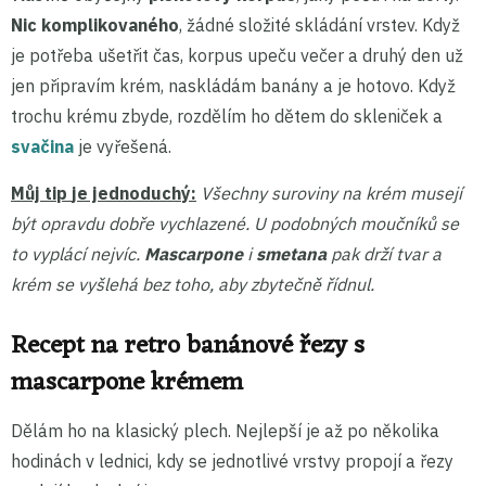
Nic komplikovaného
, žádné složité skládání vrstev. Když
je potřeba ušetřit čas, korpus upeču večer a druhý den už
jen připravím krém, naskládám banány a je hotovo. Když
trochu krému zbyde, rozdělím ho dětem do skleniček a
svačina
je vyřešená.
Můj tip
je jednoduchý:
Všechny suroviny na krém musejí
být opravdu dobře vychlazené. U podobných moučníků se
to vyplácí nejvíc.
Mascarpone
i
smetana
pak drží tvar a
krém se vyšlehá bez toho, aby zbytečně řídnul.
Recept na retro banánové řezy s
mascarpone krémem
Dělám ho na klasický plech. Nejlepší je až po několika
hodinách v lednici, kdy se jednotlivé vrstvy propojí a řezy