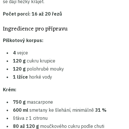
se dají hezky krájet.
Počet porcí:
16 až 20 řezů
Ingredience pro přípravu
Piškotový korpus:
4
vejce
120 g
cukru krupice
120 g
polohrubé mouky
1 lžíce
horké vody
Krém:
750 g
mascarpone
600 ml
smetany ke šlehání, minimálně
31 %
šťáva z 1 citronu
80 až 120 g
moučkového cukru podle chuti