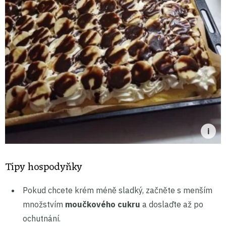
Tipy hospodyňky
Pokud chcete krém méně sladký, začněte s menším
množstvím
moučkového cukru
a doslaďte až po
ochutnání.