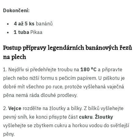
Dokončení:
4 až 5 ks
banánů
1 tuba
Pikaa
Postup přípravy legendárních banánových řezů
na plech
1. Nejdřív si předehřejte troubu na
180 °C
a připravte
plech nebo nižší formu s pečicím papírem. U piškotu je
dobré mít všechno po ruce, protože vyšlehaná vaječná
pěna nemá ráda dlouhé prodlevy.
2.
Vejce
rozdělte na žloutky a bílky. Z bílků vyšlehejte
pevný sníh, ke konci přisypte část
cukru
.
Žloutky
vyšlehejte se zbytkem cukru a horkou vodou do světlejší
pěny.