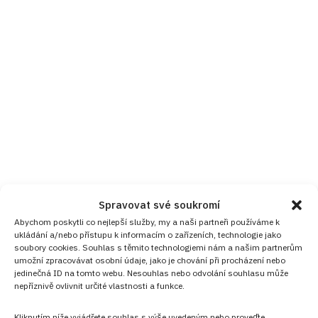
Spravovat své soukromí
Abychom poskytli co nejlepší služby, my a naši partneři používáme k
ukládání a/nebo přístupu k informacím o zařízeních, technologie jako
soubory cookies. Souhlas s těmito technologiemi nám a našim partnerům
umožní zpracovávat osobní údaje, jako je chování při procházení nebo
jedinečná ID na tomto webu. Nesouhlas nebo odvolání souhlasu může
nepříznivě ovlivnit určité vlastnosti a funkce.
Kliknutím níže vyjádřete souhlas s výše uvedeným nebo proveďte