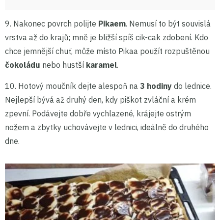
9. Nakonec povrch polijte
Pikaem
. Nemusí to být souvislá
vrstva až do krajů; mně je bližší spíš cik-cak zdobení. Kdo
chce jemnější chuť, může místo Pikaa použít rozpuštěnou
čokoládu
nebo hustší
karamel
.
10. Hotový moučník dejte alespoň na
3 hodiny
do lednice.
Nejlepší bývá až druhý den, kdy piškot zvláční a krém
zpevní. Podávejte dobře vychlazené, krájejte ostrým
nožem a zbytky uchovávejte v lednici, ideálně do druhého
dne.