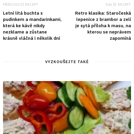
PŘEDCHOZÍ RECEPT
DALŠÍ RECEPT
Letní litá buchta s
Retro klasika: Staročeská
pudinkem a mandarinkami,
lepenice z brambor a zelí
která ke kávě nikdy
je sytá příloha k masu, na
nezklame a zůstane
kterou se neprávem
krásně vláčná i několik dní
zapomíná
VYZKOUŠEJTE TAKÉ