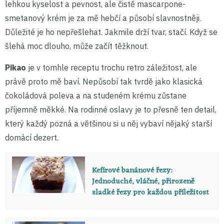
lehkou kyselost a pevnost, ale čistě mascarpone-
smetanový krém je za mě hebčí a působí slavnostněji.
Důležité je ho nepřešlehat. Jakmile drží tvar, stačí. Když se
šlehá moc dlouho, může začít těžknout.
Pikao
je v tomhle receptu trochu retro záležitost, ale
právě proto mě baví. Nepůsobí tak tvrdě jako klasická
čokoládová poleva a na studeném krému zůstane
příjemně měkké. Na rodinné oslavy je to přesně ten detail,
který každý pozná a většinou si u něj vybaví nějaký starší
domácí dezert.
Kefírové banánové řezy:
Jednoduché, vláčné, přirozeně
sladké řezy pro každou příležitost