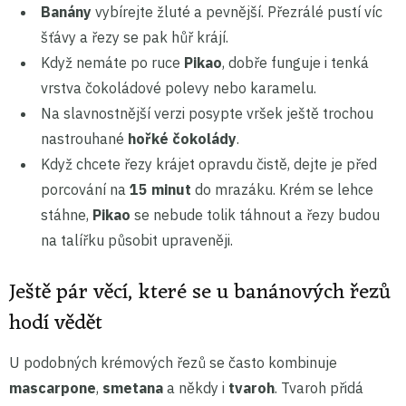
Banány
vybírejte žluté a pevnější. Přezrálé pustí víc
šťávy a řezy se pak hůř krájí.
Když nemáte po ruce
Pikao
, dobře funguje i tenká
vrstva čokoládové polevy nebo karamelu.
Na slavnostnější verzi posypte vršek ještě trochou
nastrouhané
hořké čokolády
.
Když chcete řezy krájet opravdu čistě, dejte je před
porcování na
15 minut
do mrazáku. Krém se lehce
stáhne,
Pikao
se nebude tolik táhnout a řezy budou
na talířku působit upraveněji.
Ještě pár věcí, které se u banánových řezů
hodí vědět
U podobných krémových řezů se často kombinuje
mascarpone
,
smetana
a někdy i
tvaroh
. Tvaroh přidá