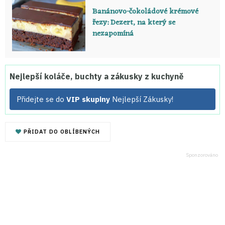
Banánovo-čokoládové krémové
řezy: Dezert, na který se
nezapomíná
Nejlepší koláče, buchty a zákusky z kuchyně
Přidejte se do
VIP skupiny
Nejlepší Zákusky!
PŘIDAT DO OBLÍBENÝCH