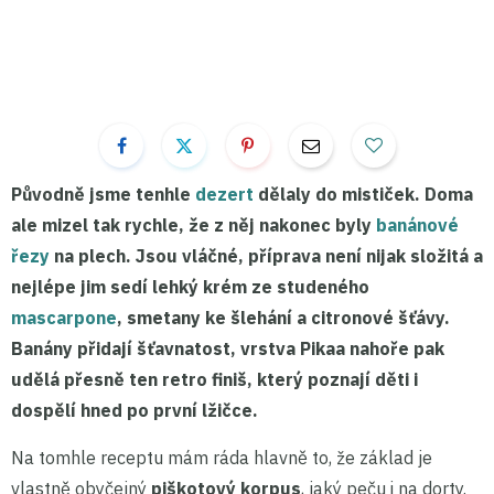
Původně jsme tenhle
dezert
dělaly do mističek. Doma
ale mizel tak rychle, že z něj nakonec byly
banánové
řezy
na plech. Jsou vláčné, příprava není nijak složitá a
nejlépe jim sedí lehký krém ze studeného
mascarpone
,
smetany ke šlehání
a
citronové šťávy
.
Banány přidají šťavnatost, vrstva
Pikaa
nahoře pak
udělá přesně ten retro finiš, který poznají děti i
dospělí hned po první lžičce.
Na tomhle receptu mám ráda hlavně to, že základ je
vlastně obyčejný
piškotový korpus
, jaký peču i na dorty.