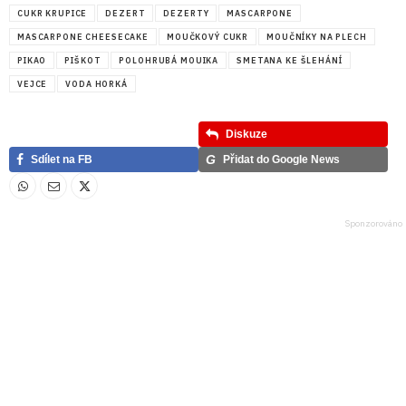
CUKR KRUPICE
DEZERT
DEZERTY
MASCARPONE
MASCARPONE CHEESECAKE
MOUČKOVÝ CUKR
MOUČNÍKY NA PLECH
PIKAO
PIŠKOT
POLOHRUBÁ MOUIKA
SMETANA KE ŠLEHÁNÍ
VEJCE
VODA HORKÁ
Diskuze
G
Sdílet na FB
Přidat do Google News