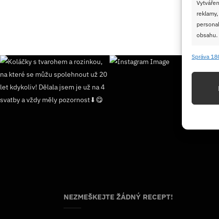
Vytvářen
reklamy,
personal
obsahu.
Správa 18
Funkc
Přiřazov
Identifi
Použív
základ
Zajišt
odstra
Ukládá
NEZMEŠKEJTE ŽÁDNÝ RECEPT!