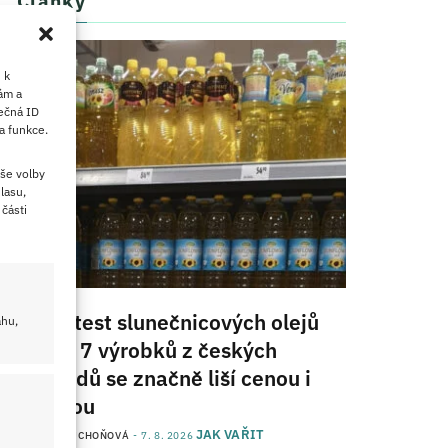
Články
 k
ám a
ečná ID
a funkce.
še volby
lasu,
části
Velký test slunečnicových olejů
ahu,
2026: 7 výrobků z českých
obchodů se značně liší cenou i
kvalitou
JAK VAŘIT
od
JANA DUCHOŇOVÁ
7. 8. 2026