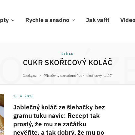
pty
Rychle a snadno
Jak vařit
Vide
OCHÁZ
ŠTÍTEK
CUKR SKOŘICOVÝ KOLÁČ
Cooky.cz
Příspěvky označené "cukr skořicový koláč"
15. 4. 2026
Jablečný koláč ze šlehačky bez
gramu tuku navíc: Recept tak
prostý, že mu ze začátku
nevěříte, a tak dobrý, že mu po