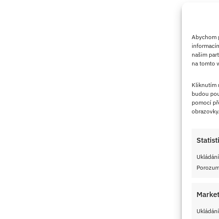
Abychom po
informacím
našim part
na tomto w
Kliknutím
budou pou
pomocí pře
obrazovky
Statist
Ukládání
Porozumě
Market
Ukládání