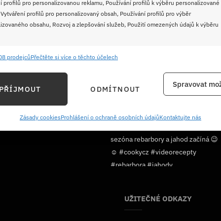
í profilů pro personalizovanou reklamu, Používání profilů k výběru personalizované
 Vytváření profilů pro personalizovaný obsah, Používání profilů pro výběr
izovaného obsahu, Rozvoj a zlepšování služeb, Použití omezených údajů k výběru
08 prodejců
Přečtěte si více o těchto účelech
e
Vždy
ání a kombinování údajů z jiných zdrojů údajů, Propojení různých zařízení,
Spravovat mož
PŘÍJMOUT
ODMÍTNOUT
kace zařízení na základě automaticky přenášených informací.
Sledujte nás!
ání přesných údajů o zeměpisné poloze, Identifikace zařízení na
Zásady cookies
Prohlášení o ochraně osobních údajů
Kontaktujte nás
ě aktivně požadovaných informací.
ění bezpečnosti, předcházení a zjišťování podvodů a
ňování chyb, Poskytování a zobrazování reklamy a obsahu,
Vždy
ní a sdělování voleb ochrany osobních údajů.
UŽITEČNÉ ODKAZY