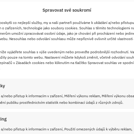
Spravovat své soukromí
skytli co nejlepší služby, my a naši partneři používáme k ukládání a/nebo přístupu
 o zařízeních, technologie jako soubory cookies. Souhlas s těmito technologiemi n
nerům umožní zpracovávat osobní údaje, jako je chování při procházení nebo jedin
ebu. Nesouhlas nebo odvolání souhlasu může nepříznivě ovlivnit určité vlastnosti 
 níže vyjádřete souhlas s výše uvedeným nebo proveďte podrobnější rozhodnutí. Va
žity pouze na tomto webu. Nastavení můžete kdykoli změnit, včetně odvolání souh
pínačů v Zásadách cookies nebo kliknutím na tlačítko Spravovat souhlas ve spodní 
.
iky
 a/nebo přístup k informacím v zařízení, Měření výkonu reklam, Měření výkonu obs
ní publiku prostřednictvím statistik nebo kombinací údajů z různých zdrojů.
ing
 a/nebo přístup k informacím v zařízení, Použití omezených údajů k výběru reklam,