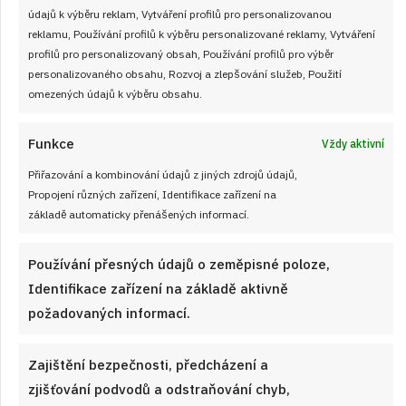
údajů k výběru reklam, Vytváření profilů pro personalizovanou
reklamu, Používání profilů k výběru personalizované reklamy, Vytváření
profilů pro personalizovaný obsah, Používání profilů pro výběr
personalizovaného obsahu, Rozvoj a zlepšování služeb, Použití
omezených údajů k výběru obsahu.
Funkce
Vždy aktivní
Přiřazování a kombinování údajů z jiných zdrojů údajů,
Propojení různých zařízení, Identifikace zařízení na
základě automaticky přenášených informací.
Používání přesných údajů o zeměpisné poloze,
Identifikace zařízení na základě aktivně
3. 8. 2026
požadovaných informací.
Legendární Harlekýn na plechu: Jedno
sousto a propadnete retro mánii
Zajištění bezpečnosti, předcházení a
Když se peče něco ke kávičce a ještě má druhý den putovat
zjišťování podvodů a odstraňování chyb,