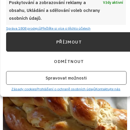
děvčatům do práce, sahám ráda po Harlekýnu na plechu. Je
Poskytování a zobrazování reklamy a
Vždy aktivní
to starý dobrý moučník, který vypadá slavnostně, ale doma se
obsahu, Ukládání a sdělování voleb ochrany
dá zvládnout bez zbytečného stresu. Odlišuje ho hlavně dvojí
osobních údajů.
šlehačka – světlá a tmavá čokoládová, kterou si připravuji už
Správa 1808 prodejců
Přečtěte si více o těchto účelech
den předem, aby pak držela tvar a řezy se krásně krájely.
PŘÍJMOUT
ČÍST RECEPT
ODMÍTNOUT
Spravovat možnosti
Zásady cookies
Prohlášení o ochraně osobních údajů
Kontaktujte nás