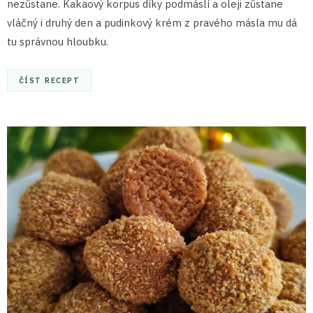
nezůstane. Kakaový korpus díky podmáslí a oleji zůstane
vláčný i druhý den a pudinkový krém z pravého másla mu dá
tu správnou hloubku.
ČÍST RECEPT