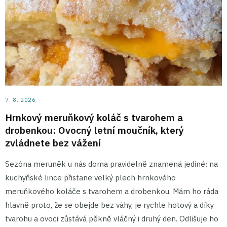
7. 8. 2026
Hrnkový meruňkový koláč s tvarohem a
drobenkou: Ovocný letní moučník, který
zvládnete bez vážení
Sezóna meruněk u nás doma pravidelně znamená jediné: na
kuchyňské lince přistane velký plech hrnkového
meruňkového koláče s tvarohem a drobenkou. Mám ho ráda
hlavně proto, že se obejde bez váhy, je rychle hotový a díky
tvarohu a ovoci zůstává pěkně vláčný i druhý den. Odlišuje ho