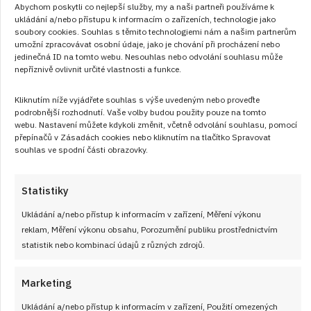
Abychom poskytli co nejlepší služby, my a naši partneři používáme k
4. 8. 2026
ukládání a/nebo přístupu k informacím o zařízeních, technologie jako
Pomerančové řezy trochu svěžeji: Vláčný
soubory cookies. Souhlas s těmito technologiemi nám a našim partnerům
umožní zpracovávat osobní údaje, jako je chování při procházení nebo
základ, voňavá poleva a chuť slunečného
jedinečná ID na tomto webu. Nesouhlas nebo odvolání souhlasu může
odpoledne
nepříznivě ovlivnit určité vlastnosti a funkce.
Pomerančové řezy patří k těm dezertům, které vypadají
Kliknutím níže vyjádřete souhlas s výše uvedeným nebo proveďte
nenápadně, ale v ústech zanechají dojem na dlouho.
podrobnější rozhodnutí. Vaše volby budou použity pouze na tomto
webu. Nastavení můžete kdykoli změnit, včetně odvolání souhlasu, pomocí
Piškotový korpus s trochou pomerančové kůry, hustý pudink
přepínačů v Zásadách cookies nebo kliknutím na tlačítko Spravovat
z čistého džusu, vzdušný krém z mascarpone a šlehačky a
souhlas ve spodní části obrazovky.
nakonec tenká pavučina z rozpuštěné čokolády. Tohle je
recept, který se u nás doma opakuje pořád dokola.
Statistiky
Ukládání a/nebo přístup k informacím v zařízení, Měření výkonu
ČÍST RECEPT
reklam, Měření výkonu obsahu, Porozumění publiku prostřednictvím
statistik nebo kombinací údajů z různých zdrojů.
Marketing
Ukládání a/nebo přístup k informacím v zařízení, Použití omezených