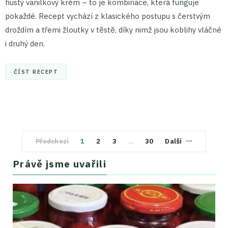
hustý vanilkový krém – to je kombinace, která funguje
pokaždé. Recept vychází z klasického postupu s čerstvým
droždím a třemi žloutky v těstě, díky nimž jsou koblihy vláčné
i druhý den.
ČÍST RECEPT
Předchozí
1
2
3
30
Další
…
Právě jsme uvařili