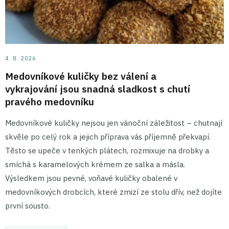
4. 8. 2026
Medovníkové kuličky bez válení a
vykrajování jsou snadná sladkost s chutí
pravého medovníku
Medovníkové kuličky nejsou jen vánoční záležitost – chutnají
skvěle po celý rok a jejich příprava vás příjemně překvapí.
Těsto se upeče v tenkých plátech, rozmixuje na drobky a
smíchá s karamelových krémem ze salka a másla.
Výsledkem jsou pevné, voňavé kuličky obalené v
medovníkových drobcích, které zmizí ze stolu dřív, než dojíte
první sousto.