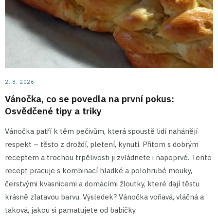
2. 8. 2026
Vánočka, co se povedla na první pokus:
Osvědčené tipy a triky
Vánočka patří k těm pečivům, která spoustě lidí nahánějí
respekt – těsto z droždí, pletení, kynutí. Přitom s dobrým
receptem a trochou trpělivosti ji zvládnete i napoprvé. Tento
recept pracuje s kombinací hladké a polohrubé mouky,
čerstvými kvasnicemi a domácími žloutky, které dají těstu
krásně zlatavou barvu. Výsledek? Vánočka voňavá, vláčná a
taková, jakou si pamatujete od babičky.