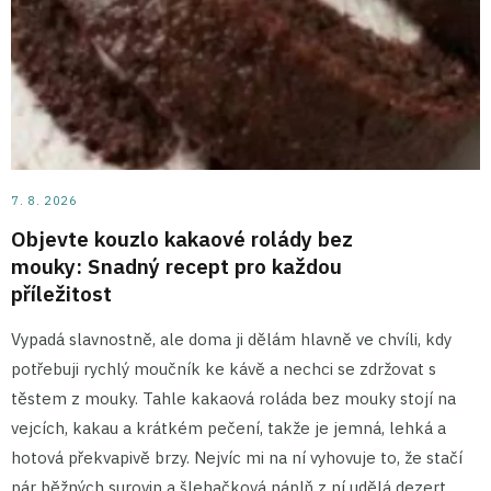
7. 8. 2026
Objevte kouzlo kakaové rolády bez
mouky: Snadný recept pro každou
příležitost
Vypadá slavnostně, ale doma ji dělám hlavně ve chvíli, kdy
potřebuji rychlý moučník ke kávě a nechci se zdržovat s
těstem z mouky. Tahle kakaová roláda bez mouky stojí na
vejcích, kakau a krátkém pečení, takže je jemná, lehká a
hotová překvapivě brzy. Nejvíc mi na ní vyhovuje to, že stačí
pár běžných surovin a šlehačková náplň z ní udělá dezert,