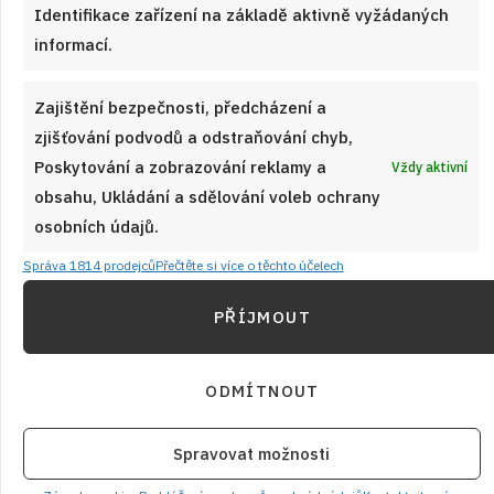
Identifikace zařízení na základě aktivně vyžádaných
segedín – dušené vepřové maso s kysaným zelím, smetanou,
informací.
knedlíkem nebo chlebem. Maďarská klasika, která v Česku
zdomácněla.
Zajištění bezpečnosti, předcházení a
zjišťování podvodů a odstraňování chyb,
ČÍST RECEPT
Poskytování a zobrazování reklamy a
Vždy aktivní
obsahu, Ukládání a sdělování voleb ochrany
osobních údajů.
Správa 1814 prodejců
Přečtěte si více o těchto účelech
Právě jsme uvařili
PŘÍJMOUT
ODMÍTNOUT
Spravovat možnosti