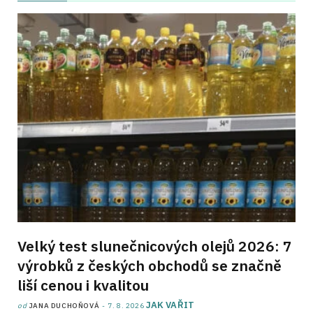
Velký test slunečnicových olejů 2026: 7
výrobků z českých obchodů se značně
liší cenou i kvalitou
JAK VAŘIT
od
JANA DUCHOŇOVÁ
7. 8. 2026