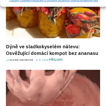
Zásady cookies
Prohlášení o ochraně osobních údajů
Kontaktujte nás
Dýně ve sladkokyselém nálevu:
Osvěžující domácí kompot bez ananasu
PŘÍLOHY
od
VLASTA SIKOROVÁ
8. 8. 2026