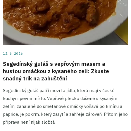
12. 6. 2026
Segedínský guláš s vepřovým masem a
hustou omáčkou z kysaného zelí: Zkuste
snadný trik na zahuštění
Segedínský guláš patří mezi ta jídla, která mají v české
kuchyni pevné místo. Vepřové plecko dušené s kysaným
zelím, zahalené do smetanové omáčky voňavé po kmínu a
paprice, je pokrm, který zasytí a zahřeje zároveň. Přitom jeho
příprava není nijak složitá.