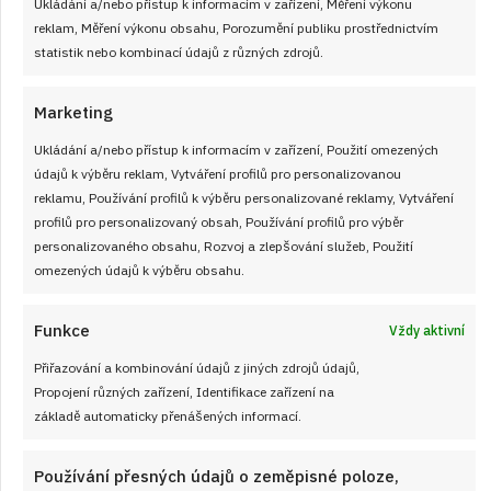
Ukládání a/nebo přístup k informacím v zařízení, Měření výkonu
reklam, Měření výkonu obsahu, Porozumění publiku prostřednictvím
statistik nebo kombinací údajů z různých zdrojů.
Marketing
Ukládání a/nebo přístup k informacím v zařízení, Použití omezených
údajů k výběru reklam, Vytváření profilů pro personalizovanou
reklamu, Používání profilů k výběru personalizované reklamy, Vytváření
profilů pro personalizovaný obsah, Používání profilů pro výběr
personalizovaného obsahu, Rozvoj a zlepšování služeb, Použití
omezených údajů k výběru obsahu.
Funkce
Vždy aktivní
Přiřazování a kombinování údajů z jiných zdrojů údajů,
17. 1. 2025
Propojení různých zařízení, Identifikace zařízení na
Segedínský guláš: Tradiční maďarský
základě automaticky přenášených informací.
pokrm, který milujeme i v Česku
Používání přesných údajů o zeměpisné poloze,
Prohlédněte si recept s postupem na Oblíbený a skvělý