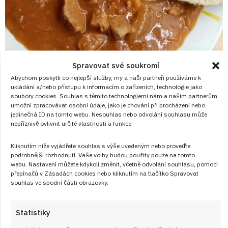
Spravovat své soukromí
3. 9. 2025
Abychom poskytli co nejlepší služby, my a naši partneři používáme k
Segedínský guláš s domácím knedlíkem:
ukládání a/nebo přístupu k informacím o zařízeních, technologie jako
Kompletně poctivý chod
soubory cookies. Souhlas s těmito technologiemi nám a našim partnerům
umožní zpracovávat osobní údaje, jako je chování při procházení nebo
jedinečná ID na tomto webu. Nesouhlas nebo odvolání souhlasu může
Segedíský guláš je i přes název poctivou českou klasikou.
nepříznivě ovlivnit určité vlastnosti a funkce.
Prohlédněte si tento recept, se kterým si připravíte i domácí
Kliknutím níže vyjádřete souhlas s výše uvedeným nebo proveďte
knedlík!
podrobnější rozhodnutí. Vaše volby budou použity pouze na tomto
webu. Nastavení můžete kdykoli změnit, včetně odvolání souhlasu, pomocí
přepínačů v Zásadách cookies nebo kliknutím na tlačítko Spravovat
ČÍST RECEPT
souhlas ve spodní části obrazovky.
Statistiky