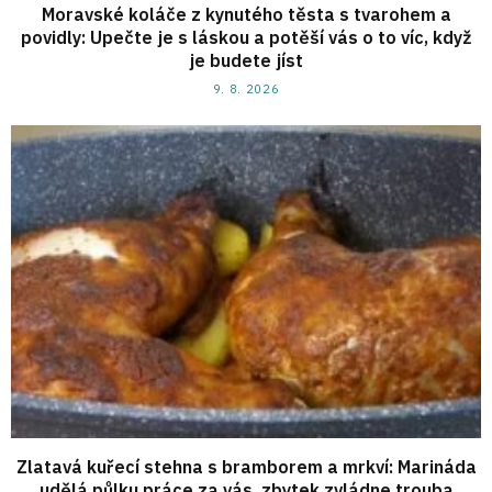
Moravské koláče z kynutého těsta s tvarohem a
povidly: Upečte je s láskou a potěší vás o to víc, když
je budete jíst
9. 8. 2026
Zlatavá kuřecí stehna s bramborem a mrkví: Marináda
udělá půlku práce za vás, zbytek zvládne trouba