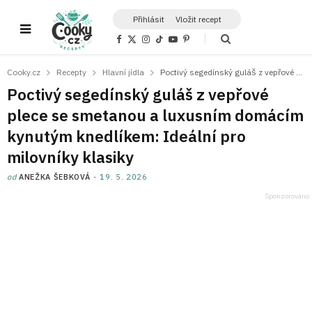
Přihlásit
Vložit recept
F
X
I
T
Y
P
a
(
n
i
o
i
c
T
s
k
u
n
e
w
t
T
T
t
Cooky.cz
Recepty
Hlavní jídla
Poctivý segedínský guláš z vepřové plece se smetanou a luxusním domácím kynutým knedlíkem: Ideální pro milovníky klasiky
b
i
a
o
u
e
o
t
g
k
b
r
Poctivý segedínský guláš z vepřové
o
t
r
e
e
k
e
a
s
plece se smetanou a luxusním domácím
r
m
t
)
kynutým knedlíkem: Ideální pro
milovníky klasiky
od
ANEŽKA ŠEBKOVÁ
19. 5. 2026