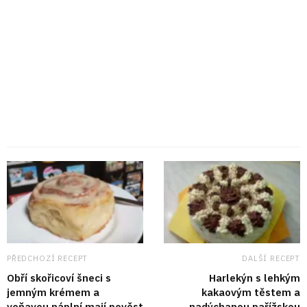
PŘEDCHOZÍ RECEPT
DALŠÍ RECEPT
Obří skořicoví šneci s
Harlekýn s lehkým
jemným krémem a
kakaovým těstem a
voňavou náplní mají pověst
nadýchanou pařížskou