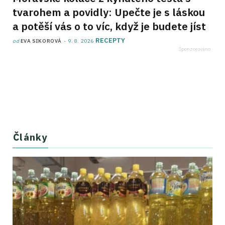
tvarohem a povidly: Upečte je s láskou
a potěší vás o to víc, když je budete jíst
RECEPTY
od
EVA SIKOROVÁ
9. 8. 2026
Články