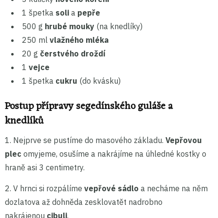
1 špetka
soli
a
pepře
500 g
hrubé mouky
(na knedlíky)
250 ml
vlažného mléka
20 g
čerstvého droždí
1
vejce
1 špetka
cukru
(do kvásku)
Postup přípravy segedínského guláše a
knedlíků
1. Nejprve se pustíme do masového základu.
Vepřovou
plec
omyjeme, osušíme a nakrájíme na úhledné kostky o
hraně asi 3 centimetry.
2. V hrnci si rozpálíme
vepřové sádlo
a necháme na něm
dozlatova až dohněda zesklovatět nadrobno
nakrájenou
cibuli
.