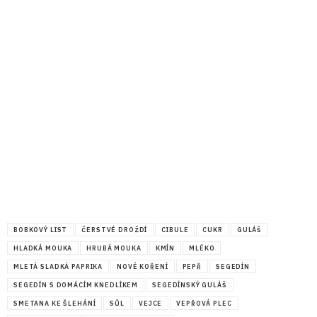
BOBKOVÝ LIST
ČERSTVÉ DROŽDÍ
CIBULE
CUKR
GULÁŠ
HLADKÁ MOUKA
HRUBÁ MOUKA
KMÍN
MLÉKO
MLETÁ SLADKÁ PAPRIKA
NOVÉ KOŘENÍ
PEPŘ
SEGEDÍN
SEGEDÍN S DOMÁCÍM KNEDLÍKEM
SEGEDÍNSKÝ GULÁŠ
SMETANA KE ŠLEHÁNÍ
SŮL
VEJCE
VEPŘOVÁ PLEC