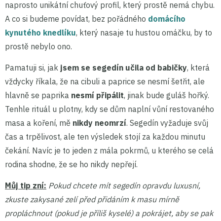
naprosto unikátní chuťový profil, který prostě nemá chybu.
A co si budeme povídat, bez pořádného
domácího
kynutého knedlíku
, který nasaje tu hustou omáčku, by to
prostě nebylo ono.
Pamatuji si, jak
jsem se segedín učila od babičky
, která
vždycky říkala, že na cibuli a paprice se nesmí šetřit, ale
hlavně se paprika
nesmí připálit
, jinak bude guláš hořký.
Tenhle rituál u plotny, kdy se dům naplní vůní restovaného
masa a koření, mě
nikdy neomrzí
. Segedín vyžaduje svůj
čas a trpělivost, ale ten výsledek stojí za každou minutu
čekání. Navíc je to jeden z mála pokrmů, u kterého se celá
rodina shodne, že se ho nikdy nepřejí.
Můj tip zní:
Pokud chcete mít segedín opravdu luxusní,
zkuste zakysané zelí před přidáním k masu mírně
propláchnout (pokud je příliš kyselé) a pokrájet, aby se pak