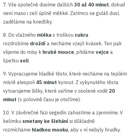
7. Vše společně dusíme dalších
30 až 40 minut
, dokud
není maso i zelí úplně měkké. Zatímco se guláš dusí,
zaděláme na knedlíky.
8. Do vlažného
mléka
s troškou
cukru
rozdrobíme
droždí
a necháme vzejít kvásek. Ten pak
vlijeme do mísy k
hrubé mouce
, přidáme
vejce
a
špetku
soli
.
9. Vypracujeme hladké těsto, které necháme na teplém
místě alespoň
45 minut
kynout. Z vykynutého těsta
vytvarujeme šišky, které vaříme v osolené vodě
20
minut
(v polovině času je otočíme).
10. V závěrečné fázi segedín zahustíme a zjemníme. V
kelímku
smetany ke šlehání
si důkladně
rozmícháme
hladkou mouku
, aby v ní nebyly hrudky.