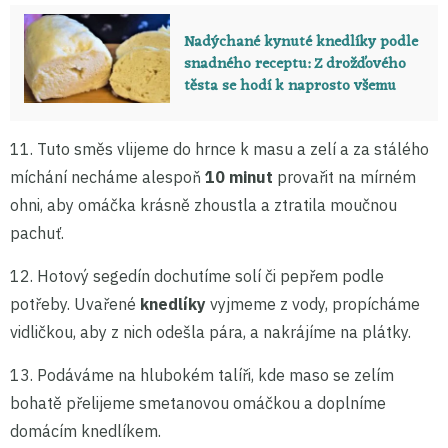
Nadýchané kynuté knedlíky podle
snadného receptu: Z drožďového
těsta se hodí k naprosto všemu
11. Tuto směs vlijeme do hrnce k masu a zelí a za stálého
míchání necháme alespoň
10 minut
provařit na mírném
ohni, aby omáčka krásně zhoustla a ztratila moučnou
pachuť.
12. Hotový segedín dochutíme solí či pepřem podle
potřeby. Uvařené
knedlíky
vyjmeme z vody, propícháme
vidličkou, aby z nich odešla pára, a nakrájíme na plátky.
13. Podáváme na hlubokém talíři, kde maso se zelím
bohatě přelijeme smetanovou omáčkou a doplníme
domácím knedlíkem.