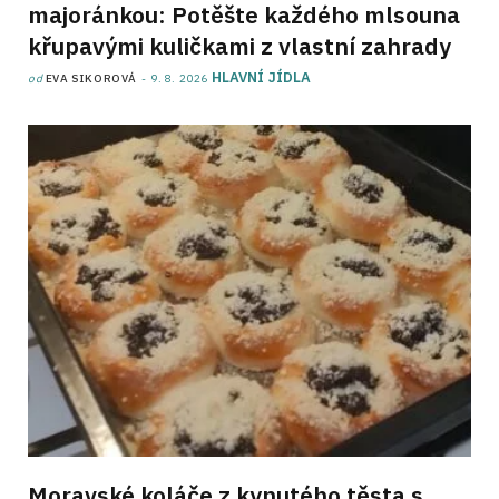
majoránkou: Potěšte každého mlsouna
křupavými kuličkami z vlastní zahrady
HLAVNÍ JÍDLA
od
EVA SIKOROVÁ
9. 8. 2026
Moravské koláče z kynutého těsta s