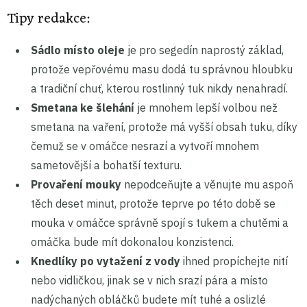
Tipy redakce:
Sádlo místo oleje
je pro segedín naprostý základ,
protože vepřovému masu dodá tu správnou hloubku
a tradiční chuť, kterou rostlinný tuk nikdy nenahradí.
Smetana ke šlehání
je mnohem lepší volbou než
smetana na vaření, protože má vyšší obsah tuku, díky
čemuž se v omáčce nesrazí a vytvoří mnohem
sametovější a bohatší texturu.
Provaření mouky
nepodceňujte a věnujte mu aspoň
těch deset minut, protože teprve po této době se
mouka v omáčce správně spojí s tukem a chutěmi a
omáčka bude mít dokonalou konzistenci.
Knedlíky po vytažení z vody
ihned propíchejte nití
nebo vidličkou, jinak se v nich srazí pára a místo
nadýchaných obláčků budete mít tuhé a oslizlé