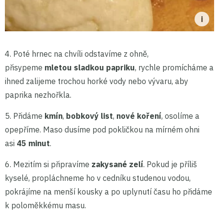
4. Poté hrnec na chvíli odstavíme z ohně,
přisypeme
mletou sladkou papriku
, rychle promícháme a
ihned zalijeme trochou horké vody nebo vývaru, aby
paprika nezhořkla.
5. Přidáme
kmín
,
bobkový list
,
nové koření
, osolíme a
opepříme. Maso dusíme pod pokličkou na mírném ohni
asi
45 minut
.
6. Mezitím si připravíme
zakysané zelí
. Pokud je příliš
kyselé, propláchneme ho v cedníku studenou vodou,
pokrájíme na menší kousky a po uplynutí času ho přidáme
k poloměkkému masu.