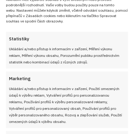
Nejlepší recepty z kuchyně
podrobnější rozhodnutí. Vaše volby budou použity pouze na tomto
webu. Nastavení můžete kdykoli změnit, včetně odvolání souhlasu, pomocí
přepínačů v Zásadách cookies nebo kliknutím na tlačítko Spravovat
Přidejte se do
VIP skupiny
Nejlepší recepty z
souhlas ve spodní části obrazovky.
kuchyně!
Statistiky
PŘIDAT DO OBLÍBENÝCH
Ukládání a/nebo přístup k informacím v zařízení, Měření výkonu
reklam, Měření výkonu obsahu, Porozumění publiku prostřednictvím
statistik nebo kombinací údajů z různých zdrojů.
Marketing
Ukládání a/nebo přístup k informacím v zařízení, Použití omezených
údajů k výběru reklam, Vytváření profilů pro personalizovanou
reklamu, Používání profilů k výběru personalizované reklamy,
Vytváření profilů pro personalizovaný obsah, Používání profilů pro
výběr personalizovaného obsahu, Rozvoj a zlepšování služeb, Použití
omezených údajů k výběru obsahu.