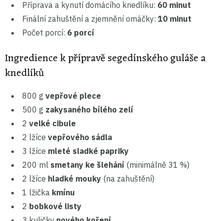
Příprava a kynutí domácího knedlíku:
60 minut
Finální zahuštění a zjemnění omáčky:
10 minut
Počet porcí:
6 porcí
Ingredience k přípravě segedínského guláše a
knedlíků
800 g
vepřové plece
500 g
zakysaného bílého zelí
2
velké cibule
2 lžíce
vepřového sádla
3 lžíce
mleté sladké papriky
200 ml
smetany ke šlehání
(minimálně 31 %)
2 lžíce
hladké mouky
(na zahuštění)
1 lžička
kmínu
2
bobkové listy
3 kuličky
nového koření