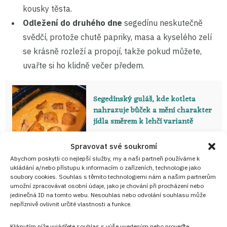
kousky těsta.
Odležení do druhého dne
segedínu neskutečně
svědčí, protože chutě papriky, masa a kyselého zelí
se krásně rozleží a propojí, takže pokud můžete,
uvařte si ho klidně večer předem.
Segedínský guláš, kde kotleta
nahrazuje bůček a mění charakter
jídla směrem k lehčí variantě
Spravovat své soukromí
Abychom poskytli co nejlepší služby, my a naši partneři používáme k
Pravý segedínský guláš: Kombinace
ukládání a/nebo přístupu k informacím o zařízeních, technologie jako
masa, zelí a smetany podle
soubory cookies. Souhlas s těmito technologiemi nám a našim partnerům
umožní zpracovávat osobní údaje, jako je chování při procházení nebo
maďarského receptu
jedinečná ID na tomto webu. Nesouhlas nebo odvolání souhlasu může
nepříznivě ovlivnit určité vlastnosti a funkce.
Kliknutím níže vyjádřete souhlas s výše uvedeným nebo proveďte