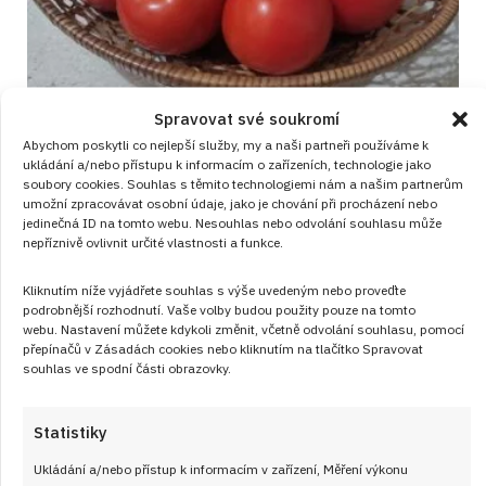
Spravovat své soukromí
Abychom poskytli co nejlepší služby, my a naši partneři používáme k
Jak uchovat rajčata, aby chutnala jako
ukládání a/nebo přístupu k informacím o zařízeních, technologie jako
soubory cookies. Souhlas s těmito technologiemi nám a našim partnerům
čerstvá i po několika měsících: Díky
umožní zpracovávat osobní údaje, jako je chování při procházení nebo
snadným postupům si poradí každý
jedinečná ID na tomto webu. Nesouhlas nebo odvolání souhlasu může
nepříznivě ovlivnit určité vlastnosti a funkce.
JAK VAŘIT
od
JANA DUCHOŇOVÁ
5. 8. 2026
Kliknutím níže vyjádřete souhlas s výše uvedeným nebo proveďte
podrobnější rozhodnutí. Vaše volby budou použity pouze na tomto
webu. Nastavení můžete kdykoli změnit, včetně odvolání souhlasu, pomocí
přepínačů v Zásadách cookies nebo kliknutím na tlačítko Spravovat
souhlas ve spodní části obrazovky.
Statistiky
Články
Ukládání a/nebo přístup k informacím v zařízení, Měření výkonu