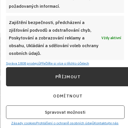
požadovaných informací.
Zajištění bezpečnosti, předcházení a
zjišťování podvodů a odstraňování chyb,
Poskytování a zobrazování reklamy a
Vždy aktivní
obsahu, Ukládání a sdělování voleb ochrany
osobních údajů.
Správa 1808 prodejců
Přečtěte si více o těchto účelech
Sledujte nás!
PŘÍJMOUT
ODMÍTNOUT
Spravovat možnosti
Zásady cookies
Prohlášení o ochraně osobních údajů
Kontaktujte nás