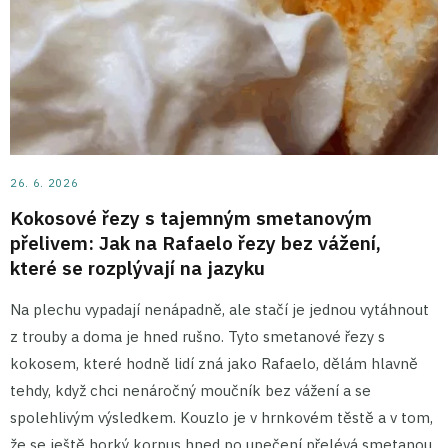
26. 6. 2026
Kokosové řezy s tajemným smetanovým
přelivem: Jak na Rafaelo řezy bez vážení,
které se rozplývají na jazyku
Na plechu vypadají nenápadně, ale stačí je jednou vytáhnout
z trouby a doma je hned rušno. Tyto smetanové řezy s
kokosem, které hodně lidí zná jako Rafaelo, dělám hlavně
tehdy, když chci nenáročný moučník bez vážení a se
spolehlivým výsledkem. Kouzlo je v hrnkovém těstě a v tom,
že se ještě horký korpus hned po upečení přelévá smetanou