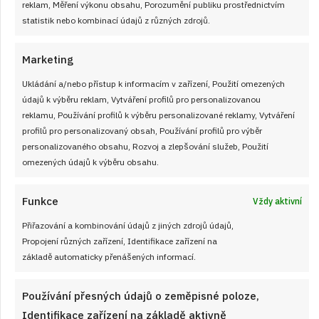
reklam, Měření výkonu obsahu, Porozumění publiku prostřednictvím
statistik nebo kombinací údajů z různých zdrojů.
Marketing
Ukládání a/nebo přístup k informacím v zařízení, Použití omezených
údajů k výběru reklam, Vytváření profilů pro personalizovanou
reklamu, Používání profilů k výběru personalizované reklamy, Vytváření
profilů pro personalizovaný obsah, Používání profilů pro výběr
personalizovaného obsahu, Rozvoj a zlepšování služeb, Použití
omezených údajů k výběru obsahu.
Funkce
Vždy aktivní
Přiřazování a kombinování údajů z jiných zdrojů údajů,
Propojení různých zařízení, Identifikace zařízení na
Jak uchovat rajčata, aby chutnala jako
základě automaticky přenášených informací.
čerstvá i po několika měsících: Díky
snadným postupům si poradí každý
Používání přesných údajů o zeměpisné poloze,
JAK VAŘIT
od
JANA DUCHOŇOVÁ
5. 8. 2026
Identifikace zařízení na základě aktivně