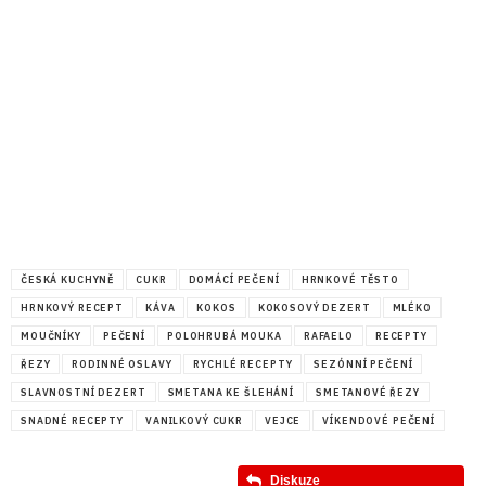
ČESKÁ KUCHYNĚ
CUKR
DOMÁCÍ PEČENÍ
HRNKOVÉ TĚSTO
HRNKOVÝ RECEPT
KÁVA
KOKOS
KOKOSOVÝ DEZERT
MLÉKO
MOUČNÍKY
PEČENÍ
POLOHRUBÁ MOUKA
RAFAELO
RECEPTY
ŘEZY
RODINNÉ OSLAVY
RYCHLÉ RECEPTY
SEZÓNNÍ PEČENÍ
SLAVNOSTNÍ DEZERT
SMETANA KE ŠLEHÁNÍ
SMETANOVÉ ŘEZY
SNADNÉ RECEPTY
VANILKOVÝ CUKR
VEJCE
VÍKENDOVÉ PEČENÍ
Diskuze