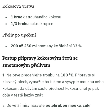
Kokosová vrstva
1 hrnek
strouhaného kokosu
1/3 hrnku
cukru krupice
Přeliv po upečení
200 až 250 ml
smetany ke šlehání 33 %
Postup přípravy kokosovým řezů se
smetanovým přelivem
1. Nejprve předehřejte troubu na
180 °C
. Připravte si
klasický plech, vymažte ho tukem a vysypte moukou nebo
kokosem. Já dávám často přednost kokosu, chuť je pak
dole v těstě hezky znát.
2. Do větší mísy nasypte
polohrubou mouku
,
cukr