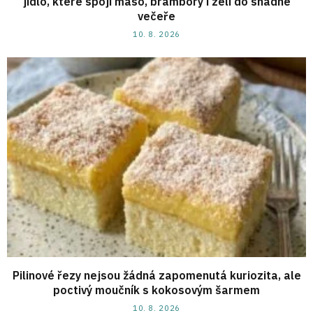
jídlo, které spojí maso, brambory i zelí do snadné
večeře
10. 8. 2026
Pilinové řezy nejsou žádná zapomenutá kuriozita, ale
poctivý moučník s kokosovým šarmem
10. 8. 2026