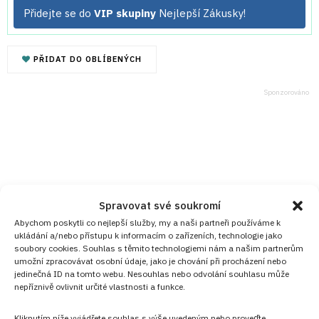
Přidejte se do
VIP skupiny
Nejlepší Zákusky!
PŘIDAT DO OBLÍBENÝCH
Spravovat své soukromí
Abychom poskytli co nejlepší služby, my a naši partneři používáme k
ukládání a/nebo přístupu k informacím o zařízeních, technologie jako
soubory cookies. Souhlas s těmito technologiemi nám a našim partnerům
umožní zpracovávat osobní údaje, jako je chování při procházení nebo
jedinečná ID na tomto webu. Nesouhlas nebo odvolání souhlasu může
nepříznivě ovlivnit určité vlastnosti a funkce.
Kliknutím níže vyjádřete souhlas s výše uvedeným nebo proveďte