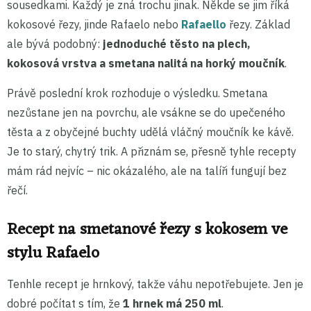
sousedkami. Každý je zná trochu jinak. Někde se jim říká
kokosové řezy, jinde Rafaelo nebo
Rafaello
řezy. Základ
ale bývá podobný:
jednoduché těsto na plech,
kokosová vrstva a smetana nalitá na horký moučník
.
Právě poslední krok rozhoduje o výsledku. Smetana
nezůstane jen na povrchu, ale vsákne se do upečeného
těsta a z obyčejné buchty udělá vláčný moučník ke kávě.
Je to starý, chytrý trik. A přiznám se, přesně tyhle recepty
mám rád nejvíc – nic okázalého, ale na talíři fungují bez
řečí.
Recept na smetanové řezy s kokosem ve
stylu Rafaelo
Tenhle recept je hrnkový, takže váhu nepotřebujete. Jen je
dobré počítat s tím, že
1 hrnek má 250 ml
.