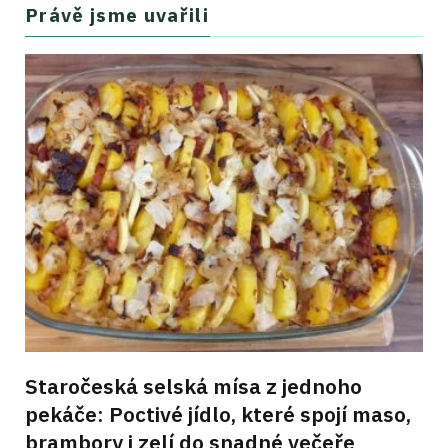
Právě jsme uvařili
Staročeská selská mísa z jednoho
pekáče: Poctivé jídlo, které spojí maso,
brambory i zelí do snadné večeře