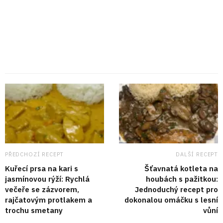
PŘEDCHOZÍ RECEPT
DALŠÍ RECEPT
Kuřecí prsa na kari s
Šťavnatá kotleta na
jasmínovou rýží: Rychlá
houbách s pažitkou:
večeře se zázvorem,
Jednoduchý recept pro
rajčatovým protlakem a
dokonalou omáčku s lesní
trochu smetany
vůní