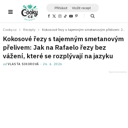
Přihlásit
Vložit recept
F
X
I
T
Y
P
a
(
n
i
o
i
c
T
s
k
u
n
e
w
t
T
T
t
Cooky.cz
Recepty
Kokosové řezy s tajemným smetanovým přelivem: Jak na Rafaelo řezy bez vážení, které se rozplývají na jazyku
b
i
a
o
u
e
o
t
g
k
b
r
Kokosové řezy s tajemným smetanovým
o
t
r
e
e
k
e
a
s
přelivem: Jak na Rafaelo řezy bez
r
m
t
)
vážení, které se rozplývají na jazyku
od
VLASTA SIKOROVÁ
26. 6. 2026