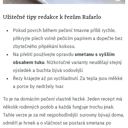
Užitečné tipy redakce k řezům Rafaelo
Pokud povrch během pečení tmavne příliš rychle,
přikryjte plech volně pečicím papírem a dopečte bez
zbytečného připékání kokosu.
Na přelití používejte opravdu
smetanu s vyšším
obsahem tuku
. Nízkotučné varianty neudělají stejný
výsledek a buchta bývá vodovější.
Řezy krájejte až po vychladnutí. Za tepla jsou měkké
a porce by nedržely tvar.
To je na domácím pečení vlastně hezké. Jeden recept má
několik rodinných podob a každá funguje trochu jinak.
Tahle verze je za mě nejpohodlnější: suroviny bývají doma,
odměří je hrnek a o vláčnost se postará smetana po