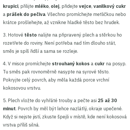
krupici
, přilijte
mléko
,
olej
, přidejte
vejce
,
vanilkový cukr
a
prášek do pečiva
. Všechno promíchejte metličkou nebo
krátce prošlehejte, až vznikne hladké těsto bez hrudek.
3. Hotové
těsto
nalijte na připravený plech a stěrkou ho
rozetřete do roviny. Není potřeba nad tím dlouho stát,
směs je spíš řidší a sama se rozleje.
4. V misce promíchejte
strouhaný kokos
a
cukr
na posyp.
Tu směs pak rovnoměrně nasypte na syrové těsto.
Pokryjte celý povrch, aby měla každá porce vrchní
kokosovou vrstvu.
5. Plech vložte do vyhřáté trouby a pečte asi
25 až 30
minut
. Povrch by měl být lehce nazlátlý, okraje upečené.
Když si nejste jistí, zkuste špejli v místě, kde není kokosová
vrstva příliš silná.