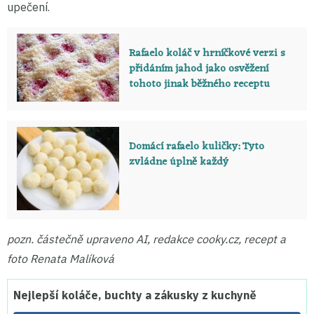
upečení.
Rafaelo koláč v hrníčkové verzi s
přidáním jahod jako osvěžení
tohoto jinak běžného receptu
Domácí rafaelo kuličky: Tyto
zvládne úplně každý
pozn. částečně upraveno AI, redakce cooky.cz, recept a
foto Renata Malíková
Nejlepší koláče, buchty a zákusky z kuchyně