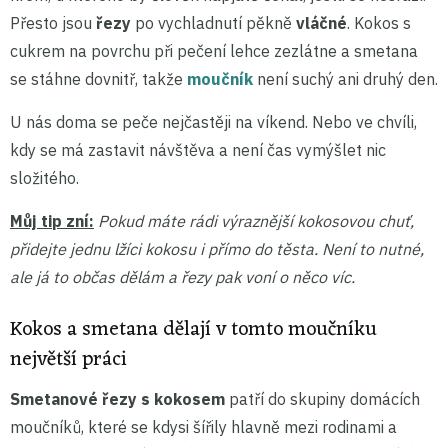
Přesto jsou
řezy
po vychladnutí pěkně
vláčné
. Kokos s
cukrem na povrchu při pečení lehce zezlátne a smetana
se stáhne dovnitř, takže
moučník
není suchý ani druhý den.
U nás doma se peče nejčastěji na víkend. Nebo ve chvíli,
kdy se má zastavit návštěva a není čas vymýšlet nic
složitého.
Můj tip zní:
Pokud máte rádi výraznější kokosovou chuť,
přidejte jednu lžíci kokosu i přímo do těsta. Není to nutné,
ale já to občas dělám a řezy pak voní o něco víc.
Kokos a smetana dělají v tomto moučníku
největší práci
Smetanové řezy s kokosem
patří do skupiny domácích
moučníků, které se kdysi šířily hlavně mezi rodinami a