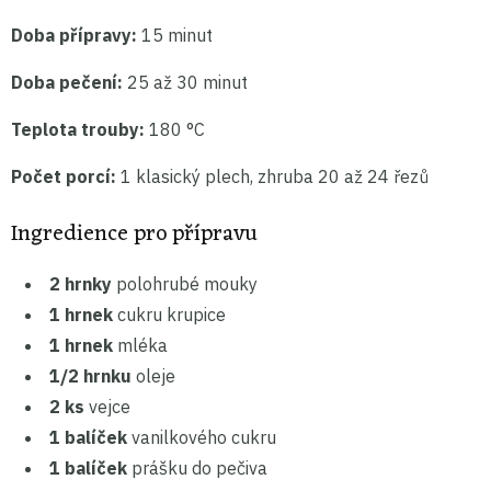
Doba přípravy:
15 minut
Doba pečení:
25 až 30 minut
Teplota trouby:
180 °C
Počet porcí:
1 klasický plech, zhruba 20 až 24 řezů
Ingredience pro přípravu
2 hrnky
polohrubé mouky
1 hrnek
cukru krupice
1 hrnek
mléka
1/2 hrnku
oleje
2 ks
vejce
1 balíček
vanilkového cukru
1 balíček
prášku do pečiva