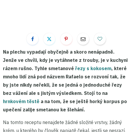
Na plechu vypadají obyčejně a skoro nenápadně.
Jenže ve chvíli, kdy je vytáhnete z trouby, je v kuchyni
rázem rušno. Tyhle smetanové
řezy s kokosem
, které
mnoho lidí zná pod názvem Rafaelo se rozvoní tak, že
by jste nikdy neřekli, že se jedná o jednoduché řezy
bez vážení
ale s jistým výsledkem. Stojí to na
hrnkovém těstě
a na tom, že se ještě horký korpus po
upečení zalije
smetanou ke šlehání
.
Na tomto receptu nenajdete žádné složité vrstvy, žádný
krém, u kterého by člověk napjatě čekal, jestli se nesrazí.