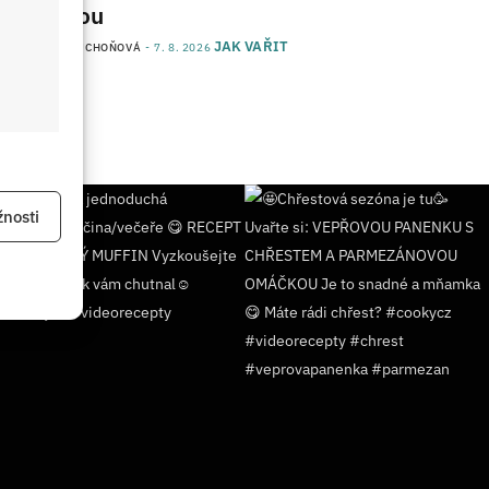
kvalitou
JAK VAŘIT
od
JANA DUCHOŇOVÁ
7. 8. 2026
 aktivní
nosti
 aktivní