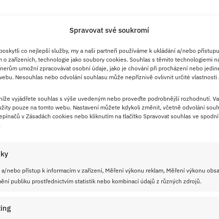
Spravovat své soukromí
skytli co nejlepší služby, my a naši partneři používáme k ukládání a/nebo přístupu
 o zařízeních, technologie jako soubory cookies. Souhlas s těmito technologiemi n
nerům umožní zpracovávat osobní údaje, jako je chování při procházení nebo jedin
ebu. Nesouhlas nebo odvolání souhlasu může nepříznivě ovlivnit určité vlastnosti 
 níže vyjádřete souhlas s výše uvedeným nebo proveďte podrobnější rozhodnutí. Va
žity pouze na tomto webu. Nastavení můžete kdykoli změnit, včetně odvolání souh
pínačů v Zásadách cookies nebo kliknutím na tlačítko Spravovat souhlas ve spodní 
.
iky
 a/nebo přístup k informacím v zařízení, Měření výkonu reklam, Měření výkonu obs
ní publiku prostřednictvím statistik nebo kombinací údajů z různých zdrojů.
ing