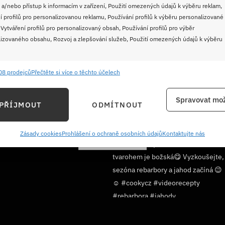
 a/nebo přístup k informacím v zařízení, Použití omezených údajů k výběru reklam,
í profilů pro personalizovanou reklamu, Používání profilů k výběru personalizované
 Vytváření profilů pro personalizovaný obsah, Používání profilů pro výběr
izovaného obsahu, Rozvoj a zlepšování služeb, Použití omezených údajů k výběru
08 prodejců
Přečtěte si více o těchto účelech
e
Vždy
ání a kombinování údajů z jiných zdrojů údajů, Propojení různých zařízení,
Spravovat mož
PŘÍJMOUT
ODMÍTNOUT
kace zařízení na základě automaticky přenášených informací.
ání přesných údajů o zeměpisné poloze, Identifikace zařízení na
Zásady cookies
Prohlášení o ochraně osobních údajů
Kontaktujte nás
Sledujte nás!
ě aktivně požadovaných informací.
ění bezpečnosti, předcházení a zjišťování podvodů a
ňování chyb, Poskytování a zobrazování reklamy a obsahu,
Vždy
ní a sdělování voleb ochrany osobních údajů.