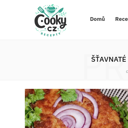
Domů
Rece
PR
ŠŤAVNATÉ 
C