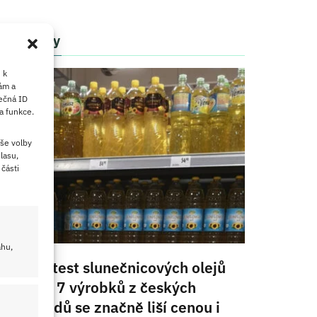
Články
 k
ám a
ečná ID
a funkce.
še volby
lasu,
části
ahu,
Velký test slunečnicových olejů
2026: 7 výrobků z českých
obchodů se značně liší cenou i