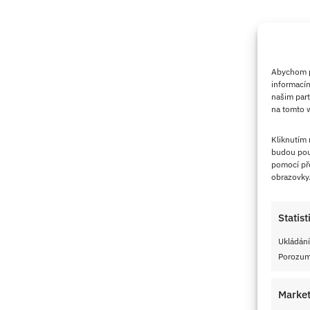
Abychom po
informacím
našim part
na tomto w
Kliknutím
budou pou
pomocí pře
obrazovky
Statist
Ukládání
Porozumě
Market