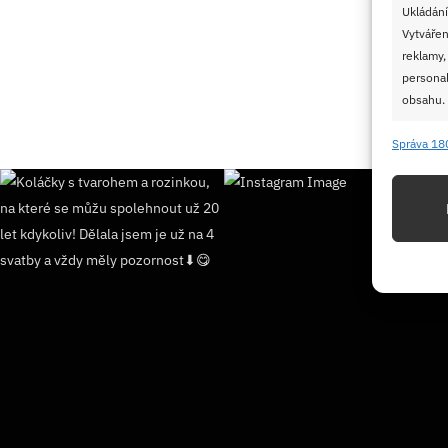
Ukládání
Vytvářen
reklamy,
personal
obsahu.
Správa 18
Funkc
Přiřazov
Identifi
Použív
základ
Zajišt
odstra
Ukládá