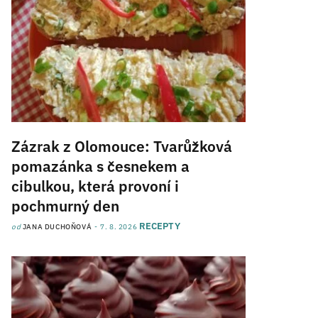
Zázrak z Olomouce: Tvarůžková
pomazánka s česnekem a
cibulkou, která provoní i
pochmurný den
RECEPTY
od
JANA DUCHOŇOVÁ
7. 8. 2026