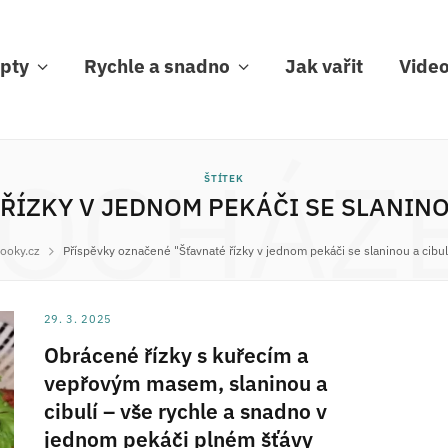
pty
Rychle a snadno
Jak vařit
Vide
OCHÁZ
ŠTÍTEK
ŘÍZKY V JEDNOM PEKÁČI SE SLANINO
ooky.cz
Příspěvky označené "Šťavnaté řízky v jednom pekáči se slaninou a cibul
29. 3. 2025
Obrácené řízky s kuřecím a
vepřovým masem, slaninou a
cibulí – vše rychle a snadno v
jednom pekáči plném šťávy