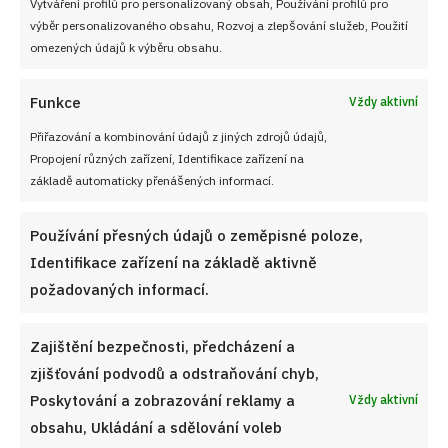
Vytváření profilů pro personalizovaný obsah, Používání profilů pro
výběr personalizovaného obsahu, Rozvoj a zlepšování služeb, Použití
VYZKOUŠEJTE TAKÉ
omezených údajů k výběru obsahu.
Funkce
Vždy aktivní
Přiřazování a kombinování údajů z jiných zdrojů údajů,
Propojení různých zařízení, Identifikace zařízení na
základě automaticky přenášených informací.
Používání přesných údajů o zeměpisné poloze,
Identifikace zařízení na základě aktivně
požadovaných informací.
Zajištění bezpečnosti, předcházení a
zjišťování podvodů a odstraňování chyb,
Poskytování a zobrazování reklamy a
Vždy aktivní
Šťavnatá domácí šunka pro každého, kdo chce vědět,
co si dává na chleba
obsahu, Ukládání a sdělování voleb