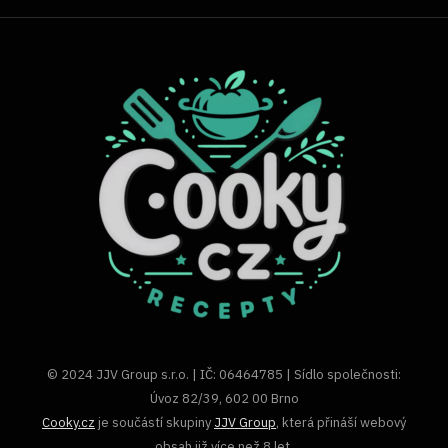
© 2024 JJV Group s.r.o. | IČ: 06464785 | Sídlo společnosti:
Úvoz 82/39, 602 00 Brno
Cooky.cz
je součástí skupiny
JJV Group
, která přináší webový
obsah již více než 8 let.