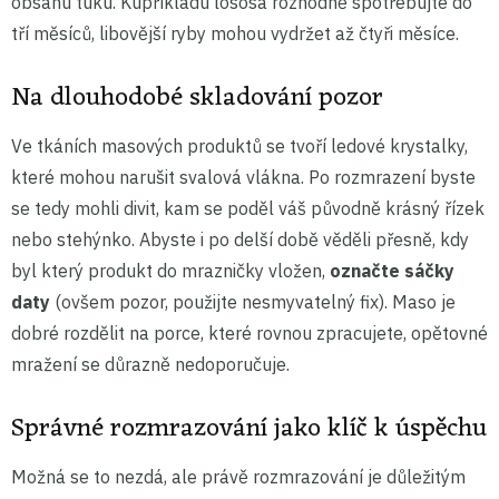
obsahu tuku. Kupříkladu lososa rozhodně spotřebujte do
tří měsíců, libovější ryby mohou vydržet až čtyři měsíce.
Na dlouhodobé skladování pozor
Ve tkáních masových produktů se tvoří ledové krystalky,
které mohou narušit svalová vlákna. Po rozmrazení byste
se tedy mohli divit, kam se poděl váš původně krásný řízek
nebo stehýnko. Abyste i po delší době věděli přesně, kdy
byl který produkt do mrazničky vložen,
označte sáčky
daty
(ovšem pozor, použijte nesmyvatelný fix). Maso je
dobré rozdělit na porce, které rovnou zpracujete, opětovné
mražení se důrazně nedoporučuje.
Správné rozmrazování jako klíč k úspěchu
Možná se to nezdá, ale právě rozmrazování je důležitým