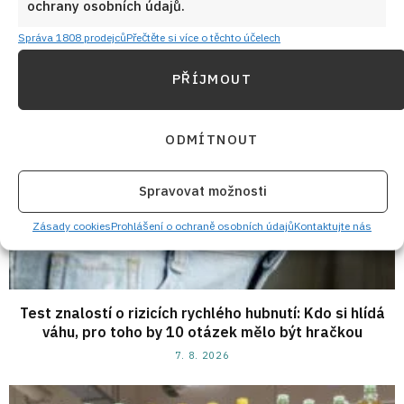
7. 8. 2026
ochrany osobních údajů.
Správa 1808 prodejců
Přečtěte si více o těchto účelech
PŘÍJMOUT
ODMÍTNOUT
Spravovat možnosti
Zásady cookies
Prohlášení o ochraně osobních údajů
Kontaktujte nás
Test znalostí o rizicích rychlého hubnutí: Kdo si hlídá
váhu, pro toho by 10 otázek mělo být hračkou
7. 8. 2026