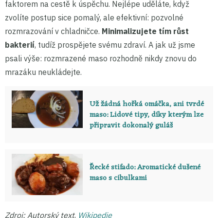
faktorem na cestě k úspěchu. Nejlépe uděláte, když
zvolíte postup sice pomalý, ale efektivní: pozvolné
rozmrazování v chladničce.
Minimalizujete tím růst
bakterií
, tudíž prospějete svému zdraví. A jak už jsme
psali výše: rozmrazené maso rozhodně nikdy znovu do
mrazáku neukládejte.
Už žádná hořká omáčka, ani tvrdé
maso: Lidové tipy, díky kterým lze
připravit dokonalý guláš
Řecké stifado: Aromatické dušené
maso s cibulkami
Zdroj: Autorský text
,
Wikipedie