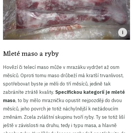
Mleté maso a ryby
Hovězí či telecí maso může v mrazáku vydržet až osm
měsíců. Oproti tomu maso drůbeží má kratší trvanlivost,
spotřebovat byste je měli do tří měsíců, jedině tak
zabráníte ztrátě kvality.
Specifickou kategorií je mleté
maso
, to by mělo mrazničku opustit nejpozději do dvou
měsíců, jeho povrch je totiž náchylnější k nežádoucím
změnám. Zcela zvláštní skupinu tvoří ryby. Ty se totiž liší
ještě v závislosti na druhu, tedy i typu masa, a hlavně