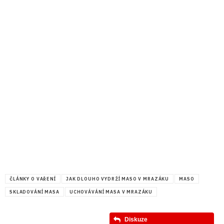
ČLÁNKY O VAŘENÍ
JAK DLOUHO VYDRŽÍ MASO V MRAZÁKU
MASO
SKLADOVÁNÍ MASA
UCHOVÁVÁNÍ MASA V MRAZÁKU
Diskuze