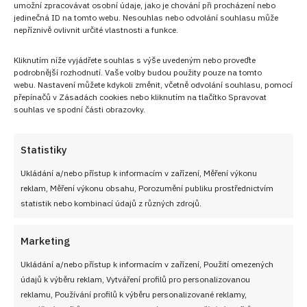
umožní zpracovávat osobní údaje, jako je chování při procházení nebo
jedinečná ID na tomto webu. Nesouhlas nebo odvolání souhlasu může
nepříznivě ovlivnit určité vlastnosti a funkce.
Kliknutím níže vyjádřete souhlas s výše uvedeným nebo proveďte
podrobnější rozhodnutí. Vaše volby budou použity pouze na tomto
webu. Nastavení můžete kdykoli změnit, včetně odvolání souhlasu, pomocí
přepínačů v Zásadách cookies nebo kliknutím na tlačítko Spravovat
souhlas ve spodní části obrazovky.
Statistiky
Ukládání a/nebo přístup k informacím v zařízení, Měření výkonu
reklam, Měření výkonu obsahu, Porozumění publiku prostřednictvím
statistik nebo kombinací údajů z různých zdrojů.
PŘEDCHOZÍ RECEPT
DALŠÍ RECEPT
Jak připravit dokonale
Babičkovské cuketové
Marketing
tmavý guláš: Klíčem je
řízky, které chutnají jako z
kvalitní koření a hustota
nebe. Tak rychlý recept
Ukládání a/nebo přístup k informacím v zařízení, Použití omezených
jste nikdy nezkoušeli
údajů k výběru reklam, Vytváření profilů pro personalizovanou
reklamu, Používání profilů k výběru personalizované reklamy,