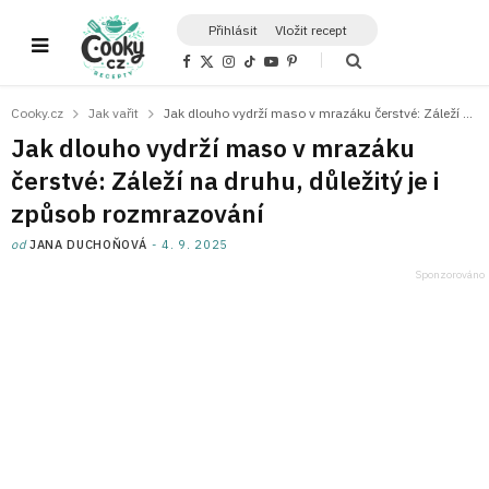
Přihlásit
Vložit recept
F
X
I
T
Y
P
a
(
n
i
o
i
c
T
s
k
u
n
e
w
t
T
T
t
Cooky.cz
Jak vařit
Jak dlouho vydrží maso v mrazáku čerstvé: Záleží na druhu, důležitý je i způsob rozmrazování
b
i
a
o
u
e
o
t
g
k
b
r
Jak dlouho vydrží maso v mrazáku
o
t
r
e
e
k
e
a
s
čerstvé: Záleží na druhu, důležitý je i
r
m
t
)
způsob rozmrazování
od
JANA DUCHOŇOVÁ
4. 9. 2025