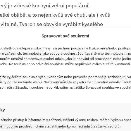
terý je v české kuchyni velmi populární.
ké oblibě, a to nejen kvůli své chuti, ale i kvůli
vitelné. Tvaroh se obvykle vyrábí z kyselého
užívá plnotučný tvaroh, který je krémový a dodá
Spravovat své soukromí
je recept na první pohled jednoduchý, každý
skytli co nejlepší služby, my a naši partneři používáme k ukládání a/nebo přístupu
eplotu polevy – hraje klíčovou roli v tom, jak se
 o zařízeních, technologie jako soubory cookies. Souhlas s těmito technologiemi n
nerům umožní zpracovávat osobní údaje, jako je chování při procházení nebo jedin
ebu. Nesouhlas nebo odvolání souhlasu může nepříznivě ovlivnit určité vlastnosti 
rohovou náplní
 níže vyjádřete souhlas s výše uvedeným nebo proveďte podrobnější rozhodnutí. Va
žity pouze na tomto webu. Nastavení můžete kdykoli změnit, včetně odvolání souh
pínačů v Zásadách cookies nebo kliknutím na tlačítko Spravovat souhlas ve spodní 
ečení
20 až 25 minut
, doba tuhnutí
2 až 3
.
iky
 a/nebo přístup k informacím v zařízení, Měření výkonu reklam, Měření výkonu obs
ní publiku prostřednictvím statistik nebo kombinací údajů z různých zdrojů.