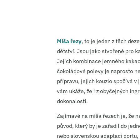
Míša řezy
, to je jeden z těch de
dětství. Jsou jako stvořené pro 
Jejich kombinace jemného kakao
čokoládové polevy je naprosto neo
přípravu, jejich kouzlo spočívá v
vám ukáže, že i z obyčejných ing
dokonalosti.
Zajímavé na míša řezech je, že n
původ, který by je zařadil do je
nebo slovenskou adaptaci dortu, 