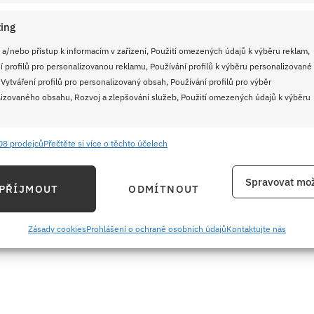
ing
 a/nebo přístup k informacím v zařízení, Použití omezených údajů k výběru reklam,
í profilů pro personalizovanou reklamu, Používání profilů k výběru personalizované
y
 Vytváření profilů pro personalizovaný obsah, Používání profilů pro výběr
izovaného obsahu, Rozvoj a zlepšování služeb, Použití omezených údajů k výběru
08 prodejců
Přečtěte si více o těchto účelech
e
Vždy
ání a kombinování údajů z jiných zdrojů údajů, Propojení různých zařízení,
Spravovat mož
PŘÍJMOUT
ODMÍTNOUT
kace zařízení na základě automaticky přenášených informací.
ání přesných údajů o zeměpisné poloze, Identifikace zařízení na
Zásady cookies
Prohlášení o ochraně osobních údajů
Kontaktujte nás
ě aktivně požadovaných informací.
ění bezpečnosti, předcházení a zjišťování podvodů a
ňování chyb, Poskytování a zobrazování reklamy a obsahu,
Vždy