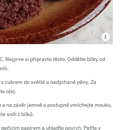
C. Nejprve si připravte těsto. Oddělte bílky od
níh.
ky s cukrem do světlé a nadýchané pěny. Za
te olej.
o a na závěr jemně a postupně vmíchejte mouku.
e sníh z bílků.
ný pečicím papírem a uhlaďte povrch. Pečte v