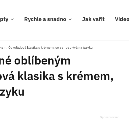
pty
Rychle a snadno
Jak vařit
Vide
kem: Čokoládová klasika s krémem, co se rozplývá na jazyku
ané oblíbeným
vá klasika s krémem,
azyku