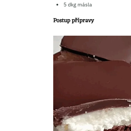
5 dkg másla
Ukládá
Postup přípravy