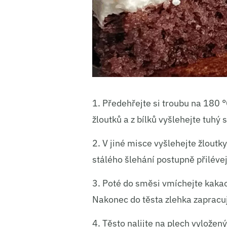
1. Předehřejte si troubu na 180 °
žloutků a z bílků vyšlehejte tuhý s
2. V jiné misce vyšlehejte žlout
stálého šlehání postupně přilévej
3. Poté do směsi vmíchejte kaka
Nakonec do těsta zlehka zapracujt
4. Těsto nalijte na plech vylože