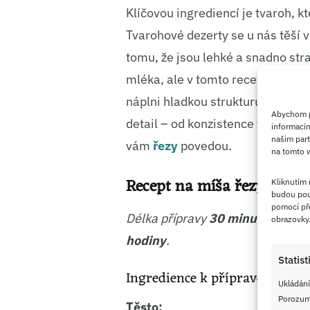
Klíčovou ingrediencí je tvaroh, k
Tvarohové dezerty se u nás těší vel
tomu, že jsou lehké a snadno stra
mléka, ale v tomto receptu se po
náplni hladkou strukturu. Ačkoli 
Abychom po
detail – od konzistence těsta po t
informacím
našim part
vám
řezy
povedou.
na tomto w
Recept na míša řezy s tva
Kliknutím
budou pou
pomocí pře
Délka přípravy
30 minut
, doba p
obrazovky
hodiny
.
Statist
Ingredience k přípravě
Ukládání
Porozumě
Těsto: