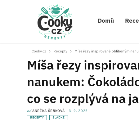
Domů
Rece
Cooky.cz
Recepty
Míša řezy inspirované oblíbeným nanu
Míša řezy inspirov
nanukem: Čokoládo
co se rozplývá na j
od
ANEŽKA ŠEBKOVÁ
3. 9. 2025
RECEPTY
SLADKÉ