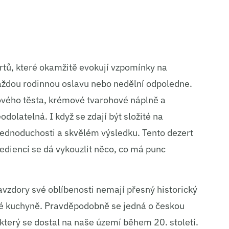
zertů, které okamžitě evokují vzpomínky na
každou rodinnou oslavu nebo nedělní odpoledne.
vého těsta, krémové tvarohové náplně a
dolatelná. I když se zdají být složité na
 jednoduchosti a skvělém výsledku. Tento dezert
rediencí se dá vykouzlit něco, co má punc
avzdory své oblíbenosti nemají přesný historický
dné kuchyně. Pravděpodobně se jedná o českou
který se dostal na naše území během 20. století.