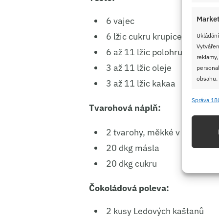
Market
6 vajec
6 lžic cukru krupice
Ukládání
Vytvářen
6 až 11 lžic polohrubé mouk
reklamy,
3 až 11 lžic oleje
personal
obsahu.
3 až 11 lžic kakaa
Správa 18
Funkc
Tvarohová náplň:
Přiřazov
2 tvarohy, měkké v kostce
Identifi
20 dkg másla
Použív
20 dkg cukru
základ
Čokoládová poleva:
Zajišt
2 kusy Ledových kaštanů
odstra