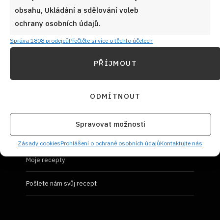
obsahu, Ukládání a sdělování voleb
Prohlášení o ochraně osobních údajů
ochrany osobních údajů.
Správa 1808 prodejců
Přečtěte si více o těchto účelech
PŘÍJMOUT
UŽIVATELSKÝ PROFIL
ODMÍTNOUT
Přihlásit se
Spravovat možnosti
Vložit recept
Zásady cookies
Prohlášení o ochraně osobních údajů
Kontaktujte nás
Moje recepty
Pošlete nám svůj recept