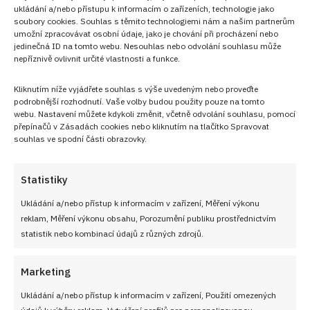
ukládání a/nebo přístupu k informacím o zařízeních, technologie jako
soubory cookies. Souhlas s těmito technologiemi nám a našim partnerům
umožní zpracovávat osobní údaje, jako je chování při procházení nebo
jedinečná ID na tomto webu. Nesouhlas nebo odvolání souhlasu může
nepříznivě ovlivnit určité vlastnosti a funkce.
NEZMEŠKEJTE ŽÁDNÝ RECEPT!
Kliknutím níže vyjádřete souhlas s výše uvedeným nebo proveďte
podrobnější rozhodnutí. Vaše volby budou použity pouze na tomto
Pro odběr nových receptů zadejte Vaši e-mailovou
webu. Nastavení můžete kdykoli změnit, včetně odvolání souhlasu, pomocí
adresu
přepínačů v Zásadách cookies nebo kliknutím na tlačítko Spravovat
souhlas ve spodní části obrazovky.
Statistiky
Ukládání a/nebo přístup k informacím v zařízení, Měření výkonu
CHCI RECEPTY E-MAILEM
reklam, Měření výkonu obsahu, Porozumění publiku prostřednictvím
statistik nebo kombinací údajů z různých zdrojů.
Marketing
UŽITEČNÉ ODKAZY
Ukládání a/nebo přístup k informacím v zařízení, Použití omezených
údajů k výběru reklam, Vytváření profilů pro personalizovanou