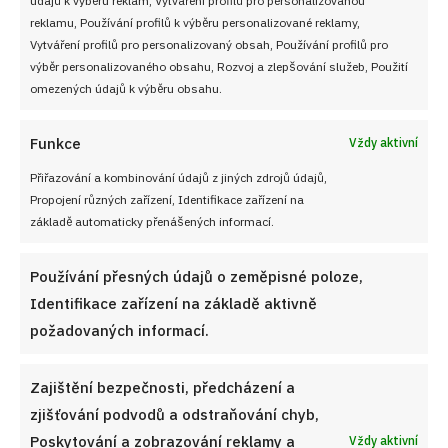
Soutěž pro Aktivní kuchaře 2024
reklamu, Používání profilů k výběru personalizované reklamy,
Vytváření profilů pro personalizovaný obsah, Používání profilů pro
Návody a otázky
výběr personalizovaného obsahu, Rozvoj a zlepšování služeb, Použití
omezených údajů k výběru obsahu.
Naši kuchaři
Funkce
Vždy aktivní
Redakce Cooky.cz
Přiřazování a kombinování údajů z jiných zdrojů údajů,
Propojení různých zařízení, Identifikace zařízení na
Reklama a spolupráce
základě automaticky přenášených informací.
O nás
Používání přesných údajů o zeměpisné poloze,
Kontaktujte nás
Identifikace zařízení na základě aktivně
požadovaných informací.
Používání souborů cookies
Zajištění bezpečnosti, předcházení a
Zásady ochrany osobních údaji
zjišťování podvodů a odstraňování chyb,
Poskytování a zobrazování reklamy a
Vždy aktivní
Zásady cookies