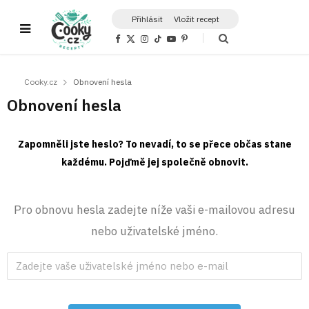
Přihlásit
Vložit recept
F
X
I
T
Y
P
a
(
n
i
o
i
c
T
s
k
u
n
e
w
t
T
T
t
b
i
a
o
u
e
Cooky.cz
Obnovení hesla
o
t
g
k
b
r
o
t
r
e
e
Obnovení hesla
k
e
a
s
r
m
t
)
Zapomněli jste heslo? To nevadí, to se přece občas stane
každému. Pojďmě jej společně obnovit.
Pro obnovu hesla zadejte níže vaši e-mailovou adresu
nebo uživatelské jméno.