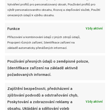
Vytváření profilů pro personalizovaný obsah, Používání profilů pro
NEZMEŠKEJTE ŽÁDNÝ RECEPT!
výběr personalizovaného obsahu, Rozvoj a zlepšování služeb, Použití
omezených údajů k výběru obsahu.
Pro odběr nových receptů zadejte Vaši e-mailovou
Funkce
Vždy aktivní
adresu
Přiřazování a kombinování údajů z jiných zdrojů údajů,
Propojení různých zařízení, Identifikace zařízení na
základě automaticky přenášených informací.
CHCI RECEPTY E-MAILEM
Používání přesných údajů o zeměpisné poloze,
Identifikace zařízení na základě aktivně
požadovaných informací.
UŽITEČNÉ ODKAZY
Zajištění bezpečnosti, předcházení a
zjišťování podvodů a odstraňování chyb,
Soutěž pro Aktivní kuchaře 2024
Poskytování a zobrazování reklamy a
Vždy aktivní
obsahu, Ukládání a sdělování voleb