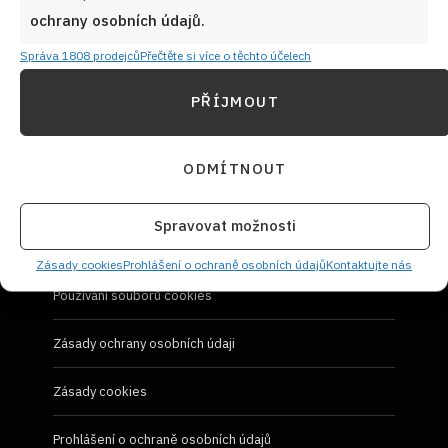
Návody a otázky
ochrany osobních údajů.
Naši kuchaři
Správa 1808 prodejců
Přečtěte si více o těchto účelech
PŘÍJMOUT
Redakce Cooky.cz
Reklama a spolupráce
ODMÍTNOUT
O nás
Spravovat možnosti
Kontaktujte nás
Zásady cookies
Prohlášení o ochraně osobních údajů
Kontaktujte nás
Používání souborů cookies
Zásady ochrany osobních údaji
Zásady cookies
Prohlášení o ochraně osobních údajů