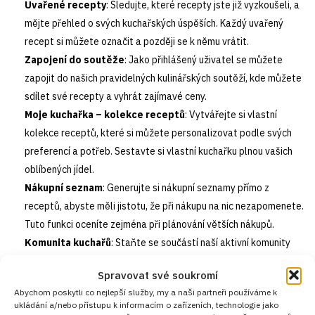
Uvařené recepty
: Sledujte, které recepty jste již vyzkoušeli, a
mějte přehled o svých kuchařských úspěších. Každý uvařený
recept si můžete označit a později se k němu vrátit.
Zapojení do soutěže
: Jako přihlášený uživatel se můžete
zapojit do našich pravidelných kulinářských soutěží, kde můžete
sdílet své recepty a vyhrát zajímavé ceny.
Moje kuchařka – kolekce receptů
: Vytvářejte si vlastní
kolekce receptů, které si můžete personalizovat podle svých
preferencí a potřeb. Sestavte si vlastní kuchařku plnou vašich
oblíbených jídel.
Nákupní seznam
: Generujte si nákupní seznamy přímo z
receptů, abyste měli jistotu, že při nákupu na nic nezapomenete.
Tuto funkci oceníte zejména při plánování větších nákupů.
Komunita kuchařů
: Staňte se součástí naší aktivní komunity
kuchařů, kde můžete sdílet své zkušenosti, získávat rady a tipy
Spravovat své soukromí
od ostatních členů a diskutovat o nejnovějších trendech ve
Abychom poskytli co nejlepší služby, my a naši partneři používáme k
vaření.
ukládání a/nebo přístupu k informacím o zařízeních, technologie jako