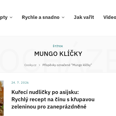
pty
Rychle a snadno
Jak vařit
Vide
OCHÁZ
ŠTÍTEK
MUNGO KLÍČKY
Cooky.cz
Příspěvky označené "Mungo klíčky"
24. 7. 2026
Kuřecí nudličky po asijsku:
Rychlý recept na čínu s křupavou
zeleninou pro zaneprázdněné