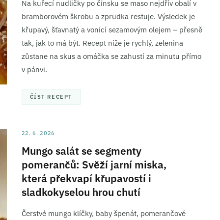
Na kuřecí nudličky po čínsku se maso nejdřív obalí v
bramborovém škrobu a zprudka restuje. Výsledek je
křupavý, šťavnatý a vonící sezamovým olejem – přesně
tak, jak to má být. Recept níže je rychlý, zelenina
zůstane na skus a omáčka se zahustí za minutu přímo
v pánvi.
ČÍST RECEPT
22. 6. 2026
Mungo salát se segmenty
pomerančů: Svěží jarní miska,
která překvapí křupavostí i
sladkokyselou hrou chutí
Čerstvé mungo klíčky, baby špenát, pomerančové