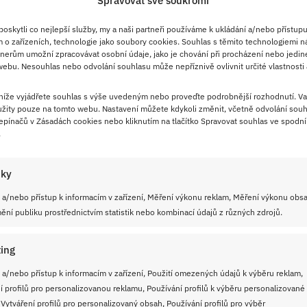
Spravovat své soukromí
skytli co nejlepší služby, my a naši partneři používáme k ukládání a/nebo přístupu
 o zařízeních, technologie jako soubory cookies. Souhlas s těmito technologiemi n
6. 9. 2025
nerům umožní zpracovávat osobní údaje, jako je chování při procházení nebo jedin
ebu. Nesouhlas nebo odvolání souhlasu může nepříznivě ovlivnit určité vlastnosti 
Legendární hovězí vývar Pho Bo:
Tajemství vietnamské kuchyně
 níže vyjádřete souhlas s výše uvedeným nebo proveďte podrobnější rozhodnutí. Va
tažené 11 hodin
žity pouze na tomto webu. Nastavení můžete kdykoli změnit, včetně odvolání souh
pínačů v Zásadách cookies nebo kliknutím na tlačítko Spravovat souhlas ve spodní 
.
Pho Bo je tradiční vietnamský hovězí vývar, který
postaví na nohy opravdu každého! Trpělivost se
iky
každopádně vyplatí, uvařit tuto polévku sice trvá déle,
ale s naším receptem s postupem krok za krokem to
 a/nebo přístup k informacím v zařízení, Měření výkonu reklam, Měření výkonu obs
ní publiku prostřednictvím statistik nebo kombinací údajů z různých zdrojů.
zvládnete snadno.
ing
ČÍST RECEPT
 a/nebo přístup k informacím v zařízení, Použití omezených údajů k výběru reklam,
í profilů pro personalizovanou reklamu, Používání profilů k výběru personalizované
 Vytváření profilů pro personalizovaný obsah, Používání profilů pro výběr