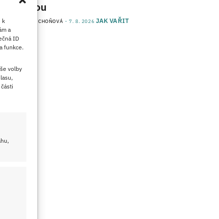
kvalitou
JAK VAŘIT
 k
od
JANA DUCHOŇOVÁ
7. 8. 2026
ám a
ečná ID
a funkce.
še volby
lasu,
části
ahu,