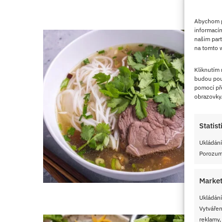
Abychom po
informacím
našim part
na tomto w
Kliknutím
budou pou
pomocí pře
obrazovky
Statist
Ukládání
Porozumě
Market
Ukládání
Vytvářen
reklamy,