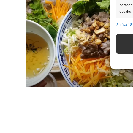
personal
obsahu.
Správa 18
Funkc
Přiřazov
Identifi
Použív
základ
Zajišt
odstra
Ukládá