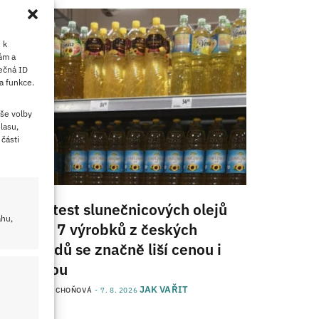
 k
ám a
ečná ID
a funkce.
še volby
lasu,
části
Velký test slunečnicových olejů
ahu,
2026: 7 výrobků z českých
obchodů se značně liší cenou i
kvalitou
JAK VAŘIT
od
JANA DUCHOŇOVÁ
7. 8. 2026