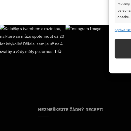
reklamy,
personal
obsahu.
Správa 18
Funkc
Přiřazov
Identifi
Použív
základ
Zajišt
odstra
Ukládá
NEZMEŠKEJTE ŽÁDNÝ RECEPT!