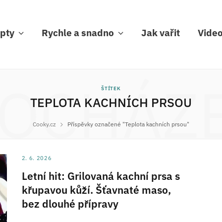
pty
Rychle a snadno
Jak vařit
Vide
OCHÁZ
ŠTÍTEK
TEPLOTA KACHNÍCH PRSOU
Cooky.cz
Příspěvky označené "Teplota kachních prsou"
2. 6. 2026
Letní hit: Grilovaná kachní prsa s
křupavou kůží. Šťavnaté maso,
bez dlouhé přípravy