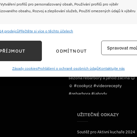
 Vytváření profilů pro personalizovaný obsah, Používání profilů pro výběr
izovaného obsahu, Rozvoj a zlepšování služeb, Použití omezených údajů k výběru
14 prodejců
Přečtěte si více o těchto účelech
e
Vždy
ání a kombinování údajů z jiných zdrojů údajů, Propojení různých zařízení,
Spravovat mož
PŘÍJMOUT
ODMÍTNOUT
kace zařízení na základě automaticky přenášených informací.
Sledujte nás!
ání přesných údajů o zeměpisné poloze, Identifikace zařízení na
Zásady cookies
Prohlášení o ochraně osobních údajů
Kontaktujte nás
ě aktivně vyžádaných informací.
ění bezpečnosti, předcházení a zjišťování podvodů a
ňování chyb, Poskytování a zobrazování reklamy a obsahu,
Vždy
ní a sdělování voleb ochrany osobních údajů.
UŽITEČNÉ ODKAZY
Soutěž pro Aktivní kuchaře 2024