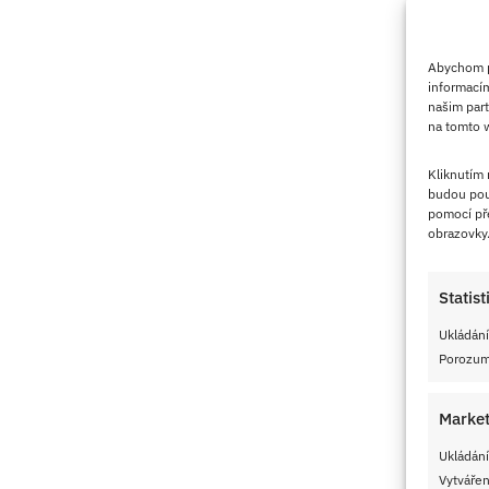
Abychom po
informacím
našim part
na tomto w
Kliknutím
budou pou
pomocí pře
obrazovky
Statist
Ukládání
Porozumě
Market
Ukládání
Vytvářen