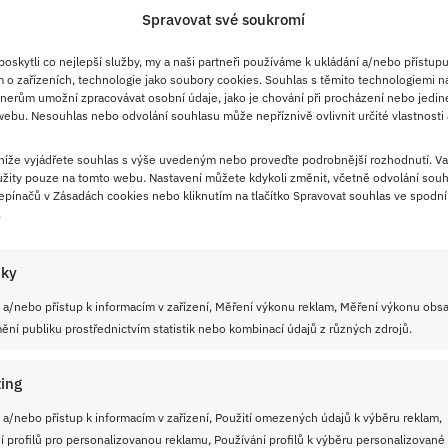
Spravovat své soukromí
skytli co nejlepší služby, my a naši partneři používáme k ukládání a/nebo přístupu
 o zařízeních, technologie jako soubory cookies. Souhlas s těmito technologiemi n
nerům umožní zpracovávat osobní údaje, jako je chování při procházení nebo jedin
ebu. Nesouhlas nebo odvolání souhlasu může nepříznivě ovlivnit určité vlastnosti 
 níže vyjádřete souhlas s výše uvedeným nebo proveďte podrobnější rozhodnutí. Va
žity pouze na tomto webu. Nastavení můžete kdykoli změnit, včetně odvolání souh
pínačů v Zásadách cookies nebo kliknutím na tlačítko Spravovat souhlas ve spodní 
.
iky
 a/nebo přístup k informacím v zařízení, Měření výkonu reklam, Měření výkonu obs
ní publiku prostřednictvím statistik nebo kombinací údajů z různých zdrojů.
ing
 a/nebo přístup k informacím v zařízení, Použití omezených údajů k výběru reklam,
í profilů pro personalizovanou reklamu, Používání profilů k výběru personalizované